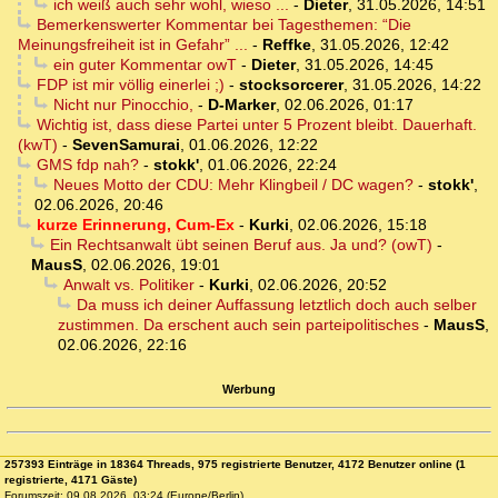
ich weiß auch sehr wohl, wieso ...
-
Dieter
,
31.05.2026, 14:51
Bemerkenswerter Kommentar bei Tagesthemen: “Die
Meinungsfreiheit ist in Gefahr” ...
-
Reffke
,
31.05.2026, 12:42
ein guter Kommentar owT
-
Dieter
,
31.05.2026, 14:45
FDP ist mir völlig einerlei ;)
-
stocksorcerer
,
31.05.2026, 14:22
Nicht nur Pinocchio,
-
D-Marker
,
02.06.2026, 01:17
Wichtig ist, dass diese Partei unter 5 Prozent bleibt. Dauerhaft.
(kwT)
-
SevenSamurai
,
01.06.2026, 12:22
GMS fdp nah?
-
stokk'
,
01.06.2026, 22:24
Neues Motto der CDU: Mehr Klingbeil / DC wagen?
-
stokk'
,
02.06.2026, 20:46
kurze Erinnerung, Cum-Ex
-
Kurki
,
02.06.2026, 15:18
Ein Rechtsanwalt übt seinen Beruf aus. Ja und? (owT)
-
MausS
,
02.06.2026, 19:01
Anwalt vs. Politiker
-
Kurki
,
02.06.2026, 20:52
Da muss ich deiner Auffassung letztlich doch auch selber
zustimmen. Da erschent auch sein parteipolitisches
-
MausS
,
02.06.2026, 22:16
Werbung
257393 Einträge in 18364 Threads, 975 registrierte Benutzer, 4172 Benutzer online (1
registrierte, 4171 Gäste)
Forumszeit: 09.08.2026, 03:24 (Europe/Berlin)