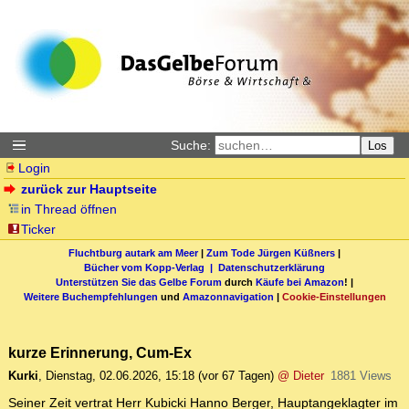
Suche:
Los
Login
zurück zur Hauptseite
in Thread öffnen
Ticker
Fluchtburg autark am Meer
|
Zum Tode Jürgen Küßners
|
Bücher vom Kopp-Verlag |
Datenschutzerklärung
Unterstützen Sie das Gelbe Forum
durch
Käufe bei Amazon
! |
Weitere Buchempfehlungen
und
Amazonnavigation
|
Cookie-Einstellungen
kurze Erinnerung, Cum-Ex
Kurki
,
Dienstag, 02.06.2026, 15:18
(vor 67 Tagen)
@ Dieter
1881 Views
Seiner Zeit vertrat Herr Kubicki Hanno Berger, Hauptangeklagter im