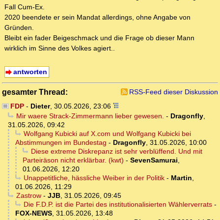
Fall Cum-Ex.
2020 beendete er sein Mandat allerdings, ohne Angabe von
Gründen.
Bleibt ein fader Beigeschmack und die Frage ob dieser Mann
wirklich im Sinne des Volkes agiert..
antworten
gesamter Thread:
RSS-Feed dieser Diskussion
FDP
-
Dieter
,
30.05.2026, 23:06
Mir waere Strack-Zimmermann lieber gewesen.
-
Dragonfly
,
31.05.2026, 09:42
Wolfgang Kubicki auf X.com und Wolfgang Kubicki bei
Abstimmungen im Bundestag
-
Dragonfly
,
31.05.2026, 10:00
Diese extreme Diskrepanz ist sehr verblüffend. Und mit
Parteiräson nicht erklärbar. (kwt)
-
SevenSamurai
,
01.06.2026, 12:20
Unappetitliche, hässliche Weiber in der Politik
-
Martin
,
01.06.2026, 11:29
Zastrow
-
JJB
,
31.05.2026, 09:45
Die F.D.P. ist die Partei des institutionalisierten Wählerverrats
-
FOX-NEWS
,
31.05.2026, 13:48