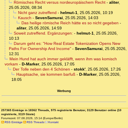
Römisches Recht versus nordeuropäischem Recht
-
aliter
,
25.05.2026, 08:34
Nicht ganz zutreffend
-
helmut-1
,
25.05.2026, 10:19
Kausch
-
SevenSamurai
,
25.05.2026, 14:03
Das heilige römische Reich hätte es so nicht gegeben
-
aliter
,
25.05.2026, 14:59
Soweit zutreffend. Ergänzungen:
-
helmut-1
,
25.05.2026,
10:13
Darum geht es: "How Real Estate Tokenization Opens New
Paths For Ownership And Income"
-
SevenSamurai
,
25.05.2026,
12:31
Mein Hund hat auch immer gekläfft, wenn ihm was komisch
vorkam
-
D-Marker
,
25.05.2026, 17:05
Der Tolle neben den 4 Schönen
-
stokk'
,
25.05.2026, 17:26
Hauptsache, sie kommen barfuß
-
D-Marker
,
25.05.2026,
18:05
Werbung
257365 Einträge in 18362 Threads, 975 registrierte Benutzer, 3129 Benutzer online (10
registrierte, 3119 Gäste)
Forumszeit: 07.08.2026, 15:14 (Europe/Berlin)
RSS Einträge
RSS Threads
Kontakt