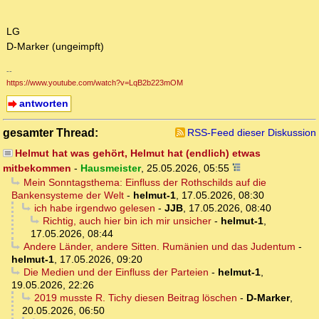
LG
D-Marker (ungeimpft)
--
https://www.youtube.com/watch?v=LqB2b223mOM
antworten
gesamter Thread:
RSS-Feed dieser Diskussion
Helmut hat was gehört, Helmut hat (endlich) etwas
mitbekommen
-
Hausmeister
,
25.05.2026, 05:55
Mein Sonntagsthema: Einfluss der Rothschilds auf die
Bankensysteme der Welt
-
helmut-1
,
17.05.2026, 08:30
ich habe irgendwo gelesen
-
JJB
,
17.05.2026, 08:40
Richtig, auch hier bin ich mir unsicher
-
helmut-1
,
17.05.2026, 08:44
Andere Länder, andere Sitten. Rumänien und das Judentum
-
helmut-1
,
17.05.2026, 09:20
Die Medien und der Einfluss der Parteien
-
helmut-1
,
19.05.2026, 22:26
2019 musste R. Tichy diesen Beitrag löschen
-
D-Marker
,
20.05.2026, 06:50