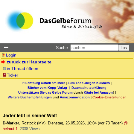
Suche:
Los
Login
zurück zur Hauptseite
in Thread öffnen
Ticker
Fluchtburg autark am Meer
|
Zum Tode Jürgen Küßners
|
Bücher vom Kopp-Verlag |
Datenschutzerklärung
Unterstützen Sie das Gelbe Forum
durch
Käufe bei Amazon
! |
Weitere Buchempfehlungen
und
Amazonnavigation
|
Cookie-Einstellungen
Jeder lebt in seiner Welt
D-Marker
,
Rostock (MV)
,
Dienstag, 26.05.2026, 10:04
(vor 73 Tagen)
@
helmut-1
2338 Views