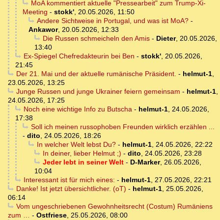
MoA kommentiert aktuelle "Pressearbeit" zum Trump-Xi-
Meeting
-
stokk'
,
20.05.2026, 11:50
Andere Sichtweise in Portugal, und was ist MoA?
-
Ankawor
,
20.05.2026, 12:33
Die Russen schmeicheln den Amis
-
Dieter
,
20.05.2026,
13:40
Ex-Spiegel Chefredakteurin bei Ben
-
stokk'
,
20.05.2026,
21:45
Der 21. Mai und der aktuelle rumänische Präsident.
-
helmut-1
,
23.05.2026, 13:25
Junge Russen und junge Ukrainer feiern gemeinsam
-
helmut-1
,
24.05.2026, 17:25
Noch eine wichtige Info zu Butscha
-
helmut-1
,
24.05.2026,
17:38
Soll ich meinen russophoben Freunden wirklich erzählen ...
-
dito
,
24.05.2026, 18:26
In welcher Welt lebst Du?
-
helmut-1
,
24.05.2026, 22:22
In deiner, lieber Helmut ;)
-
dito
,
24.05.2026, 23:28
Jeder lebt in seiner Welt
-
D-Marker
,
26.05.2026,
10:04
Interessant ist für mich eines:
-
helmut-1
,
27.05.2026, 22:21
Danke! Ist jetzt übersichtlicher. (oT)
-
helmut-1
,
25.05.2026,
06:14
Vom ungeschriebenen Gewohnheitsrecht (Costum) Rumäniens
zum …
-
Ostfriese
,
25.05.2026, 08:00