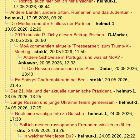
Richtig, auch hier bin ich mir unsicher
-
helmut-1
,
17.05.2026, 08:44
Andere Länder, andere Sitten. Rumänien und das Judentum
-
helmut-1
,
17.05.2026, 09:20
Die Medien und der Einfluss der Parteien
-
helmut-1
,
19.05.2026, 22:26
2019 musste R. Tichy diesen Beitrag löschen
-
D-Marker
,
20.05.2026, 06:50
MoA kommentiert aktuelle "Pressearbeit" zum Trump-Xi-
Meeting
-
stokk'
,
20.05.2026, 11:50
Andere Sichtweise in Portugal, und was ist MoA?
-
Ankawor
,
20.05.2026, 12:33
Die Russen schmeicheln den Amis
-
Dieter
,
20.05.2026,
13:40
Ex-Spiegel Chefredakteurin bei Ben
-
stokk'
,
20.05.2026,
21:45
Der 21. Mai und der aktuelle rumänische Präsident.
-
helmut-1
,
23.05.2026, 13:25
Junge Russen und junge Ukrainer feiern gemeinsam
-
helmut-1
,
24.05.2026, 17:25
Noch eine wichtige Info zu Butscha
-
helmut-1
,
24.05.2026,
17:38
Soll ich meinen russophoben Freunden wirklich erzählen ...
-
dito
,
24.05.2026, 18:26
In welcher Welt lebst Du?
-
helmut-1
,
24.05.2026, 22:22