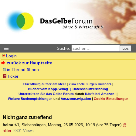
Suche:
Los
Login
zurück zur Hauptseite
in Thread öffnen
Ticker
Fluchtburg autark am Meer
|
Zum Tode Jürgen Küßners
|
Bücher vom Kopp-Verlag |
Datenschutzerklärung
Unterstützen Sie das Gelbe Forum
durch
Käufe bei Amazon
! |
Weitere Buchempfehlungen
und
Amazonnavigation
|
Cookie-Einstellungen
Nicht ganz zutreffend
helmut-1
,
Siebenbürgen
,
Montag, 25.05.2026, 10:19
(vor 75 Tagen)
@
aliter
2801 Views