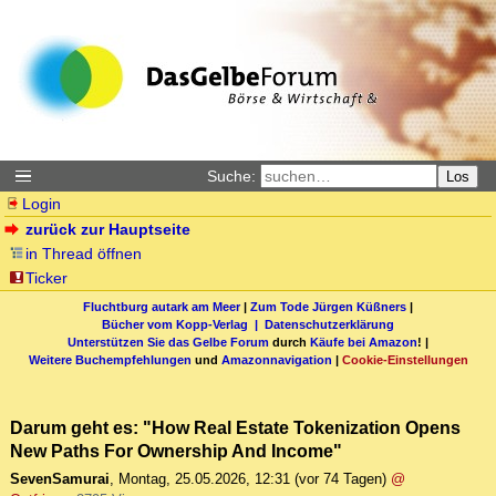
Suche:
Los
Login
zurück zur Hauptseite
in Thread öffnen
Ticker
Fluchtburg autark am Meer
|
Zum Tode Jürgen Küßners
|
Bücher vom Kopp-Verlag |
Datenschutzerklärung
Unterstützen Sie das Gelbe Forum
durch
Käufe bei Amazon
! |
Weitere Buchempfehlungen
und
Amazonnavigation
|
Cookie-Einstellungen
Darum geht es: "How Real Estate Tokenization Opens
New Paths For Ownership And Income"
SevenSamurai
,
Montag, 25.05.2026, 12:31
(vor 74 Tagen)
@