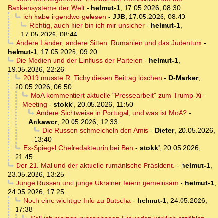
Bankensysteme der Welt
-
helmut-1
,
17.05.2026, 08:30
ich habe irgendwo gelesen
-
JJB
,
17.05.2026, 08:40
Richtig, auch hier bin ich mir unsicher
-
helmut-1
,
17.05.2026, 08:44
Andere Länder, andere Sitten. Rumänien und das Judentum
-
helmut-1
,
17.05.2026, 09:20
Die Medien und der Einfluss der Parteien
-
helmut-1
,
19.05.2026, 22:26
2019 musste R. Tichy diesen Beitrag löschen
-
D-Marker
,
20.05.2026, 06:50
MoA kommentiert aktuelle "Pressearbeit" zum Trump-Xi-
Meeting
-
stokk'
,
20.05.2026, 11:50
Andere Sichtweise in Portugal, und was ist MoA?
-
Ankawor
,
20.05.2026, 12:33
Die Russen schmeicheln den Amis
-
Dieter
,
20.05.2026,
13:40
Ex-Spiegel Chefredakteurin bei Ben
-
stokk'
,
20.05.2026,
21:45
Der 21. Mai und der aktuelle rumänische Präsident.
-
helmut-1
,
23.05.2026, 13:25
Junge Russen und junge Ukrainer feiern gemeinsam
-
helmut-1
,
24.05.2026, 17:25
Noch eine wichtige Info zu Butscha
-
helmut-1
,
24.05.2026,
17:38