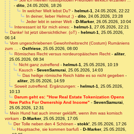
Soll ich meinen russophoben Freunden wirklich erzählen ...
-
dito
,
24.05.2026, 18:26
In welcher Welt lebst Du?
-
helmut-1
,
24.05.2026, 22:22
In deiner, lieber Helmut ;)
-
dito
,
24.05.2026, 23:28
Jeder lebt in seiner Welt
-
D-Marker
,
26.05.2026, 10:04
Interessant ist für mich eines:
-
helmut-1
,
27.05.2026, 22:21
Danke! Ist jetzt übersichtlicher. (oT)
-
helmut-1
,
25.05.2026,
06:14
Vom ungeschriebenen Gewohnheitsrecht (Costum) Rumäniens
zum …
-
Ostfriese
,
25.05.2026, 08:00
Römisches Recht versus nordeuropäischem Recht
-
aliter
,
25.05.2026, 08:34
Nicht ganz zutreffend
-
helmut-1
,
25.05.2026, 10:19
Kausch
-
SevenSamurai
,
25.05.2026, 14:03
Das heilige römische Reich hätte es so nicht gegeben
-
aliter
,
25.05.2026, 14:59
Soweit zutreffend. Ergänzungen:
-
helmut-1
,
25.05.2026,
10:13
Darum geht es: "How Real Estate Tokenization Opens
New Paths For Ownership And Income"
-
SevenSamurai
,
25.05.2026, 12:31
Mein Hund hat auch immer gekläfft, wenn ihm was komisch
vorkam
-
D-Marker
,
25.05.2026, 17:05
Der Tolle neben den 4 Schönen
-
stokk'
,
25.05.2026, 17:26
Hauptsache, sie kommen barfuß
-
D-Marker
,
25.05.2026,