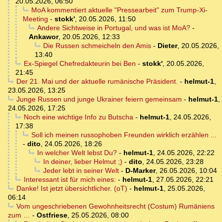
20.05.2026, 06:50
MoA kommentiert aktuelle "Pressearbeit" zum Trump-Xi-
Meeting
-
stokk'
,
20.05.2026, 11:50
Andere Sichtweise in Portugal, und was ist MoA?
-
Ankawor
,
20.05.2026, 12:33
Die Russen schmeicheln den Amis
-
Dieter
,
20.05.2026,
13:40
Ex-Spiegel Chefredakteurin bei Ben
-
stokk'
,
20.05.2026,
21:45
Der 21. Mai und der aktuelle rumänische Präsident.
-
helmut-1
,
23.05.2026, 13:25
Junge Russen und junge Ukrainer feiern gemeinsam
-
helmut-1
,
24.05.2026, 17:25
Noch eine wichtige Info zu Butscha
-
helmut-1
,
24.05.2026,
17:38
Soll ich meinen russophoben Freunden wirklich erzählen ...
-
dito
,
24.05.2026, 18:26
In welcher Welt lebst Du?
-
helmut-1
,
24.05.2026, 22:22
In deiner, lieber Helmut ;)
-
dito
,
24.05.2026, 23:28
Jeder lebt in seiner Welt
-
D-Marker
,
26.05.2026, 10:04
Interessant ist für mich eines:
-
helmut-1
,
27.05.2026, 22:21
Danke! Ist jetzt übersichtlicher. (oT)
-
helmut-1
,
25.05.2026,
06:14
Vom ungeschriebenen Gewohnheitsrecht (Costum) Rumäniens
zum …
-
Ostfriese
,
25.05.2026, 08:00