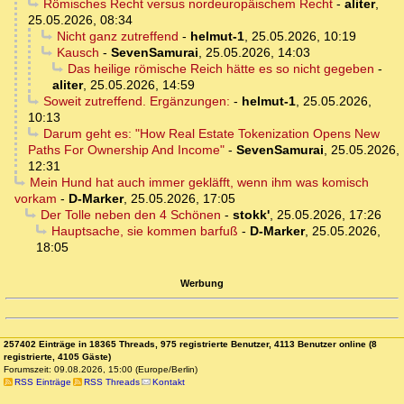
Römisches Recht versus nordeuropäischem Recht
-
aliter
,
25.05.2026, 08:34
Nicht ganz zutreffend
-
helmut-1
,
25.05.2026, 10:19
Kausch
-
SevenSamurai
,
25.05.2026, 14:03
Das heilige römische Reich hätte es so nicht gegeben
-
aliter
,
25.05.2026, 14:59
Soweit zutreffend. Ergänzungen:
-
helmut-1
,
25.05.2026,
10:13
Darum geht es: "How Real Estate Tokenization Opens New
Paths For Ownership And Income"
-
SevenSamurai
,
25.05.2026,
12:31
Mein Hund hat auch immer gekläfft, wenn ihm was komisch
vorkam
-
D-Marker
,
25.05.2026, 17:05
Der Tolle neben den 4 Schönen
-
stokk'
,
25.05.2026, 17:26
Hauptsache, sie kommen barfuß
-
D-Marker
,
25.05.2026,
18:05
Werbung
257402 Einträge in 18365 Threads, 975 registrierte Benutzer, 4113 Benutzer online (8
registrierte, 4105 Gäste)
Forumszeit: 09.08.2026, 15:00 (Europe/Berlin)
RSS Einträge
RSS Threads
Kontakt