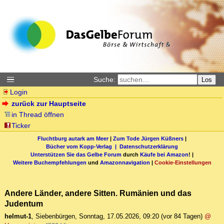
Suche:
Los
Login
zurück zur Hauptseite
in Thread öffnen
Ticker
Fluchtburg autark am Meer
|
Zum Tode Jürgen Küßners
|
Bücher vom Kopp-Verlag |
Datenschutzerklärung
Unterstützen Sie das Gelbe Forum
durch
Käufe bei Amazon
! |
Weitere Buchempfehlungen
und
Amazonnavigation
|
Cookie-Einstellungen
Andere Länder, andere Sitten. Rumänien und das
Judentum
helmut-1
,
Siebenbürgen
,
Sonntag, 17.05.2026, 09:20
(vor 84 Tagen)
@