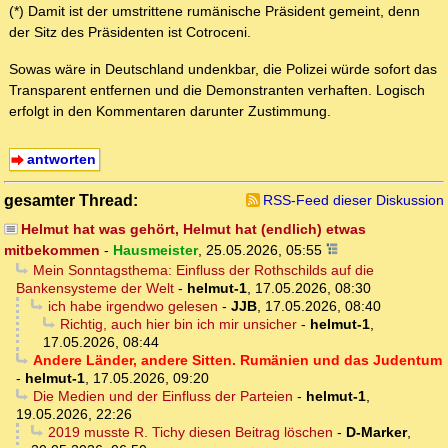
(*) Damit ist der umstrittene rumänische Präsident gemeint, denn
der Sitz des Präsidenten ist Cotroceni.
Sowas wäre in Deutschland undenkbar, die Polizei würde sofort das
Transparent entfernen und die Demonstranten verhaften. Logisch
erfolgt in den Kommentaren darunter Zustimmung.
antworten
gesamter Thread:
RSS-Feed dieser Diskussion
Helmut hat was gehört, Helmut hat (endlich) etwas
mitbekommen
-
Hausmeister
,
25.05.2026, 05:55
Mein Sonntagsthema: Einfluss der Rothschilds auf die
Bankensysteme der Welt
-
helmut-1
,
17.05.2026, 08:30
ich habe irgendwo gelesen
-
JJB
,
17.05.2026, 08:40
Richtig, auch hier bin ich mir unsicher
-
helmut-1
,
17.05.2026, 08:44
Andere Länder, andere Sitten. Rumänien und das Judentum
-
helmut-1
,
17.05.2026, 09:20
Die Medien und der Einfluss der Parteien
-
helmut-1
,
19.05.2026, 22:26
2019 musste R. Tichy diesen Beitrag löschen
-
D-Marker
,