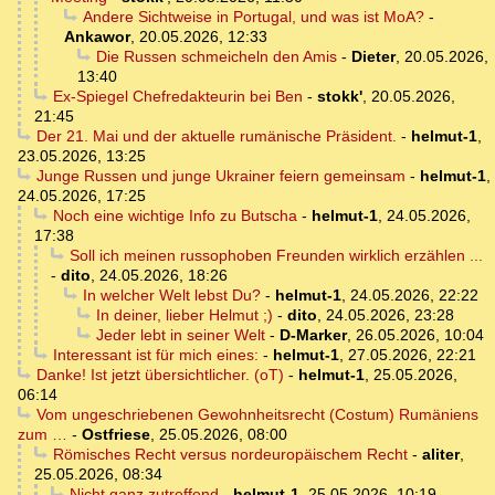
Andere Sichtweise in Portugal, und was ist MoA?
-
Ankawor
,
20.05.2026, 12:33
Die Russen schmeicheln den Amis
-
Dieter
,
20.05.2026,
13:40
Ex-Spiegel Chefredakteurin bei Ben
-
stokk'
,
20.05.2026,
21:45
Der 21. Mai und der aktuelle rumänische Präsident.
-
helmut-1
,
23.05.2026, 13:25
Junge Russen und junge Ukrainer feiern gemeinsam
-
helmut-1
,
24.05.2026, 17:25
Noch eine wichtige Info zu Butscha
-
helmut-1
,
24.05.2026,
17:38
Soll ich meinen russophoben Freunden wirklich erzählen ...
-
dito
,
24.05.2026, 18:26
In welcher Welt lebst Du?
-
helmut-1
,
24.05.2026, 22:22
In deiner, lieber Helmut ;)
-
dito
,
24.05.2026, 23:28
Jeder lebt in seiner Welt
-
D-Marker
,
26.05.2026, 10:04
Interessant ist für mich eines:
-
helmut-1
,
27.05.2026, 22:21
Danke! Ist jetzt übersichtlicher. (oT)
-
helmut-1
,
25.05.2026,
06:14
Vom ungeschriebenen Gewohnheitsrecht (Costum) Rumäniens
zum …
-
Ostfriese
,
25.05.2026, 08:00
Römisches Recht versus nordeuropäischem Recht
-
aliter
,
25.05.2026, 08:34
Nicht ganz zutreffend
-
helmut-1
,
25.05.2026, 10:19