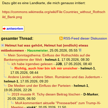
Dazu gibt es eine Landkarte, die mich genauso irritiert:
https://commons.wikimedia.org/wiki/File:Countries_without_Rothsch
ild_Bank.png
antworten
gesamter Thread:
RSS-Feed dieser Diskussion
Helmut hat was gehört, Helmut hat (endlich) etwas
mitbekommen
-
Hausmeister
,
25.05.2026, 05:55
Mein Sonntagsthema: Einfluss der Rothschilds auf die
Bankensysteme der Welt
-
helmut-1
,
17.05.2026, 08:30
ich habe irgendwo gelesen
-
JJB
,
17.05.2026, 08:40
Richtig, auch hier bin ich mir unsicher
-
helmut-1
,
17.05.2026, 08:44
Andere Länder, andere Sitten. Rumänien und das Judentum
-
helmut-1
,
17.05.2026, 09:20
Die Medien und der Einfluss der Parteien
-
helmut-1
,
19.05.2026, 22:26
2019 musste R. Tichy diesen Beitrag löschen
-
D-Marker
,
20.05.2026, 06:50
MoA kommentiert aktuelle "Pressearbeit" zum Trump-Xi-
Meeting
-
stokk'
,
20.05.2026, 11:50