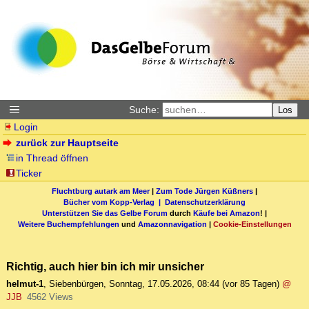
Suche:
Los
Login
zurück zur Hauptseite
in Thread öffnen
Ticker
Fluchtburg autark am Meer
|
Zum Tode Jürgen Küßners
|
Bücher vom Kopp-Verlag |
Datenschutzerklärung
Unterstützen Sie das Gelbe Forum
durch
Käufe bei Amazon
! |
Weitere Buchempfehlungen
und
Amazonnavigation
|
Cookie-Einstellungen
Richtig, auch hier bin ich mir unsicher
helmut-1
,
Siebenbürgen
,
Sonntag, 17.05.2026, 08:44
(vor 85 Tagen)
@
JJB
4562 Views