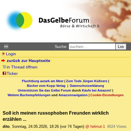
Suche:
Los
Login
zurück zur Hauptseite
in Thread öffnen
Ticker
Fluchtburg autark am Meer
|
Zum Tode Jürgen Küßners
|
Bücher vom Kopp-Verlag |
Datenschutzerklärung
Unterstützen Sie das Gelbe Forum
durch
Käufe bei Amazon
! |
Weitere Buchempfehlungen
und
Amazonnavigation
|
Cookie-Einstellungen
Soll ich meinen russophoben Freunden wirklich
erzählen ...
dito
,
Sonntag, 24.05.2026, 18:26
(vor 74 Tagen)
@ helmut-1
4024 Views