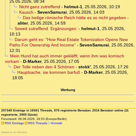
25.05.2026, 08:34
Nicht ganz zutreffend
-
helmut-1
,
25.05.2026, 10:19
Kausch
-
SevenSamurai
,
25.05.2026, 14:03
Das heilige römische Reich hätte es so nicht gegeben
-
aliter
,
25.05.2026, 14:59
Soweit zutreffend. Ergänzungen:
-
helmut-1
,
25.05.2026,
10:13
Darum geht es: "How Real Estate Tokenization Opens New
Paths For Ownership And Income"
-
SevenSamurai
,
25.05.2026,
12:31
Mein Hund hat auch immer gekläfft, wenn ihm was komisch
vorkam
-
D-Marker
,
25.05.2026, 17:05
Der Tolle neben den 4 Schönen
-
stokk'
,
25.05.2026, 17:26
Hauptsache, sie kommen barfuß
-
D-Marker
,
25.05.2026,
18:05
Werbung
257345 Einträge in 18361 Threads, 975 registrierte Benutzer, 2916 Benutzer online (11
registrierte, 2905 Gäste)
Forumszeit: 06.08.2026, 18:53 (Europe/Berlin)
RSS Einträge
RSS Threads
Kontakt
powered by my little forum