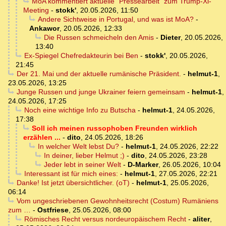
MoA kommentiert aktuelle "Pressearbeit" zum Trump-Xi-
Meeting
-
stokk'
,
20.05.2026, 11:50
Andere Sichtweise in Portugal, und was ist MoA?
-
Ankawor
,
20.05.2026, 12:33
Die Russen schmeicheln den Amis
-
Dieter
,
20.05.2026,
13:40
Ex-Spiegel Chefredakteurin bei Ben
-
stokk'
,
20.05.2026,
21:45
Der 21. Mai und der aktuelle rumänische Präsident.
-
helmut-1
,
23.05.2026, 13:25
Junge Russen und junge Ukrainer feiern gemeinsam
-
helmut-1
,
24.05.2026, 17:25
Noch eine wichtige Info zu Butscha
-
helmut-1
,
24.05.2026,
17:38
Soll ich meinen russophoben Freunden wirklich
erzählen ...
-
dito
,
24.05.2026, 18:26
In welcher Welt lebst Du?
-
helmut-1
,
24.05.2026, 22:22
In deiner, lieber Helmut ;)
-
dito
,
24.05.2026, 23:28
Jeder lebt in seiner Welt
-
D-Marker
,
26.05.2026, 10:04
Interessant ist für mich eines:
-
helmut-1
,
27.05.2026, 22:21
Danke! Ist jetzt übersichtlicher. (oT)
-
helmut-1
,
25.05.2026,
06:14
Vom ungeschriebenen Gewohnheitsrecht (Costum) Rumäniens
zum …
-
Ostfriese
,
25.05.2026, 08:00
Römisches Recht versus nordeuropäischem Recht
-
aliter
,