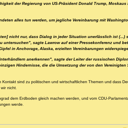
Fähigkeit der Regierung von US-Präsident Donald Trump, Moskau
deten alles tun werden, um jegliche Vereinbarung mit Washingt
n] nicht nur, dass Dialog in jeder Situation unerlässlich ist (...)
zu untersuchen", sagte Lawrow auf einer Pressekonferenz und be
ipfel in Anchorage, Alaska, erzielten Vereinbarungen widerspiege
nterhändlern anerkennen", sagte der Leiter der russischen Diplo
 einzigen Hindernisse, die die Umsetzung der von den Vereinigten 
n Kontakt sind zu politischen und wirtschaftlichen Themen und dass De
wir nicht.
liningrad dem Erdboden gleich machen werden, und vom CDU-Parlamenta
wungen werde.