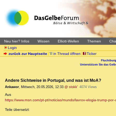
Neu hier? Infos
Wissen
Elliott-Wellen
Themen
Char
Login
zurück zur Hauptseite
in Thread öffnen
Ticker
Fluchtburg
Unterstützen Sie das Gel
Andere Sichtweise in Portugal, und was ist MoA?
Ankawor
,
Mittwoch, 20.05.2026, 12:33
@ stokk'
4074 Views
Aus
https://www.msn.com/pt-pt/noticias/mundo/lavrov-elogia-trump-por
Teile übersetzt: