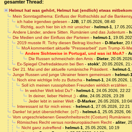
gesamter Thread:
Helmut hat was gehört, Helmut hat (endlich) etwas mitbeko
Mein Sonntagsthema: Einfluss der Rothschilds auf die Bankens
ich habe irgendwo gelesen
-
JJB
,
17.05.2026, 08:40
Richtig, auch hier bin ich mir unsicher
-
helmut-1
,
17.05.20
Andere Länder, andere Sitten. Rumänien und das Judentum
-
h
Die Medien und der Einfluss der Parteien
-
helmut-1
,
19.05.202
2019 musste R. Tichy diesen Beitrag löschen
-
D-Marker
,
20.
MoA kommentiert aktuelle "Pressearbeit" zum Trump-Xi-Me
Andere Sichtweise in Portugal, und was ist MoA?
-
A
Die Russen schmeicheln den Amis
-
Dieter
,
20.05.2026
Ex-Spiegel Chefredakteurin bei Ben
-
stokk'
,
20.05.2026, 21
Der 21. Mai und der aktuelle rumänische Präsident.
-
helmut-1
Junge Russen und junge Ukrainer feiern gemeinsam
-
helmut-
Noch eine wichtige Info zu Butscha
-
helmut-1
,
24.05.2026, 
Soll ich meinen russophoben Freunden wirklich erzählen ...
In welcher Welt lebst Du?
-
helmut-1
,
24.05.2026, 22:22
In deiner, lieber Helmut ;)
-
dito
,
24.05.2026, 23:28
Jeder lebt in seiner Welt
-
D-Marker
,
26.05.2026, 10:04
Interessant ist für mich eines:
-
helmut-1
,
27.05.2026, 22:21
Danke! Ist jetzt übersichtlicher. (oT)
-
helmut-1
,
25.05.2026, 06
Vom ungeschriebenen Gewohnheitsrecht (Costum) Rumäniens
Römisches Recht versus nordeuropäischem Recht
-
aliter
,
25
Nicht ganz zutreffend
-
helmut-1
,
25.05.2026, 10:19