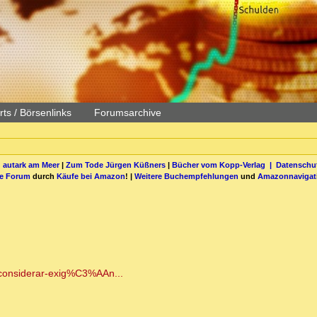
ts / Börsenlinks
Forumsarchive
 autark am Meer
|
Zum Tode Jürgen Küßners
|
Bücher vom Kopp-Verlag |
Datenschut
be Forum
durch
Käufe bei Amazon
! |
Weitere Buchempfehlungen
und
Amazonnavigat
-considerar-exig%C3%AAn...