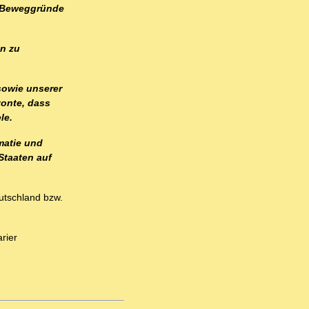
s Beweggründe
on zu
 sowie unserer
tonte, dass
le.
matie und
Staaten auf
utschland bzw.
rier