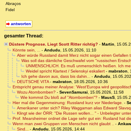
Abraços
Fidel
antworten
gesamter Thread:
Düstere Prognose. Liegt Scott Ritter richtig?
-
Martin
,
15.05.
Könnte sein, ...
-
Andudu
,
15.05.2026, 11:10
Aber würde Russland damit Merz nicht sogar einen Gefallen 
Was soll das dämliche Geschwafel vom "russischen Erstsch
UNMENSCHLICH. Es muß unmenschlich heißen. Ich mein
Weidel spricht Klartext / Selenskyi eskaliert
-
mabraton
,
Ich gehe davon aus, dass bis dahin...
-
Andudu
,
15.05.202
DEUTSCHE VITA
-
mabraton
,
18.05.2026, 10:36
Entspricht genau meiner Analyse: 'West'Europa wird geopoliti
Wozu Atombomben?
-
SevenSamurai
,
15.05.2026, 11:58
Wie kommst Du bloß auf "Atombomben"?
-
MausS
,
15.05.2
Hier mal die Gegenmeinung: Russland kurz vor Niederlage.
-
S
Amerikaner unter sich? Riley Waggaman alias Edward Slavsq
Klingt wie der ÖRR: "Die Russen wollen... " - Unbelegter unte
Prof. Mearsheimer ordnet die Lage sehr gut ein: Rusland hat di
Wenn man zwei Gruppen von Menschen nicht glaubt ..
-
Ankaw
Sind...
-
Andudu
,
15.05.2026, 14:44