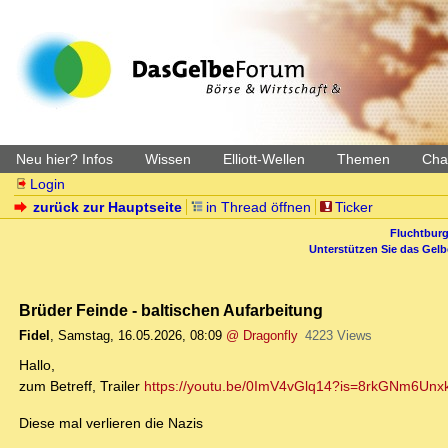
Neu hier? Infos
Wissen
Elliott-Wellen
Themen
Char
Login
zurück zur Hauptseite
in Thread öffnen
Ticker
Fluchtburg
Unterstützen Sie das Gel
Brüder Feinde - baltischen Aufarbeitung
Fidel
,
Samstag, 16.05.2026, 08:09
@ Dragonfly
4223 Views
Hallo,
zum Betreff, Trailer
https://youtu.be/0ImV4vGlq14?is=8rkGNm6Unx
Diese mal verlieren die Nazis