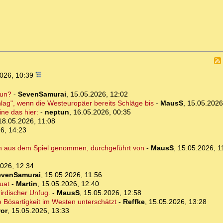
2026, 10:39
tun?
-
SevenSamurai
,
15.05.2026, 12:02
lag", wenn die Westeuropäer bereits Schläge bis
-
MausS
,
15.05.2026
e das hier:
-
neptun
,
16.05.2026, 00:35
18.05.2026, 11:08
6, 14:23
sch aus dem Spiel genommen, durchgeführt von
-
MausS
,
15.05.2026, 1
026, 12:34
evenSamurai
,
15.05.2026, 11:56
uat
-
Martin
,
15.05.2026, 12:40
rirdischer Unfug.
-
MausS
,
15.05.2026, 12:58
e Bösartigkeit im Westen unterschätzt
-
Reffke
,
15.05.2026, 13:28
or
,
15.05.2026, 13:33