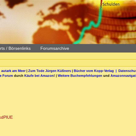
ts / Börsenlinks
Forumsarchive
 autark am Meer
|
Zum Tode Jürgen Küßners
|
Bücher vom Kopp-Verlag |
Datenschut
be Forum
durch
Käufe bei Amazon
! |
Weitere Buchempfehlungen
und
Amazonnavigat
kdPlUE