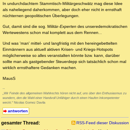
In undurchdachtem Stammtisch-Militärgeschwätz mag diese Idee
als naheliegend daherkommen, aber doch eher nicht in ernsthaft
nüchternen geopolitischen Überlegungen.
Gut, damit sind die sog. Militär-
Experten
des unseredemokratischen
Wertewestens schon mal komplett aus dem Rennen...
Und was 'man' mittel- und langfristig mit den hereingebettelten
Einmännern aus aktuell aktiven Krisen- und Kriegs-Hotspots
möglicherweise so alles veranstalten könnte bzw. kann, darüber
sollte man als gastgebender Steuerdepp sich tatsächlich schon mal
wirklich ernsthaftere Gedanken machen.
MausS
--
„Wir Feinde des allgemeinen Wahlrechts hören nicht auf, uns über den Enthusiasmus zu
wundern, den die Wahl einer Handvoll Unfähiger durch einen Haufen Inkompetenter
weckt.“
Nicolas Gomez Davila
antworten
gesamter Thread:
RSS-Feed dieser Diskussion