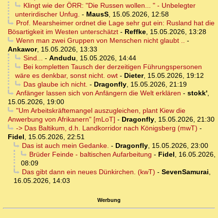
Klingt wie der ÖRR: "Die Russen wollen... " - Unbelegter
unterirdischer Unfug.
-
MausS
,
15.05.2026, 12:58
Prof. Mearsheimer ordnet die Lage sehr gut ein: Rusland hat die
Bösartigkeit im Westen unterschätzt
-
Reffke
,
15.05.2026, 13:28
Wenn man zwei Gruppen von Menschen nicht glaubt ..
-
Ankawor
,
15.05.2026, 13:33
Sind...
-
Andudu
,
15.05.2026, 14:44
Bei kompletten Tausch der derzeitigen Führungspersonen
wäre es denkbar, sonst nicht. owt
-
Dieter
,
15.05.2026, 19:12
Das glaube ich nicht.
-
Dragonfly
,
15.05.2026, 21:19
Anfänger lassen sich von Anfängern die Welt erklären
-
stokk'
,
15.05.2026, 19:00
"Um Arbeitskräftemangel auszugleichen, plant Kiew die
Anwerbung von Afrikanern" [mLoT]
-
Dragonfly
,
15.05.2026, 21:30
-> Das Baltikum, d.h. Landkorridor nach Königsberg (mwT)
-
Fidel
,
15.05.2026, 22:51
Das ist auch mein Gedanke.
-
Dragonfly
,
15.05.2026, 23:00
Brüder Feinde - baltischen Aufarbeitung
-
Fidel
,
16.05.2026,
08:09
Das gibt dann ein neues Dünkirchen. (kwT)
-
SevenSamurai
,
16.05.2026, 14:03
Werbung