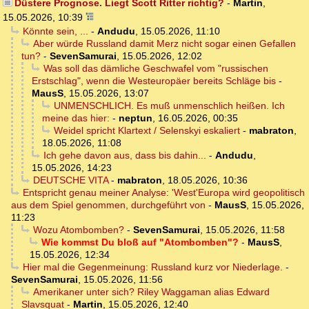
Düstere Prognose. Liegt Scott Ritter richtig?
-
Martin
,
15.05.2026, 10:39
Könnte sein, ...
-
Andudu
,
15.05.2026, 11:10
Aber würde Russland damit Merz nicht sogar einen Gefallen
tun?
-
SevenSamurai
,
15.05.2026, 12:02
Was soll das dämliche Geschwafel vom "russischen
Erstschlag", wenn die Westeuropäer bereits Schläge bis
-
MausS
,
15.05.2026, 13:07
UNMENSCHLICH. Es muß unmenschlich heißen. Ich
meine das hier:
-
neptun
,
16.05.2026, 00:35
Weidel spricht Klartext / Selenskyi eskaliert
-
mabraton
,
18.05.2026, 11:08
Ich gehe davon aus, dass bis dahin...
-
Andudu
,
15.05.2026, 14:23
DEUTSCHE VITA
-
mabraton
,
18.05.2026, 10:36
Entspricht genau meiner Analyse: 'West'Europa wird geopolitisch
aus dem Spiel genommen, durchgeführt von
-
MausS
,
15.05.2026,
11:23
Wozu Atombomben?
-
SevenSamurai
,
15.05.2026, 11:58
Wie kommst Du bloß auf "Atombomben"?
-
MausS
,
15.05.2026, 12:34
Hier mal die Gegenmeinung: Russland kurz vor Niederlage.
-
SevenSamurai
,
15.05.2026, 11:56
Amerikaner unter sich? Riley Waggaman alias Edward
Slavsquat
-
Martin
,
15.05.2026, 12:40