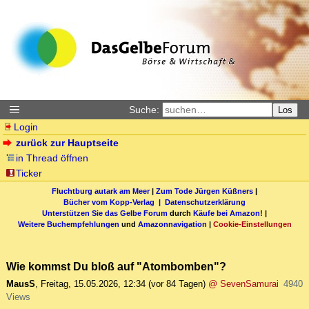
Suche:
Los
Login
zurück zur Hauptseite
in Thread öffnen
Ticker
Fluchtburg autark am Meer
|
Zum Tode Jürgen Küßners
|
Bücher vom Kopp-Verlag |
Datenschutzerklärung
Unterstützen Sie das Gelbe Forum
durch
Käufe bei Amazon
! |
Weitere Buchempfehlungen
und
Amazonnavigation
|
Cookie-Einstellungen
Wie kommst Du bloß auf "Atombomben"?
MausS
,
Freitag, 15.05.2026, 12:34
(vor 84 Tagen)
@ SevenSamurai
4940
Views