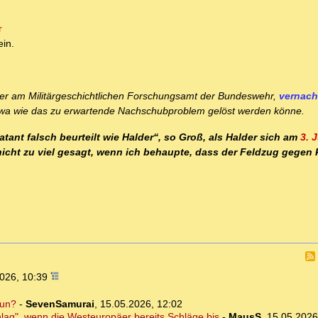
r
ein.
er am Militärgeschichtlichen Forschungsamt der Bundeswehr,
vernach
twa wie das zu erwartende Nachschubproblem gelöst werden könne.
tant falsch beurteilt wie Halder“, so Groß, als Halder sich am
3. 
nicht zu viel gesagt, wenn ich behaupte, dass der Feldzug gegen
2026, 10:39
tun?
-
SevenSamurai
,
15.05.2026, 12:02
lag", wenn die Westeuropäer bereits Schläge bis
-
MausS
,
15.05.2026