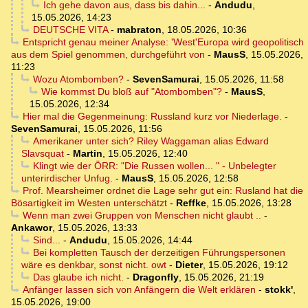
Ich gehe davon aus, dass bis dahin...
-
Andudu
,
15.05.2026, 14:23
DEUTSCHE VITA
-
mabraton
,
18.05.2026, 10:36
Entspricht genau meiner Analyse: 'West'Europa wird geopolitisch
aus dem Spiel genommen, durchgeführt von
-
MausS
,
15.05.2026,
11:23
Wozu Atombomben?
-
SevenSamurai
,
15.05.2026, 11:58
Wie kommst Du bloß auf "Atombomben"?
-
MausS
,
15.05.2026, 12:34
Hier mal die Gegenmeinung: Russland kurz vor Niederlage.
-
SevenSamurai
,
15.05.2026, 11:56
Amerikaner unter sich? Riley Waggaman alias Edward
Slavsquat
-
Martin
,
15.05.2026, 12:40
Klingt wie der ÖRR: "Die Russen wollen... " - Unbelegter
unterirdischer Unfug.
-
MausS
,
15.05.2026, 12:58
Prof. Mearsheimer ordnet die Lage sehr gut ein: Rusland hat die
Bösartigkeit im Westen unterschätzt
-
Reffke
,
15.05.2026, 13:28
Wenn man zwei Gruppen von Menschen nicht glaubt ..
-
Ankawor
,
15.05.2026, 13:33
Sind...
-
Andudu
,
15.05.2026, 14:44
Bei kompletten Tausch der derzeitigen Führungspersonen
wäre es denkbar, sonst nicht. owt
-
Dieter
,
15.05.2026, 19:12
Das glaube ich nicht.
-
Dragonfly
,
15.05.2026, 21:19
Anfänger lassen sich von Anfängern die Welt erklären
-
stokk'
,
15.05.2026, 19:00