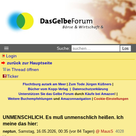
Suche:
Los
Login
zurück zur Hauptseite
in Thread öffnen
Ticker
Fluchtburg autark am Meer
|
Zum Tode Jürgen Küßners
|
Bücher vom Kopp-Verlag |
Datenschutzerklärung
Unterstützen Sie das Gelbe Forum
durch
Käufe bei Amazon
! |
Weitere Buchempfehlungen
und
Amazonnavigation
|
Cookie-Einstellungen
UNMENSCHLICH. Es muß unmenschlich heißen. Ich
meine das hier:
neptun
,
Samstag, 16.05.2026, 00:35
(vor 84 Tagen)
@ MausS
4028