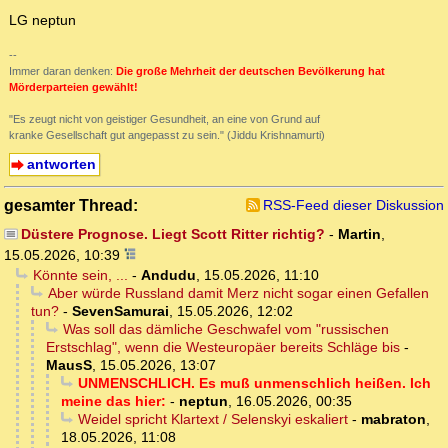
LG neptun
--
Immer daran denken:
Die große Mehrheit der deutschen Bevölkerung hat
Mörderparteien gewählt!
"Es zeugt nicht von geistiger Gesundheit, an eine von Grund auf
kranke Gesellschaft gut angepasst zu sein." (Jiddu Krishnamurti)
antworten
gesamter Thread:
RSS-Feed dieser Diskussion
Düstere Prognose. Liegt Scott Ritter richtig?
-
Martin
,
15.05.2026, 10:39
Könnte sein, ...
-
Andudu
,
15.05.2026, 11:10
Aber würde Russland damit Merz nicht sogar einen Gefallen
tun?
-
SevenSamurai
,
15.05.2026, 12:02
Was soll das dämliche Geschwafel vom "russischen
Erstschlag", wenn die Westeuropäer bereits Schläge bis
-
MausS
,
15.05.2026, 13:07
UNMENSCHLICH. Es muß unmenschlich heißen. Ich
meine das hier:
-
neptun
,
16.05.2026, 00:35
Weidel spricht Klartext / Selenskyi eskaliert
-
mabraton
,
18.05.2026, 11:08