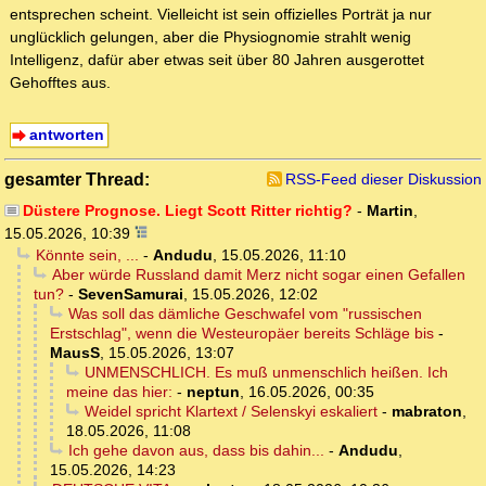
entsprechen scheint. Vielleicht ist sein offizielles Porträt ja nur
unglücklich gelungen, aber die Physiognomie strahlt wenig
Intelligenz, dafür aber etwas seit über 80 Jahren ausgerottet
Gehofftes aus.
antworten
gesamter Thread:
RSS-Feed dieser Diskussion
Düstere Prognose. Liegt Scott Ritter richtig?
-
Martin
,
15.05.2026, 10:39
Könnte sein, ...
-
Andudu
,
15.05.2026, 11:10
Aber würde Russland damit Merz nicht sogar einen Gefallen
tun?
-
SevenSamurai
,
15.05.2026, 12:02
Was soll das dämliche Geschwafel vom "russischen
Erstschlag", wenn die Westeuropäer bereits Schläge bis
-
MausS
,
15.05.2026, 13:07
UNMENSCHLICH. Es muß unmenschlich heißen. Ich
meine das hier:
-
neptun
,
16.05.2026, 00:35
Weidel spricht Klartext / Selenskyi eskaliert
-
mabraton
,
18.05.2026, 11:08
Ich gehe davon aus, dass bis dahin...
-
Andudu
,
15.05.2026, 14:23