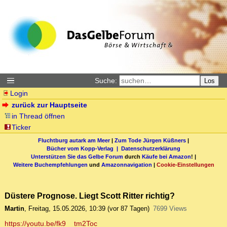
Suche:
Los
Login
zurück zur Hauptseite
in Thread öffnen
Ticker
Fluchtburg autark am Meer
|
Zum Tode Jürgen Küßners
|
Bücher vom Kopp-Verlag |
Datenschutzerklärung
Unterstützen Sie das Gelbe Forum
durch
Käufe bei Amazon
! |
Weitere Buchempfehlungen
und
Amazonnavigation
|
Cookie-Einstellungen
Düstere Prognose. Liegt Scott Ritter richtig?
Martin
,
Freitag, 15.05.2026, 10:39
(vor 87 Tagen)
7699 Views
https://youtu.be/fk9__tm2Toc