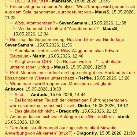
DEUTSCHE VITA
-
mabraton
,
18.05.2026, 10:36
Entspricht genau meiner Analyse: 'West'Europa wird geopolitisch
aus dem Spiel genommen, durchgeführt von
-
MausS
,
15.05.2026,
11:23
Wozu Atombomben?
-
SevenSamurai
,
15.05.2026, 11:58
Wie kommst Du bloß auf "Atombomben"?
-
MausS
,
15.05.2026, 12:34
Hier mal die Gegenmeinung: Russland kurz vor Niederlage.
-
SevenSamurai
,
15.05.2026, 11:56
Amerikaner unter sich? Riley Waggaman alias Edward
Slavsquat
-
Martin
,
15.05.2026, 12:40
Klingt wie der ÖRR: "Die Russen wollen... " - Unbelegter
unterirdischer Unfug.
-
MausS
,
15.05.2026, 12:58
Prof. Mearsheimer ordnet die Lage sehr gut ein: Rusland hat die
Bösartigkeit im Westen unterschätzt
-
Reffke
,
15.05.2026, 13:28
Wenn man zwei Gruppen von Menschen nicht glaubt ..
-
Ankawor
,
15.05.2026, 13:33
Sind...
-
Andudu
,
15.05.2026, 14:44
Bei kompletten Tausch der derzeitigen Führungspersonen
wäre es denkbar, sonst nicht. owt
-
Dieter
,
15.05.2026, 19:12
Das glaube ich nicht.
-
Dragonfly
,
15.05.2026, 21:19
Anfänger lassen sich von Anfängern die Welt erklären
-
stokk'
,
15.05.2026, 19:00
"Um Arbeitskräftemangel auszugleichen, plant Kiew die
Anwerbung von Afrikanern" [mLoT]
-
Dragonfly
,
15.05.2026, 21:30