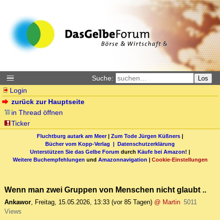
Suche:
Los
Login
zurück zur Hauptseite
in Thread öffnen
Ticker
Fluchtburg autark am Meer
|
Zum Tode Jürgen Küßners
|
Bücher vom Kopp-Verlag |
Datenschutzerklärung
Unterstützen Sie das Gelbe Forum
durch
Käufe bei Amazon
! |
Weitere Buchempfehlungen
und
Amazonnavigation
|
Cookie-Einstellungen
Wenn man zwei Gruppen von Menschen nicht glaubt ..
Ankawor
,
Freitag, 15.05.2026, 13:33
(vor 85 Tagen)
@ Martin
5011
Views