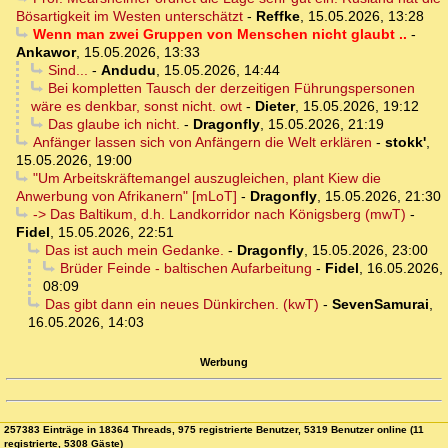
Bösartigkeit im Westen unterschätzt
-
Reffke
,
15.05.2026, 13:28
Wenn man zwei Gruppen von Menschen nicht glaubt ..
-
Ankawor
,
15.05.2026, 13:33
Sind...
-
Andudu
,
15.05.2026, 14:44
Bei kompletten Tausch der derzeitigen Führungspersonen
wäre es denkbar, sonst nicht. owt
-
Dieter
,
15.05.2026, 19:12
Das glaube ich nicht.
-
Dragonfly
,
15.05.2026, 21:19
Anfänger lassen sich von Anfängern die Welt erklären
-
stokk'
,
15.05.2026, 19:00
"Um Arbeitskräftemangel auszugleichen, plant Kiew die
Anwerbung von Afrikanern" [mLoT]
-
Dragonfly
,
15.05.2026, 21:30
-> Das Baltikum, d.h. Landkorridor nach Königsberg (mwT)
-
Fidel
,
15.05.2026, 22:51
Das ist auch mein Gedanke.
-
Dragonfly
,
15.05.2026, 23:00
Brüder Feinde - baltischen Aufarbeitung
-
Fidel
,
16.05.2026,
08:09
Das gibt dann ein neues Dünkirchen. (kwT)
-
SevenSamurai
,
16.05.2026, 14:03
Werbung
257383 Einträge in 18364 Threads, 975 registrierte Benutzer, 5319 Benutzer online (11
registrierte, 5308 Gäste)