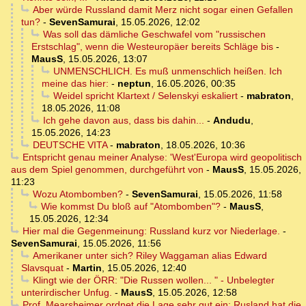
Aber würde Russland damit Merz nicht sogar einen Gefallen
tun?
-
SevenSamurai
,
15.05.2026, 12:02
Was soll das dämliche Geschwafel vom "russischen
Erstschlag", wenn die Westeuropäer bereits Schläge bis
-
MausS
,
15.05.2026, 13:07
UNMENSCHLICH. Es muß unmenschlich heißen. Ich
meine das hier:
-
neptun
,
16.05.2026, 00:35
Weidel spricht Klartext / Selenskyi eskaliert
-
mabraton
,
18.05.2026, 11:08
Ich gehe davon aus, dass bis dahin...
-
Andudu
,
15.05.2026, 14:23
DEUTSCHE VITA
-
mabraton
,
18.05.2026, 10:36
Entspricht genau meiner Analyse: 'West'Europa wird geopolitisch
aus dem Spiel genommen, durchgeführt von
-
MausS
,
15.05.2026,
11:23
Wozu Atombomben?
-
SevenSamurai
,
15.05.2026, 11:58
Wie kommst Du bloß auf "Atombomben"?
-
MausS
,
15.05.2026, 12:34
Hier mal die Gegenmeinung: Russland kurz vor Niederlage.
-
SevenSamurai
,
15.05.2026, 11:56
Amerikaner unter sich? Riley Waggaman alias Edward
Slavsquat
-
Martin
,
15.05.2026, 12:40
Klingt wie der ÖRR: "Die Russen wollen... " - Unbelegter
unterirdischer Unfug.
-
MausS
,
15.05.2026, 12:58
Prof. Mearsheimer ordnet die Lage sehr gut ein: Rusland hat die