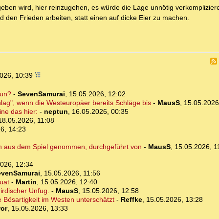
 geben wird, hier reinzugehen, es würde die Lage unnötig verkomplizie
nd den Frieden arbeiten, statt einen auf dicke Eier zu machen.
2026, 10:39
tun?
-
SevenSamurai
,
15.05.2026, 12:02
lag", wenn die Westeuropäer bereits Schläge bis
-
MausS
,
15.05.2026
e das hier:
-
neptun
,
16.05.2026, 00:35
18.05.2026, 11:08
6, 14:23
sch aus dem Spiel genommen, durchgeführt von
-
MausS
,
15.05.2026, 1
026, 12:34
evenSamurai
,
15.05.2026, 11:56
uat
-
Martin
,
15.05.2026, 12:40
rirdischer Unfug.
-
MausS
,
15.05.2026, 12:58
e Bösartigkeit im Westen unterschätzt
-
Reffke
,
15.05.2026, 13:28
or
,
15.05.2026, 13:33