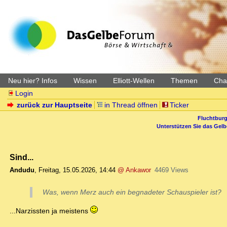
Neu hier? Infos
Wissen
Elliott-Wellen
Themen
Char
Login
zurück zur Hauptseite
in Thread öffnen
Ticker
Fluchtburg
Unterstützen Sie das Gel
Sind...
Andudu
,
Freitag, 15.05.2026, 14:44
@ Ankawor
4469 Views
Was, wenn Merz auch ein begnadeter Schauspieler ist?
...Narzissten ja meistens