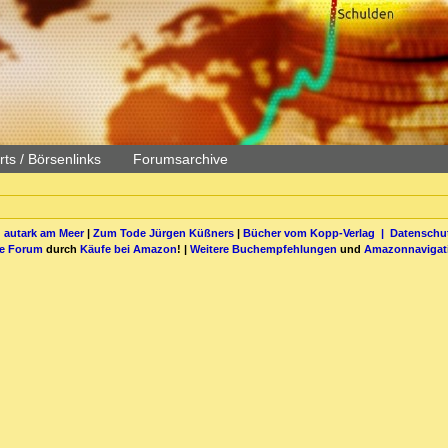
ts / Börsenlinks
Forumsarchive
 autark am Meer
|
Zum Tode Jürgen Küßners
|
Bücher vom Kopp-Verlag |
Datenschut
be Forum
durch
Käufe bei Amazon
! |
Weitere Buchempfehlungen
und
Amazonnavigat