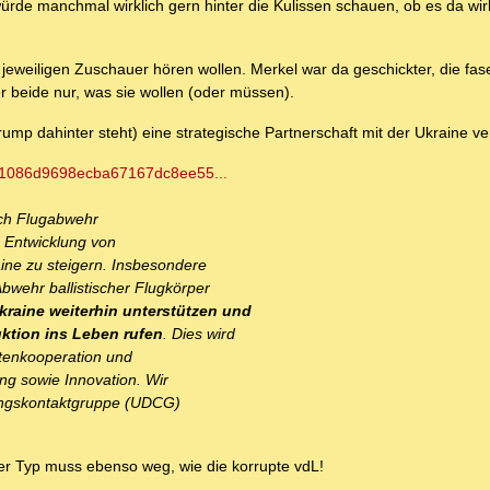
rde manchmal wirklich gern hinter die Kulissen schauen, ob es da wirk
eweiligen Zuschauer hören wollen. Merkel war da geschickter, die fas
r beide nur, was sie wollen (oder müssen).
ump dahinter steht) eine strategische Partnerschaft mit der Ukraine ver
/d1086d9698ecba67167dc8ee55...
ich Flugabwehr
 Entwicklung von
ne zu steigern. Insbesondere
bwehr ballistischer Flugkörper
kraine weiterhin unterstützen und
tion ins Leben rufen
. Dies wird
atenkooperation und
ng sowie Innovation. Wir
ungskontaktgruppe (UDCG)
 Der Typ muss ebenso weg, wie die korrupte vdL!