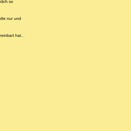
lich so
elte nur und
einbart hat...