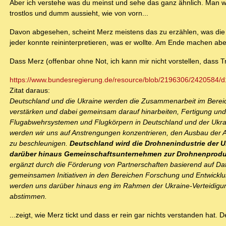
Aber ich verstehe was du meinst und sehe das ganz ähnlich. Man wü
trostlos und dumm aussieht, wie von vorn...
Davon abgesehen, scheint Merz meistens das zu erzählen, was die j
jeder konnte reininterpretieren, was er wollte. Am Ende machen abe
Dass Merz (offenbar ohne Not, ich kann mir nicht vorstellen, dass Tr
https://www.bundesregierung.de/resource/blob/2196306/2420584
Zitat daraus:
Deutschland und die Ukraine werden die Zusammenarbeit im Bere
verstärken und dabei gemeinsam darauf hinarbeiten, Fertigung und
Flugabwehrsystemen und Flugkörpern in Deutschland und der Ukrai
werden wir uns auf Anstrengungen konzentrieren, den Ausbau der A
zu beschleunigen.
Deutschland wird die Drohnenindustrie der U
darüber hinaus Gemeinschaftsunternehmen zur Drohnenproduk
ergänzt durch die Förderung von Partnerschaften basierend auf D
gemeinsamen Initiativen in den Bereichen Forschung und Entwicklu
werden uns darüber hinaus eng im Rahmen der Ukraine-Verteidig
abstimmen.
...zeigt, wie Merz tickt und dass er rein gar nichts verstanden hat.