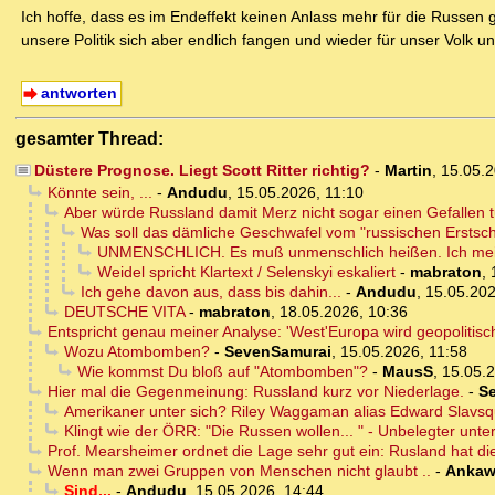
Ich hoffe, dass es im Endeffekt keinen Anlass mehr für die Russen
unsere Politik sich aber endlich fangen und wieder für unser Volk u
antworten
gesamter Thread:
Düstere Prognose. Liegt Scott Ritter richtig?
-
Martin
,
15.05.
Könnte sein, ...
-
Andudu
,
15.05.2026, 11:10
Aber würde Russland damit Merz nicht sogar einen Gefallen 
Was soll das dämliche Geschwafel vom "russischen Erstsch
UNMENSCHLICH. Es muß unmenschlich heißen. Ich mein
Weidel spricht Klartext / Selenskyi eskaliert
-
mabraton
,
Ich gehe davon aus, dass bis dahin...
-
Andudu
,
15.05.202
DEUTSCHE VITA
-
mabraton
,
18.05.2026, 10:36
Entspricht genau meiner Analyse: 'West'Europa wird geopoliti
Wozu Atombomben?
-
SevenSamurai
,
15.05.2026, 11:58
Wie kommst Du bloß auf "Atombomben"?
-
MausS
,
15.05.2
Hier mal die Gegenmeinung: Russland kurz vor Niederlage.
-
S
Amerikaner unter sich? Riley Waggaman alias Edward Slavsq
Klingt wie der ÖRR: "Die Russen wollen... " - Unbelegter unte
Prof. Mearsheimer ordnet die Lage sehr gut ein: Rusland hat di
Wenn man zwei Gruppen von Menschen nicht glaubt ..
-
Ankaw
Sind...
-
Andudu
,
15.05.2026, 14:44