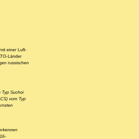
t einer Luft-
NATO-Länder
gen russischen
m Typ Suchoi
WACS) vom Typ
ernsten
 erkennen
-16-