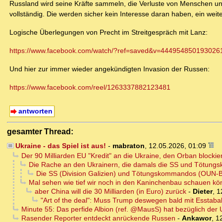
Russland wird seine Kräfte sammeln, die Verluste von Menschen und
vollständig. Die werden sicher kein Interesse daran haben, ein we
Logische Überlegungen von Precht im Streitgespräch mit Lanz:
https://www.facebook.com/watch/?ref=saved&v=444954850193026
Und hier zur immer wieder angekündigten Invasion der Russen:
https://www.facebook.com/reel/1263337882123481
antworten
gesamter Thread:
Ukraine - das Spiel ist aus!
-
mabraton
,
12.05.2026, 01:09
Der 90 Milliarden EU "Kredit" an die Ukraine, den Orban blockie
Die Rache an den Ukrainern, die damals die SS und Tötung
Die SS (Division Galizien) und Tötungskommandos (OUN-B
Mal sehen wie tief wir noch in den Kaninchenbau schauen k
aber China will die 30 Milliarden (in Euro) zurück
-
Dieter
,
1
"Art of the deal": Muss Trump deswegen bald mit Esstaba
Minute 55: Das perfide Albion (ref. @MausS) hat bezüglich der U
Rasender Reporter entdeckt anrückende Russen
-
Ankawor
,
1