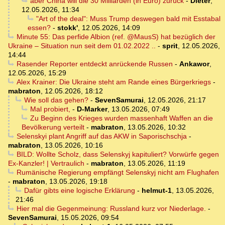
aber China will die 30 Milliarden (in Euro) zurück
-
Dieter
,
12.05.2026, 11:34
"Art of the deal": Muss Trump deswegen bald mit Esstabal
essen?
-
stokk'
,
12.05.2026, 14:09
Minute 55: Das perfide Albion (ref. @MausS) hat bezüglich der
Ukraine – Situation nun seit dem 01.02.2022 ..
-
sprit
,
12.05.2026,
14:44
Rasender Reporter entdeckt anrückende Russen
-
Ankawor
,
12.05.2026, 15:29
Alex Krainer: Die Ukraine steht am Rande eines Bürgerkriegs
-
mabraton
,
12.05.2026, 18:12
Wie soll das gehen?
-
SevenSamurai
,
12.05.2026, 21:17
Mal probiert,
-
D-Marker
,
13.05.2026, 07:49
Zu Beginn des Krieges wurden massenhaft Waffen an die
Bevölkerung verteilt
-
mabraton
,
13.05.2026, 10:32
Selenskyi plant Angriff auf das AKW in Saporischschja
-
mabraton
,
13.05.2026, 10:16
BILD: Wollte Scholz, dass Selenskyj kapituliert? Vorwürfe gegen
Ex-Kanzler! | Vertraulich
-
mabraton
,
13.05.2026, 11:19
Rumänische Regierung empfängt Selenskyj nicht am Flughafen
-
mabraton
,
13.05.2026, 19:18
Dafür gibts eine logische Erklärung
-
helmut-1
,
13.05.2026,
21:46
Hier mal die Gegenmeinung: Russland kurz vor Niederlage.
-
SevenSamurai
,
15.05.2026, 09:54