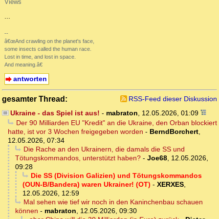
Views
...
--
â€œAnd crawling on the planet's face,
some insects called the human race.
Lost in time, and lost in space.
And meaning.â€
antworten
gesamter Thread:
RSS-Feed dieser Diskussion
Ukraine - das Spiel ist aus!
-
mabraton
,
12.05.2026, 01:09
Der 90 Milliarden EU "Kredit" an die Ukraine, den Orban blockiert
hatte, ist vor 3 Wochen freigegeben worden
-
BerndBorchert
,
12.05.2026, 07:34
Die Rache an den Ukrainern, die damals die SS und
Tötungskommandos, unterstützt haben?
-
Joe68
,
12.05.2026,
09:28
Die SS (Division Galizien) und Tötungskommandos
(OUN-B/Bandera) waren Ukrainer! (OT)
-
XERXES
,
12.05.2026, 12:59
Mal sehen wie tief wir noch in den Kaninchenbau schauen
können
-
mabraton
,
12.05.2026, 09:30