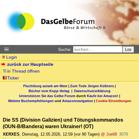
Suche:
Los
Login
zurück zur Hauptseite
in Thread öffnen
Ticker
Fluchtburg autark am Meer
|
Zum Tode Jürgen Küßners
|
Bücher vom Kopp-Verlag |
Datenschutzerklärung
Unterstützen Sie das Gelbe Forum
durch
Käufe bei Amazon
! |
Weitere Buchempfehlungen
und
Amazonnavigation
|
Cookie-Einstellungen
Die SS (Division Galizien) und Tötungskommandos
(OUN-B/Bandera) waren Ukrainer! (OT)
XERXES
,
Dienstag, 12.05.2026, 12:59
(vor 90 Tagen)
@ Joe68
3078