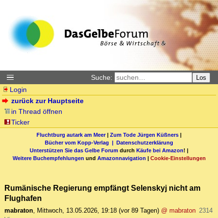
Suche:
Los
Login
zurück zur Hauptseite
in Thread öffnen
Ticker
Fluchtburg autark am Meer
|
Zum Tode Jürgen Küßners
|
Bücher vom Kopp-Verlag |
Datenschutzerklärung
Unterstützen Sie das Gelbe Forum
durch
Käufe bei Amazon
! |
Weitere Buchempfehlungen
und
Amazonnavigation
|
Cookie-Einstellungen
Rumänische Regierung empfängt Selenskyj nicht am
Flughafen
mabraton
,
Mittwoch, 13.05.2026, 19:18
(vor 89 Tagen)
@ mabraton
2314