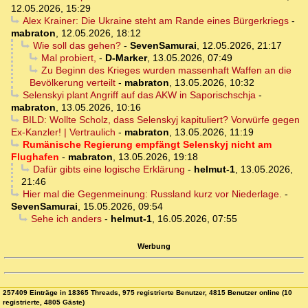
12.05.2026, 15:29
Alex Krainer: Die Ukraine steht am Rande eines Bürgerkriegs
-
mabraton
,
12.05.2026, 18:12
Wie soll das gehen?
-
SevenSamurai
,
12.05.2026, 21:17
Mal probiert,
-
D-Marker
,
13.05.2026, 07:49
Zu Beginn des Krieges wurden massenhaft Waffen an die
Bevölkerung verteilt
-
mabraton
,
13.05.2026, 10:32
Selenskyi plant Angriff auf das AKW in Saporischschja
-
mabraton
,
13.05.2026, 10:16
BILD: Wollte Scholz, dass Selenskyj kapituliert? Vorwürfe gegen
Ex-Kanzler! | Vertraulich
-
mabraton
,
13.05.2026, 11:19
Rumänische Regierung empfängt Selenskyj nicht am
Flughafen
-
mabraton
,
13.05.2026, 19:18
Dafür gibts eine logische Erklärung
-
helmut-1
,
13.05.2026,
21:46
Hier mal die Gegenmeinung: Russland kurz vor Niederlage.
-
SevenSamurai
,
15.05.2026, 09:54
Sehe ich anders
-
helmut-1
,
16.05.2026, 07:55
Werbung
257409 Einträge in 18365 Threads, 975 registrierte Benutzer, 4815 Benutzer online (10
registrierte, 4805 Gäste)