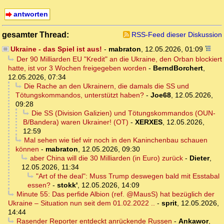
antworten
gesamter Thread:
RSS-Feed dieser Diskussion
Ukraine - das Spiel ist aus!
-
mabraton
,
12.05.2026, 01:09
Der 90 Milliarden EU "Kredit" an die Ukraine, den Orban blockiert
hatte, ist vor 3 Wochen freigegeben worden
-
BerndBorchert
,
12.05.2026, 07:34
Die Rache an den Ukrainern, die damals die SS und
Tötungskommandos, unterstützt haben?
-
Joe68
,
12.05.2026,
09:28
Die SS (Division Galizien) und Tötungskommandos (OUN-
B/Bandera) waren Ukrainer! (OT)
-
XERXES
,
12.05.2026,
12:59
Mal sehen wie tief wir noch in den Kaninchenbau schauen
können
-
mabraton
,
12.05.2026, 09:30
aber China will die 30 Milliarden (in Euro) zurück
-
Dieter
,
12.05.2026, 11:34
"Art of the deal": Muss Trump deswegen bald mit Esstabal
essen?
-
stokk'
,
12.05.2026, 14:09
Minute 55: Das perfide Albion (ref. @MausS) hat bezüglich der
Ukraine – Situation nun seit dem 01.02.2022 ..
-
sprit
,
12.05.2026,
14:44
Rasender Reporter entdeckt anrückende Russen
-
Ankawor
,