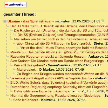
antworten
gesamter Thread:
Ukraine - das Spiel ist aus!
-
mabraton
,
12.05.2026, 01:09
Der 90 Milliarden EU "Kredit" an die Ukraine, den Orban blockie
Die Rache an den Ukrainern, die damals die SS und Tötung
Die SS (Division Galizien) und Tötungskommandos (OUN-B
Mal sehen wie tief wir noch in den Kaninchenbau schauen k
aber China will die 30 Milliarden (in Euro) zurück
-
Dieter
,
1
"Art of the deal": Muss Trump deswegen bald mit Esstaba
Minute 55: Das perfide Albion (ref. @MausS) hat bezüglich der U
Rasender Reporter entdeckt anrückende Russen
-
Ankawor
,
1
Alex Krainer: Die Ukraine steht am Rande eines Bürgerkriegs
-
Wie soll das gehen?
-
SevenSamurai
,
12.05.2026, 21:17
Mal probiert,
-
D-Marker
,
13.05.2026, 07:49
Zu Beginn des Krieges wurden massenhaft Waffen an die Be
Selenskyi plant Angriff auf das AKW in Saporischschja
-
mabrat
BILD: Wollte Scholz, dass Selenskyj kapituliert? Vorwürfe gegen 
Rumänische Regierung empfängt Selenskyj nicht am Flughafen
Dafür gibts eine logische Erklärung
-
helmut-1
,
13.05.2026, 
Hier mal die Gegenmeinung: Russland kurz vor Niederlage.
-
S
Sehe ich anders
-
helmut-1
,
16.05.2026, 07:55