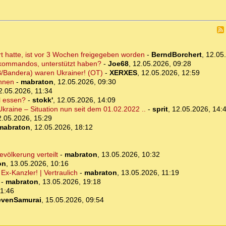
rt hatte, ist vor 3 Wochen freigegeben worden
-
BerndBorchert
,
12.05
skommandos, unterstützt haben?
-
Joe68
,
12.05.2026, 09:28
/Bandera) waren Ukrainer! (OT)
-
XERXES
,
12.05.2026, 12:59
önnen
-
mabraton
,
12.05.2026, 09:30
2.05.2026, 11:34
l essen?
-
stokk'
,
12.05.2026, 14:09
kraine – Situation nun seit dem 01.02.2022 ..
-
sprit
,
12.05.2026, 14:
2.05.2026, 15:29
mabraton
,
12.05.2026, 18:12
völkerung verteilt
-
mabraton
,
13.05.2026, 10:32
on
,
13.05.2026, 10:16
Ex-Kanzler! | Vertraulich
-
mabraton
,
13.05.2026, 11:19
-
mabraton
,
13.05.2026, 19:18
21:46
evenSamurai
,
15.05.2026, 09:54