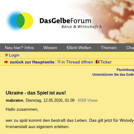
Neu hier? Infos
Wissen
Elliott-Wellen
Themen
Char
Login
zurück zur Hauptseite
in Thread öffnen
Ticker
Fluchtburg
Unterstützen Sie das Gel
Ukraine - das Spiel ist aus!
mabraton
,
Dienstag, 12.05.2026, 01:09
6558 Views
Hallo zusammen,
wer zu spät kommt den bestraft das Leben. Das gilt jetzt für Wolod
Irrenanstalt aus eigenem erleben.