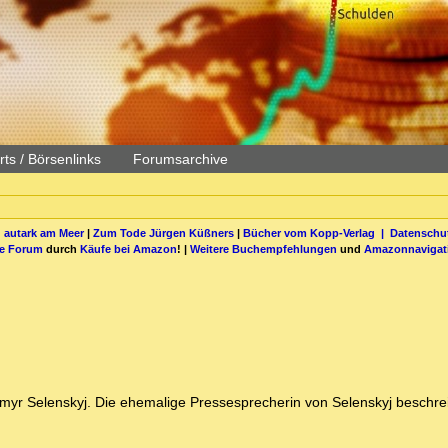
ts / Börsenlinks
Forumsarchive
 autark am Meer
|
Zum Tode Jürgen Küßners
|
Bücher vom Kopp-Verlag |
Datenschut
be Forum
durch
Käufe bei Amazon
! |
Weitere Buchempfehlungen
und
Amazonnavigat
ymyr Selenskyj. Die ehemalige Pressesprecherin von Selenskyj beschrei