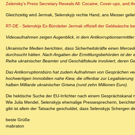
Zelensky’s Press Secretary Reveals All: Cocaine, Cover-ups, and t
Gleichzeitig wird Jermak, Selenskyjs rechte Hand, ans Messer gelief
RT-DE - Selenskijs Ex-Büroleiter Jermak offiziell der Geldwäsche be
Videoaufnahmen zeigen Augenblick, in dem Antikorruptionsermittler
Ukrainische Medien berichten, dass Sicherheitskräfte einen Merced
durchsucht hätten. Nach Angaben der Ermittlungsbehörden ist der 
Reihe ukrainischer Beamter und Geschäftsleute involviert, deren
Das Antikorruptionsbüro hat zudem Aufnahmen von Gesprächen veröff
hochwertigen Immobilien nahe Kiew, die offenbar zur Legalisierun
halben Milliarde ukrainischer Griwna (rund zehn Millionen Euro).
Die hektische Suche der EU-Irrlichter nach einem Gesprächskanal n
Wie Julia Mendel, Selenskyjs ehemalige Pressesprecherin, berich
gibt ist allein der Tatsache geschuldet, dass Selenskyjs Schergen d
beste Grüße
mabraton