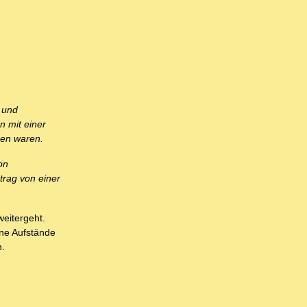
 und
n mit einer
den waren.
on
trag von einer
weitergeht.
ine Aufstände
n.