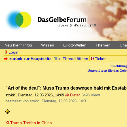
Neu hier? Infos
Wissen
Elliott-Wellen
Themen
Char
Login
zurück zur Hauptseite
in Thread öffnen
Ticker
Fluchtburg
Unterstützen Sie das Gel
"Art of the deal": Muss Trump deswegen bald mit Essta
stokk'
,
Dienstag, 12.05.2026, 14:09
@ Dieter
3498 Views
bearbeitet von stokk', Dienstag, 12.05.2026, 14:31
Xi-Trump-Treffen in China