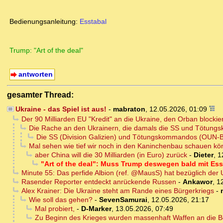
Bedienungsanleitung:
Esstabal
Trump: "Art of the deal"
antworten
gesamter Thread:
Ukraine - das Spiel ist aus!
-
mabraton
,
12.05.2026, 01:09
Der 90 Milliarden EU "Kredit" an die Ukraine, den Orban blockie
Die Rache an den Ukrainern, die damals die SS und Tötung
Die SS (Division Galizien) und Tötungskommandos (OUN-B
Mal sehen wie tief wir noch in den Kaninchenbau schauen k
aber China will die 30 Milliarden (in Euro) zurück
-
Dieter
,
1
"Art of the deal": Muss Trump deswegen bald mit Es
Minute 55: Das perfide Albion (ref. @MausS) hat bezüglich der U
Rasender Reporter entdeckt anrückende Russen
-
Ankawor
,
1
Alex Krainer: Die Ukraine steht am Rande eines Bürgerkriegs
-
Wie soll das gehen?
-
SevenSamurai
,
12.05.2026, 21:17
Mal probiert,
-
D-Marker
,
13.05.2026, 07:49
Zu Beginn des Krieges wurden massenhaft Waffen an die Be