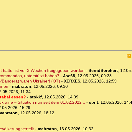
rt hatte, ist vor 3 Wochen freigegeben worden
-
BerndBorchert
,
12.05
skommandos, unterstützt haben?
-
Joe68
,
12.05.2026, 09:28
/Bandera) waren Ukrainer! (OT)
-
XERXES
,
12.05.2026, 12:59
önnen
-
mabraton
,
12.05.2026, 09:30
2.05.2026, 11:34
stabal essen?
-
stokk'
,
12.05.2026, 14:09
kraine – Situation nun seit dem 01.02.2022 ..
-
sprit
,
12.05.2026, 14:
2.05.2026, 15:29
mabraton
,
12.05.2026, 18:12
völkerung verteilt
-
mabraton
,
13.05.2026, 10:32