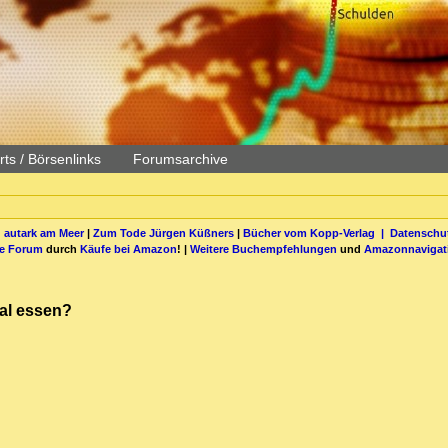
ts / Börsenlinks
Forumsarchive
 autark am Meer
|
Zum Tode Jürgen Küßners
|
Bücher vom Kopp-Verlag |
Datenschut
be Forum
durch
Käufe bei Amazon
! |
Weitere Buchempfehlungen
und
Amazonnavigat
bal essen?