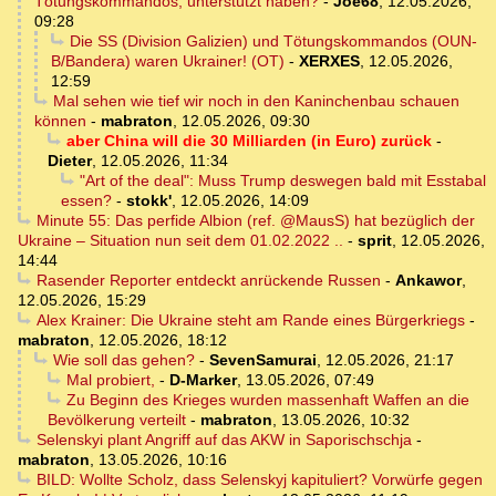
Tötungskommandos, unterstützt haben?
-
Joe68
,
12.05.2026,
09:28
Die SS (Division Galizien) und Tötungskommandos (OUN-
B/Bandera) waren Ukrainer! (OT)
-
XERXES
,
12.05.2026,
12:59
Mal sehen wie tief wir noch in den Kaninchenbau schauen
können
-
mabraton
,
12.05.2026, 09:30
aber China will die 30 Milliarden (in Euro) zurück
-
Dieter
,
12.05.2026, 11:34
"Art of the deal": Muss Trump deswegen bald mit Esstabal
essen?
-
stokk'
,
12.05.2026, 14:09
Minute 55: Das perfide Albion (ref. @MausS) hat bezüglich der
Ukraine – Situation nun seit dem 01.02.2022 ..
-
sprit
,
12.05.2026,
14:44
Rasender Reporter entdeckt anrückende Russen
-
Ankawor
,
12.05.2026, 15:29
Alex Krainer: Die Ukraine steht am Rande eines Bürgerkriegs
-
mabraton
,
12.05.2026, 18:12
Wie soll das gehen?
-
SevenSamurai
,
12.05.2026, 21:17
Mal probiert,
-
D-Marker
,
13.05.2026, 07:49
Zu Beginn des Krieges wurden massenhaft Waffen an die
Bevölkerung verteilt
-
mabraton
,
13.05.2026, 10:32
Selenskyi plant Angriff auf das AKW in Saporischschja
-
mabraton
,
13.05.2026, 10:16
BILD: Wollte Scholz, dass Selenskyj kapituliert? Vorwürfe gegen