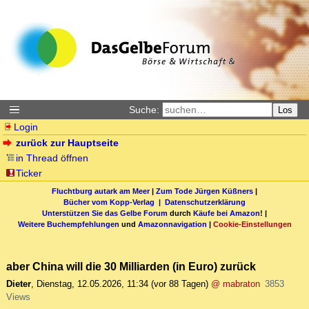
Suche:
Los
Login
zurück zur Hauptseite
in Thread öffnen
Ticker
Fluchtburg autark am Meer
|
Zum Tode Jürgen Küßners
|
Bücher vom Kopp-Verlag |
Datenschutzerklärung
Unterstützen Sie das Gelbe Forum
durch
Käufe bei Amazon
! |
Weitere Buchempfehlungen
und
Amazonnavigation
|
Cookie-Einstellungen
aber China will die 30 Milliarden (in Euro) zurück
Dieter
,
Dienstag, 12.05.2026, 11:34
(vor 88 Tagen)
@ mabraton
3853
Views