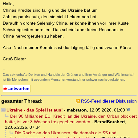
Hallo,
Chinas Kredite sind fällig und die Ukraine bat um
Zahlungsaufschub, den sie nicht bekommen hat.
Daraufhin drohte Selensky China, er könne ihnen vor ihrer Küste
Schwierigkeiten bereiten. Das scheint aber keine Resonanz in
China hervorgerufen zu haben.
Also: Nach meiner Kenntnis ist die Tilgung fällig und zwar in Kürze.
Gruß Dieter
--
Das sektenhafte Denken und Handeln der Grünen und ihrer Anhänger und Wählerschaft
ist für Menschen mit gesundem Menschenverstand nur schwer nachzuvollziehen.
antworten
gesamter Thread:
RSS-Feed dieser Diskussion
Ukraine - das Spiel ist aus!
-
mabraton
,
12.05.2026, 01:09
Der 90 Milliarden EU "Kredit" an die Ukraine, den Orban blockiert
hatte, ist vor 3 Wochen freigegeben worden
-
BerndBorchert
,
12.05.2026, 07:34
Die Rache an den Ukrainern, die damals die SS und