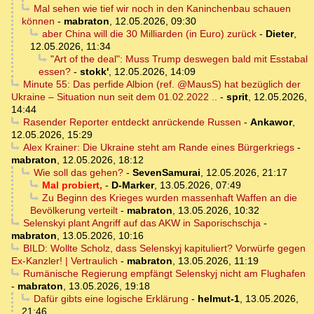
Mal sehen wie tief wir noch in den Kaninchenbau schauen
können
-
mabraton
,
12.05.2026, 09:30
aber China will die 30 Milliarden (in Euro) zurück
-
Dieter
,
12.05.2026, 11:34
"Art of the deal": Muss Trump deswegen bald mit Esstabal
essen?
-
stokk'
,
12.05.2026, 14:09
Minute 55: Das perfide Albion (ref. @MausS) hat bezüglich der
Ukraine – Situation nun seit dem 01.02.2022 ..
-
sprit
,
12.05.2026,
14:44
Rasender Reporter entdeckt anrückende Russen
-
Ankawor
,
12.05.2026, 15:29
Alex Krainer: Die Ukraine steht am Rande eines Bürgerkriegs
-
mabraton
,
12.05.2026, 18:12
Wie soll das gehen?
-
SevenSamurai
,
12.05.2026, 21:17
Mal probiert,
-
D-Marker
,
13.05.2026, 07:49
Zu Beginn des Krieges wurden massenhaft Waffen an die
Bevölkerung verteilt
-
mabraton
,
13.05.2026, 10:32
Selenskyi plant Angriff auf das AKW in Saporischschja
-
mabraton
,
13.05.2026, 10:16
BILD: Wollte Scholz, dass Selenskyj kapituliert? Vorwürfe gegen
Ex-Kanzler! | Vertraulich
-
mabraton
,
13.05.2026, 11:19
Rumänische Regierung empfängt Selenskyj nicht am Flughafen
-
mabraton
,
13.05.2026, 19:18
Dafür gibts eine logische Erklärung
-
helmut-1
,
13.05.2026,
21:46