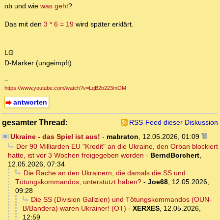
ob und wie
was geht
?
Das mit den
3 * 6 = 19
wird später erklärt.
LG
D-Marker (ungeimpft)
--
https://www.youtube.com/watch?v=LqB2b223mOM
antworten
gesamter Thread:
RSS-Feed dieser Diskussion
Ukraine - das Spiel ist aus!
-
mabraton
,
12.05.2026, 01:09
Der 90 Milliarden EU "Kredit" an die Ukraine, den Orban blockiert
hatte, ist vor 3 Wochen freigegeben worden
-
BerndBorchert
,
12.05.2026, 07:34
Die Rache an den Ukrainern, die damals die SS und
Tötungskommandos, unterstützt haben?
-
Joe68
,
12.05.2026,
09:28
Die SS (Division Galizien) und Tötungskommandos (OUN-
B/Bandera) waren Ukrainer! (OT)
-
XERXES
,
12.05.2026,
12:59