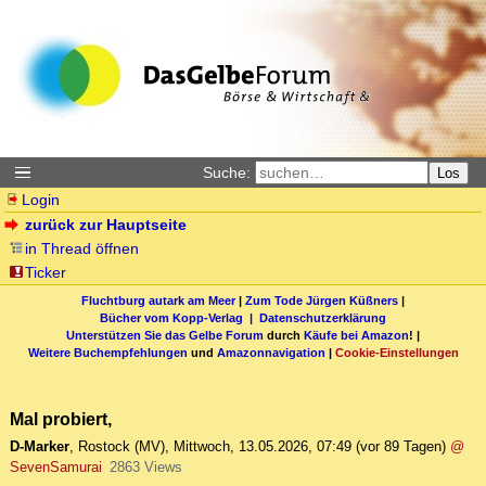
Suche:
Los
Login
zurück zur Hauptseite
in Thread öffnen
Ticker
Fluchtburg autark am Meer
|
Zum Tode Jürgen Küßners
|
Bücher vom Kopp-Verlag |
Datenschutzerklärung
Unterstützen Sie das Gelbe Forum
durch
Käufe bei Amazon
! |
Weitere Buchempfehlungen
und
Amazonnavigation
|
Cookie-Einstellungen
Mal probiert,
D-Marker
,
Rostock (MV)
,
Mittwoch, 13.05.2026, 07:49
(vor 89 Tagen)
@
SevenSamurai
2863 Views