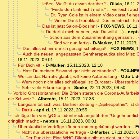
ließen. Weißt du etwas darüber?
-
Olivia
,
16.11.
"Finde den Link nicht mehr." ... vielleicht 
Dr. Ryan Cole ist in einem Video darauf ein
Vielen Dank Ikonoklast. Das meinte ich. Ich
Das ist jetzt Salon-Blödsinn!
-
FOX-NEWS
,
16.11
Du darfst mich nennen, wie Du willst. :-)
-
nept
Schön aus dem Zusammenhang gerissen ...
Sind wir nun fertig
-
D-Marker
,
17.11.2023,
Das alles ist mir ehrlich gesagt scheißegal!
-
FOX-NEWS
,
1
Auch die neuen, angepassten Gentherapeutika sind Mist: 
16.11.2023, 09:01
Für Dich vlt.
-
D-Marker
,
15.11.2023, 12:10
Hast Du meinen Einwand gar nicht verstanden?
-
FOX-NE
Wer an das Narrativ glaubt, will keine Aufarbeitung
-
Otto Li
Wem noch nicht alles scheißegal ist: Eurostat - Übersterbl
Sehr viele Erkrankungen
-
Socke
,
22.11.2023, 09:50
Vorbild Grossbritannien: Die Briten starten die Corona-Aufar
die Schweiz?
-
Albrecht
,
15.11.2023, 17:33
Langsam tut sich was: Berliner Zeitung - „Spikeopathie“: Ist d
Dazu
-
aprilzi
,
17.11.2023, 20:55
Ich füge den von @Otto Lidenbrock angeführten "Ungeheuerlichk
dringlich macht:
-
neptun
,
16.11.2023, 00:01
Überstaatliche Verträge können immer gekündigt werden.
-
F
Nicht nur überstaatliche Verträge
-
D-Marker
,
17.11.2023, 0
Der Punkt ist: Eine WHO-Diktatur gibt es nicht, nur freiwil