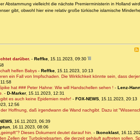
her Abstammung vielleicht die nächste Premierministerin in Holland wi
ser gibt, obwohl hier eine relativ große türkische islamische Minderheit
chtet darüber.
-
Reffke
,
15.11.2023, 09:30
58
haft helfen Babys
-
Reffke
,
15.11.2023, 10:13
nderen ein Fall von Impfschaden. Die Wirklichkeit könnte sein, dass derj
 11:58
Spike hat ### Peter Hahne: Wie will Handschellen sehen !
-
Lenz-Hann
e.
-
D-Marker
,
15.11.2023, 12:31
 gibt es auch keine Epidemien mehr!
-
FOX-NEWS
,
15.11.2023, 20:13
023, 12:56
 der Hoffnung, daß irgendwann die Wand nachgibt. Dazu ist "Wissensch
-NEWS
,
16.11.2023, 06:39
ptun
,
16.11.2023, 08:06
geimpft“? Dieses Dokument deutet darauf hin.
-
Ikonoklast
,
16.11.20
 den Zellen der Turbokrebsarten, die derzeit gehäuft auftreten sollen, 