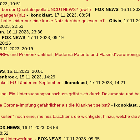
2023, 10:51
auch bei der Qualitätsquelle UNCUTNEWS? (owT)
-
FOX-NEWS
,
16.11.202
gegangen (nL)
-
Ikonoklast
,
17.11.2023, 08:54
 hatte leider nur eine kurze Notz darüber gelesen. oT
-
Olivia
,
17.11.2
.2023, 22:53
un
,
16.11.2023, 23:36
-
FOX-NEWS
,
17.11.2023, 09:19
 20:26
5.11.2023, 20:19
ORFs und Prionenkrankheit, Moderna Patente und Plasmid"verunreinig
WS
,
15.11.2023, 20:01
denbrock
,
15.11.2023, 14:29
ichkeit EU-Länder im September
-
Ikonoklast
,
17.11.2023, 14:21
beitung. Ein Untersuchungsausschuss gräbt sich durch Dokumente und b
ie Corona-Impfung gefährlicher als die Krankheit selbst?
-
Ikonoklast
,
eiten" noch eine, meines Erachtens die wichtigste, hinzu, welche die
OX-NEWS
,
16.11.2023, 06:54
8:52
lige Unterwerfung.
-
FOX-NEWS
,
17.11.2023, 09:35