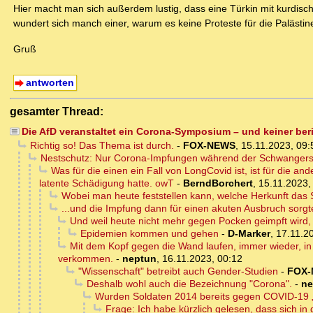
Hier macht man sich außerdem lustig, dass eine Türkin mit kurdisc
wundert sich manch einer, warum es keine Proteste für die Palästinen
Gruß
antworten
gesamter Thread:
Die AfD veranstaltet ein Corona-Symposium – und keiner beri
Richtig so! Das Thema ist durch.
-
FOX-NEWS
,
15.11.2023, 09:
Nestschutz: Nur Corona-Impfungen während der Schwangersc
Was für die einen ein Fall von LongCovid ist, ist für die a
latente Schädigung hatte. owT
-
BerndBorchert
,
15.11.2023,
Wobei man heute feststellen kann, welche Herkunft das 
...und die Impfung dann für einen akuten Ausbruch sorgt
Und weil heute nicht mehr gegen Pocken geimpft wird,
Epidemien kommen und gehen
-
D-Marker
,
17.11.2
Mit dem Kopf gegen die Wand laufen, immer wieder, in
verkommen.
-
neptun
,
16.11.2023, 00:12
"Wissenschaft" betreibt auch Gender-Studien
-
FOX
Deshalb wohl auch die Bezeichnung "Corona".
-
ne
Wurden Soldaten 2014 bereits gegen COVID-19 „
Frage: Ich habe kürzlich gelesen, dass sich in