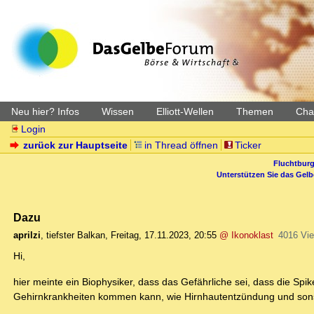
Neu hier? Infos
Wissen
Elliott-Wellen
Themen
Char
Login
zurück zur Hauptseite
in Thread öffnen
Ticker
Fluchtburg
Unterstützen Sie das Gel
Dazu
aprilzi
,
tiefster Balkan
,
Freitag, 17.11.2023, 20:55
@ Ikonoklast
4016 Vi
Hi,
hier meinte ein Biophysiker, dass das Gefährliche sei, dass die S
Gehirnkrankheiten kommen kann, wie Hirnhautentzündung und son