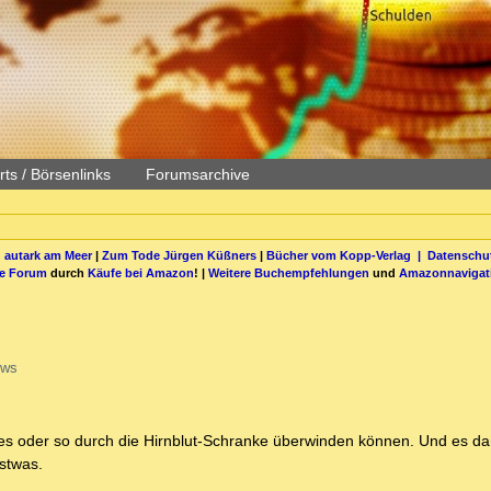
ts / Börsenlinks
Forumsarchive
 autark am Meer
|
Zum Tode Jürgen Küßners
|
Bücher vom Kopp-Verlag |
Datenschut
be Forum
durch
Käufe bei Amazon
! |
Weitere Buchempfehlungen
und
Amazonnavigat
ews
pikes oder so durch die Hirnblut-Schranke überwinden können. Und es d
stwas.