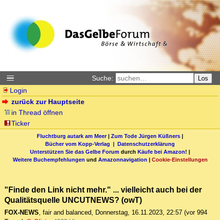
Suche:
Los
Login
zurück zur Hauptseite
in Thread öffnen
Ticker
Fluchtburg autark am Meer
|
Zum Tode Jürgen Küßners
|
Bücher vom Kopp-Verlag |
Datenschutzerklärung
Unterstützen Sie das Gelbe Forum
durch
Käufe bei Amazon
! |
Weitere Buchempfehlungen
und
Amazonnavigation
|
Cookie-Einstellungen
"Finde den Link nicht mehr." ... vielleicht auch bei der
Qualitätsquelle UNCUTNEWS? (owT)
FOX-NEWS
,
fair and balanced
,
Donnerstag, 16.11.2023, 22:57
(vor 994