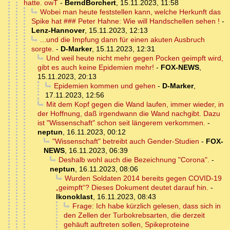
hatte. owT
-
BerndBorchert
,
15.11.2023, 11:58
Wobei man heute feststellen kann, welche Herkunft das
Spike hat ### Peter Hahne: Wie will Handschellen sehen !
-
Lenz-Hannover
,
15.11.2023, 12:13
...und die Impfung dann für einen akuten Ausbruch
sorgte.
-
D-Marker
,
15.11.2023, 12:31
Und weil heute nicht mehr gegen Pocken geimpft wird,
gibt es auch keine Epidemien mehr!
-
FOX-NEWS
,
15.11.2023, 20:13
Epidemien kommen und gehen
-
D-Marker
,
17.11.2023, 12:56
Mit dem Kopf gegen die Wand laufen, immer wieder, in
der Hoffnung, daß irgendwann die Wand nachgibt. Dazu
ist "Wissenschaft" schon seit längerem verkommen.
-
neptun
,
16.11.2023, 00:12
"Wissenschaft" betreibt auch Gender-Studien
-
FOX-
NEWS
,
16.11.2023, 06:39
Deshalb wohl auch die Bezeichnung "Corona".
-
neptun
,
16.11.2023, 08:06
Wurden Soldaten 2014 bereits gegen COVID-19
„geimpft“? Dieses Dokument deutet darauf hin.
-
Ikonoklast
,
16.11.2023, 08:43
Frage: Ich habe kürzlich gelesen, dass sich in
den Zellen der Turbokrebsarten, die derzeit
gehäuft auftreten sollen, Spikeproteine