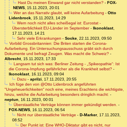
Hast Du meinen Einwand gar nicht verstanden?
-
FOX-
NEWS
,
15.11.2023, 20:01
Wer an das Narrativ glaubt, will keine Aufarbeitung
-
Otto
Lidenbrock
,
15.11.2023, 14:29
Wem noch nicht alles scheißegal ist: Eurostat -
Übersterblichkeit EU-Länder im September
-
Ikonoklast
,
17.11.2023, 14:21
Sehr viele Erkrankungen
-
Socke
,
22.11.2023, 09:50
Vorbild Grossbritannien: Die Briten starten die Corona-
Aufarbeitung. Ein Untersuchungsausschuss gräbt sich durch
Dokumente und befragt Zeugen. Was macht die Schweiz?
-
Albrecht
,
15.11.2023, 17:33
Langsam tut sich was: Berliner Zeitung - „Spikeopathie“: Ist
die Corona-Impfung gefährlicher als die Krankheit selbst?
-
Ikonoklast
,
16.11.2023, 09:04
Dazu
-
aprilzi
,
17.11.2023, 20:55
Ich füge den von @Otto Lidenbrock angeführten
"Ungeheuerlichkeiten" noch eine, meines Erachtens die wichtigste,
hinzu, welche die Aufarbeitung besonders dringlich macht:
-
neptun
,
16.11.2023, 00:01
Überstaatliche Verträge können immer gekündigt werden.
-
FOX-NEWS
,
16.11.2023, 06:54
Nicht nur überstaatliche Verträge
-
D-Marker
,
17.11.2023,
08:52
Der Punkt ist: Eine WHO-Diktatur gibt es nicht, nur