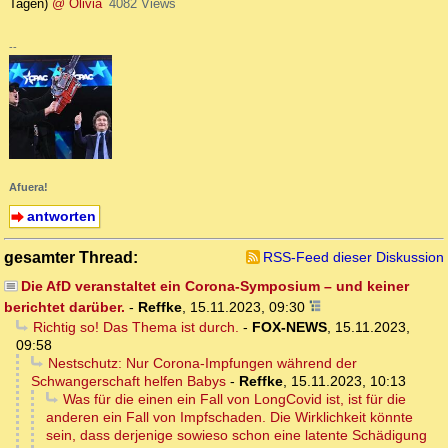
Tagen)
@ Olivia
4082 Views
--
Afuera!
antworten
gesamter Thread:
RSS-Feed dieser Diskussion
Die AfD veranstaltet ein Corona-Symposium – und keiner
berichtet darüber.
-
Reffke
,
15.11.2023, 09:30
Richtig so! Das Thema ist durch.
-
FOX-NEWS
,
15.11.2023,
09:58
Nestschutz: Nur Corona-Impfungen während der
Schwangerschaft helfen Babys
-
Reffke
,
15.11.2023, 10:13
Was für die einen ein Fall von LongCovid ist, ist für die
anderen ein Fall von Impfschaden. Die Wirklichkeit könnte
sein, dass derjenige sowieso schon eine latente Schädigung