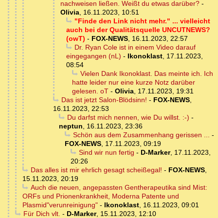
nachweisen ließen. Weißt du etwas darüber?
-
Olivia
,
16.11.2023, 10:51
"Finde den Link nicht mehr." ... vielleicht
auch bei der Qualitätsquelle UNCUTNEWS?
(owT)
-
FOX-NEWS
,
16.11.2023, 22:57
Dr. Ryan Cole ist in einem Video darauf
eingegangen (nL)
-
Ikonoklast
,
17.11.2023,
08:54
Vielen Dank Ikonoklast. Das meinte ich. Ich
hatte leider nur eine kurze Notz darüber
gelesen. oT
-
Olivia
,
17.11.2023, 19:31
Das ist jetzt Salon-Blödsinn!
-
FOX-NEWS
,
16.11.2023, 22:53
Du darfst mich nennen, wie Du willst. :-)
-
neptun
,
16.11.2023, 23:36
Schön aus dem Zusammenhang gerissen ...
-
FOX-NEWS
,
17.11.2023, 09:19
Sind wir nun fertig
-
D-Marker
,
17.11.2023,
20:26
Das alles ist mir ehrlich gesagt scheißegal!
-
FOX-NEWS
,
15.11.2023, 20:19
Auch die neuen, angepassten Gentherapeutika sind Mist:
ORFs und Prionenkrankheit, Moderna Patente und
Plasmid"verunreinigung"
-
Ikonoklast
,
16.11.2023, 09:01
Für Dich vlt.
-
D-Marker
,
15.11.2023, 12:10