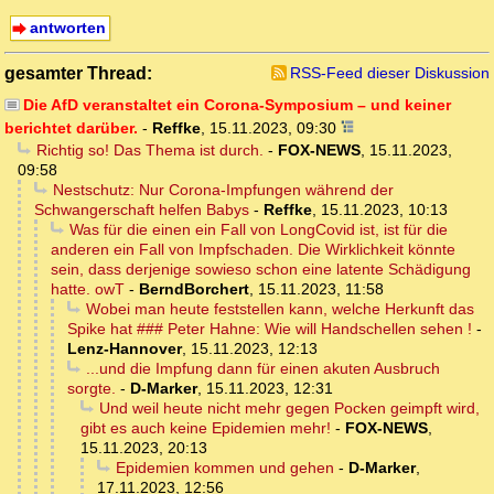
antworten
gesamter Thread:
RSS-Feed dieser Diskussion
Die AfD veranstaltet ein Corona-Symposium – und keiner
berichtet darüber.
-
Reffke
,
15.11.2023, 09:30
Richtig so! Das Thema ist durch.
-
FOX-NEWS
,
15.11.2023,
09:58
Nestschutz: Nur Corona-Impfungen während der
Schwangerschaft helfen Babys
-
Reffke
,
15.11.2023, 10:13
Was für die einen ein Fall von LongCovid ist, ist für die
anderen ein Fall von Impfschaden. Die Wirklichkeit könnte
sein, dass derjenige sowieso schon eine latente Schädigung
hatte. owT
-
BerndBorchert
,
15.11.2023, 11:58
Wobei man heute feststellen kann, welche Herkunft das
Spike hat ### Peter Hahne: Wie will Handschellen sehen !
-
Lenz-Hannover
,
15.11.2023, 12:13
...und die Impfung dann für einen akuten Ausbruch
sorgte.
-
D-Marker
,
15.11.2023, 12:31
Und weil heute nicht mehr gegen Pocken geimpft wird,
gibt es auch keine Epidemien mehr!
-
FOX-NEWS
,
15.11.2023, 20:13
Epidemien kommen und gehen
-
D-Marker
,
17.11.2023, 12:56