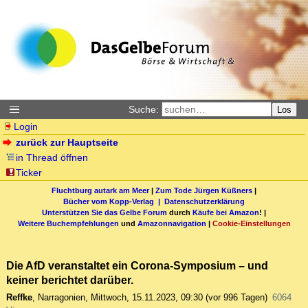
Suche:
Los
Login
zurück zur Hauptseite
in Thread öffnen
Ticker
Fluchtburg autark am Meer
|
Zum Tode Jürgen Küßners
|
Bücher vom Kopp-Verlag |
Datenschutzerklärung
Unterstützen Sie das Gelbe Forum
durch
Käufe bei Amazon
! |
Weitere Buchempfehlungen
und
Amazonnavigation
|
Cookie-Einstellungen
Die AfD veranstaltet ein Corona-Symposium – und
keiner berichtet darüber.
Reffke
,
Narragonien
,
Mittwoch, 15.11.2023, 09:30
(vor 996 Tagen)
6064