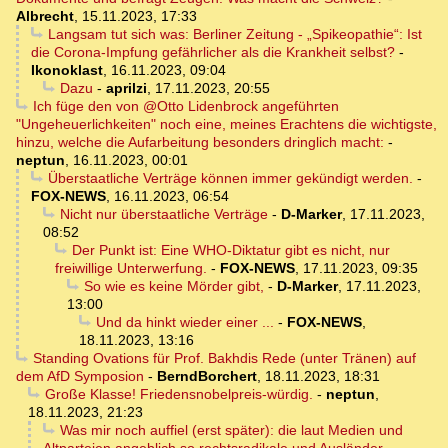
Albrecht
,
15.11.2023, 17:33
Langsam tut sich was: Berliner Zeitung - „Spikeopathie“: Ist
die Corona-Impfung gefährlicher als die Krankheit selbst?
-
Ikonoklast
,
16.11.2023, 09:04
Dazu
-
aprilzi
,
17.11.2023, 20:55
Ich füge den von @Otto Lidenbrock angeführten
"Ungeheuerlichkeiten" noch eine, meines Erachtens die wichtigste,
hinzu, welche die Aufarbeitung besonders dringlich macht:
-
neptun
,
16.11.2023, 00:01
Überstaatliche Verträge können immer gekündigt werden.
-
FOX-NEWS
,
16.11.2023, 06:54
Nicht nur überstaatliche Verträge
-
D-Marker
,
17.11.2023,
08:52
Der Punkt ist: Eine WHO-Diktatur gibt es nicht, nur
freiwillige Unterwerfung.
-
FOX-NEWS
,
17.11.2023, 09:35
So wie es keine Mörder gibt,
-
D-Marker
,
17.11.2023,
13:00
Und da hinkt wieder einer ...
-
FOX-NEWS
,
18.11.2023, 13:16
Standing Ovations für Prof. Bakhdis Rede (unter Tränen) auf
dem AfD Symposion
-
BerndBorchert
,
18.11.2023, 18:31
Große Klasse! Friedensnobelpreis-würdig.
-
neptun
,
18.11.2023, 21:23
Was mir noch auffiel (erst später): die laut Medien und