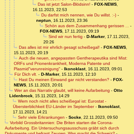
Das ist jetzt Salon-Blödsinn!
-
FOX-NEWS
,
16.11.2023, 22:53
Du darfst mich nennen, wie Du willst. :-)
-
neptun
,
16.11.2023, 23:36
Schön aus dem Zusammenhang gerissen ...
-
FOX-NEWS
,
17.11.2023, 09:19
Sind wir nun fertig
-
D-Marker
,
17.11.2023,
20:26
Das alles ist mir ehrlich gesagt scheißegal!
-
FOX-NEWS
,
15.11.2023, 20:19
Auch die neuen, angepassten Gentherapeutika sind Mist:
ORFs und Prionenkrankheit, Moderna Patente und
Plasmid"verunreinigung"
-
Ikonoklast
,
16.11.2023, 09:01
Für Dich vlt.
-
D-Marker
,
15.11.2023, 12:10
Hast Du meinen Einwand gar nicht verstanden?
-
FOX-
NEWS
,
15.11.2023, 20:01
Wer an das Narrativ glaubt, will keine Aufarbeitung
-
Otto
Lidenbrock
,
15.11.2023, 14:29
Wem noch nicht alles scheißegal ist: Eurostat -
Übersterblichkeit EU-Länder im September
-
Ikonoklast
,
17.11.2023, 14:21
Sehr viele Erkrankungen
-
Socke
,
22.11.2023, 09:50
Vorbild Grossbritannien: Die Briten starten die Corona-
Aufarbeitung. Ein Untersuchungsausschuss gräbt sich durch
Dokumente und befragt Zeugen. Was macht die Schweiz?
-