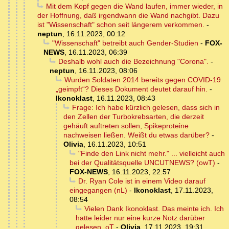
Mit dem Kopf gegen die Wand laufen, immer wieder, in
der Hoffnung, daß irgendwann die Wand nachgibt. Dazu
ist "Wissenschaft" schon seit längerem verkommen.
-
neptun
,
16.11.2023, 00:12
"Wissenschaft" betreibt auch Gender-Studien
-
FOX-
NEWS
,
16.11.2023, 06:39
Deshalb wohl auch die Bezeichnung "Corona".
-
neptun
,
16.11.2023, 08:06
Wurden Soldaten 2014 bereits gegen COVID-19
„geimpft“? Dieses Dokument deutet darauf hin.
-
Ikonoklast
,
16.11.2023, 08:43
Frage: Ich habe kürzlich gelesen, dass sich in
den Zellen der Turbokrebsarten, die derzeit
gehäuft auftreten sollen, Spikeproteine
nachweisen ließen. Weißt du etwas darüber?
-
Olivia
,
16.11.2023, 10:51
"Finde den Link nicht mehr." ... vielleicht auch
bei der Qualitätsquelle UNCUTNEWS? (owT)
-
FOX-NEWS
,
16.11.2023, 22:57
Dr. Ryan Cole ist in einem Video darauf
eingegangen (nL)
-
Ikonoklast
,
17.11.2023,
08:54
Vielen Dank Ikonoklast. Das meinte ich. Ich
hatte leider nur eine kurze Notz darüber
gelesen. oT
-
Olivia
,
17.11.2023, 19:31