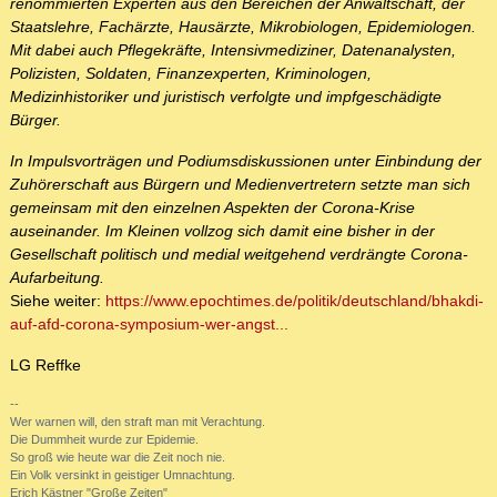
renommierten Experten aus den Bereichen der Anwaltschaft, der
Staatslehre, Fachärzte, Hausärzte, Mikrobiologen, Epidemiologen.
Mit dabei auch Pflegekräfte, Intensivmediziner, Datenanalysten,
Polizisten, Soldaten, Finanzexperten, Kriminologen,
Medizinhistoriker und juristisch verfolgte und impfgeschädigte
Bürger.
In Impulsvorträgen und Podiumsdiskussionen unter Einbindung der
Zuhörerschaft aus Bürgern und Medienvertretern setzte man sich
gemeinsam mit den einzelnen Aspekten der Corona-Krise
auseinander. Im Kleinen vollzog sich damit eine bisher in der
Gesellschaft politisch und medial weitgehend verdrängte Corona-
Aufarbeitung.
Siehe weiter:
https://www.epochtimes.de/politik/deutschland/bhakdi-
auf-afd-corona-symposium-wer-angst...
LG Reffke
--
Wer warnen will, den straft man mit Verachtung.
Die Dummheit wurde zur Epidemie.
So groß wie heute war die Zeit noch nie.
Ein Volk versinkt in geistiger Umnachtung.
Erich Kästner "Große Zeiten"