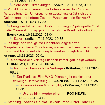
17.11.2023, 14:21
Sehr viele Erkrankungen
-
Socke
,
22.11.2023, 09:50
Vorbild Grossbritannien: Die Briten starten die Corona-
Aufarbeitung. Ein Untersuchungsausschuss gräbt sich durch
Dokumente und befragt Zeugen. Was macht die Schweiz?
-
Albrecht
,
15.11.2023, 17:33
Langsam tut sich was: Berliner Zeitung - „Spikeopathie“: Ist
die Corona-Impfung gefährlicher als die Krankheit selbst?
-
Ikonoklast
,
16.11.2023, 09:04
Dazu
-
aprilzi
,
17.11.2023, 20:55
Ich füge den von @Otto Lidenbrock angeführten
"Ungeheuerlichkeiten" noch eine, meines Erachtens die wichtigste,
hinzu, welche die Aufarbeitung besonders dringlich macht:
-
neptun
,
16.11.2023, 00:01
Überstaatliche Verträge können immer gekündigt werden.
-
FOX-NEWS
,
16.11.2023, 06:54
Nicht nur überstaatliche Verträge
-
D-Marker
,
17.11.2023,
08:52
Der Punkt ist: Eine WHO-Diktatur gibt es nicht, nur
freiwillige Unterwerfung.
-
FOX-NEWS
,
17.11.2023, 09:35
So wie es keine Mörder gibt,
-
D-Marker
,
17.11.2023,
13:00
Und da hinkt wieder einer ...
-
FOX-NEWS
,
18.11.2023, 13:16
Standing Ovations für Prof. Bakhdis Rede (unter Tränen) auf