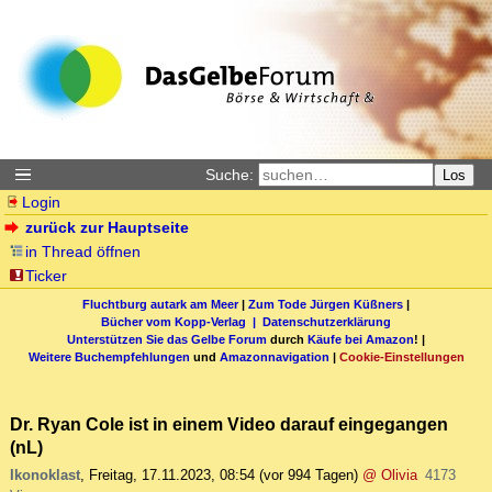
Suche:
Los
Login
zurück zur Hauptseite
in Thread öffnen
Ticker
Fluchtburg autark am Meer
|
Zum Tode Jürgen Küßners
|
Bücher vom Kopp-Verlag |
Datenschutzerklärung
Unterstützen Sie das Gelbe Forum
durch
Käufe bei Amazon
! |
Weitere Buchempfehlungen
und
Amazonnavigation
|
Cookie-Einstellungen
Dr. Ryan Cole ist in einem Video darauf eingegangen
(nL)
Ikonoklast
,
Freitag, 17.11.2023, 08:54
(vor 994 Tagen)
@ Olivia
4173