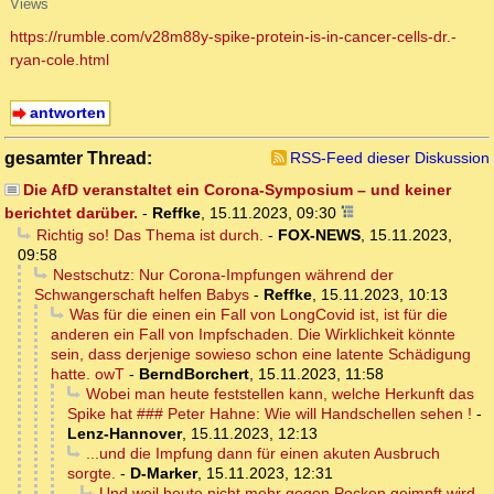
Views
https://rumble.com/v28m88y-spike-protein-is-in-cancer-cells-dr.-
ryan-cole.html
antworten
gesamter Thread:
RSS-Feed dieser Diskussion
Die AfD veranstaltet ein Corona-Symposium – und keiner
berichtet darüber.
-
Reffke
,
15.11.2023, 09:30
Richtig so! Das Thema ist durch.
-
FOX-NEWS
,
15.11.2023,
09:58
Nestschutz: Nur Corona-Impfungen während der
Schwangerschaft helfen Babys
-
Reffke
,
15.11.2023, 10:13
Was für die einen ein Fall von LongCovid ist, ist für die
anderen ein Fall von Impfschaden. Die Wirklichkeit könnte
sein, dass derjenige sowieso schon eine latente Schädigung
hatte. owT
-
BerndBorchert
,
15.11.2023, 11:58
Wobei man heute feststellen kann, welche Herkunft das
Spike hat ### Peter Hahne: Wie will Handschellen sehen !
-
Lenz-Hannover
,
15.11.2023, 12:13
...und die Impfung dann für einen akuten Ausbruch
sorgte.
-
D-Marker
,
15.11.2023, 12:31
Und weil heute nicht mehr gegen Pocken geimpft wird,