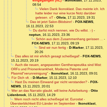
eingegangen (nL)
-
Ikonoklast
,
17.11.2023,
08:54
Vielen Dank Ikonoklast. Das meinte ich. Ich
hatte leider nur eine kurze Notz darüber
gelesen. oT
-
Olivia
,
17.11.2023, 19:31
Das ist jetzt Salon-Blödsinn!
-
FOX-NEWS
,
16.11.2023, 22:53
Du darfst mich nennen, wie Du willst. :-)
-
neptun
,
16.11.2023, 23:36
Schön aus dem Zusammenhang gerissen ...
-
FOX-NEWS
,
17.11.2023, 09:19
Sind wir nun fertig
-
D-Marker
,
17.11.2023,
20:26
Das alles ist mir ehrlich gesagt scheißegal!
-
FOX-NEWS
,
15.11.2023, 20:19
Auch die neuen, angepassten Gentherapeutika sind Mist:
ORFs und Prionenkrankheit, Moderna Patente und
Plasmid"verunreinigung"
-
Ikonoklast
,
16.11.2023, 09:01
Für Dich vlt.
-
D-Marker
,
15.11.2023, 12:10
Hast Du meinen Einwand gar nicht verstanden?
-
FOX-
NEWS
,
15.11.2023, 20:01
Wer an das Narrativ glaubt, will keine Aufarbeitung
-
Otto
Lidenbrock
,
15.11.2023, 14:29
Wem noch nicht alles scheißegal ist: Eurostat -
Übersterblichkeit EU-Länder im September
-
Ikonoklast
,