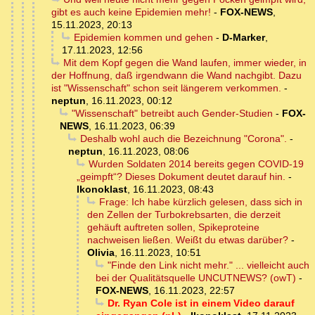
gibt es auch keine Epidemien mehr!
-
FOX-NEWS
,
15.11.2023, 20:13
Epidemien kommen und gehen
-
D-Marker
,
17.11.2023, 12:56
Mit dem Kopf gegen die Wand laufen, immer wieder, in
der Hoffnung, daß irgendwann die Wand nachgibt. Dazu
ist "Wissenschaft" schon seit längerem verkommen.
-
neptun
,
16.11.2023, 00:12
"Wissenschaft" betreibt auch Gender-Studien
-
FOX-
NEWS
,
16.11.2023, 06:39
Deshalb wohl auch die Bezeichnung "Corona".
-
neptun
,
16.11.2023, 08:06
Wurden Soldaten 2014 bereits gegen COVID-19
„geimpft“? Dieses Dokument deutet darauf hin.
-
Ikonoklast
,
16.11.2023, 08:43
Frage: Ich habe kürzlich gelesen, dass sich in
den Zellen der Turbokrebsarten, die derzeit
gehäuft auftreten sollen, Spikeproteine
nachweisen ließen. Weißt du etwas darüber?
-
Olivia
,
16.11.2023, 10:51
"Finde den Link nicht mehr." ... vielleicht auch
bei der Qualitätsquelle UNCUTNEWS? (owT)
-
FOX-NEWS
,
16.11.2023, 22:57
Dr. Ryan Cole ist in einem Video darauf