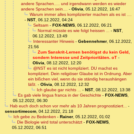
andere Sprachen..... und irgendwann werden es wieder
andere Sprachen sein....
-
Olivia
,
05.12.2022, 16:47
Warum immer alles komplizierter machen als es ist ....
-
NST
,
06.12.2022, 04:24
Seltsam
-
FOX-NEWS
,
06.12.2022, 06:21
Normal müsste es wie folgt heissen ...
-
NST
,
06.12.2022, 13:49
Interessanter Hinweis
-
Gebennehmer
,
06.12.2022,
21:56
Zum Sanskrit-Lernen benötigst du kein Geld,
sondern Interesse und Zeitprioritäten. oT
-
Olivia
,
08.12.2022, 12:20
@NST es ist nicht kompliziert. DU machst es
kompliziert. Dein religiöser Glaube ist in Ordnung. Aber
ein bißchen viel, wenn du sie ständig heraushängen
läßt.
-
Olivia
,
08.12.2022, 12:32
Ich glaube gar nichts ...
-
NST
,
08.12.2022, 13:38
Es gab viele lingua franca in der Geschichte
-
FOX-NEWS
,
05.12.2022, 06:30
Hab euch doch schon vor mehr als 10 Jahren prognostiziert...
-
sensortimecom
,
04.12.2022, 21:18
Ich gebe zu Bedenken
-
Rainer
,
05.12.2022, 01:02
Die Biologie wird total unterschätzt
-
FOX-NEWS
,
05.12.2022, 06:51