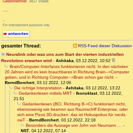
Gebennehmer
3417 Views
.....
--
For entertainment purposes only.
antworten
gesamter Thread:
RSS-Feed dieser Diskussion
Neuralink oder was uns zum Start der vierten industriellen
Revolution erwarten wird
-
Ashitaka
,
03.12.2022, 10:52
Brain/Computer-Interfaces funktionieren nicht. In den nächsten
20 Jahren wird es kein brauchbares in Richtung Brain-->Computer
geben, und in Richtung Computer-->Brain schon gar nicht.
-
BerndBorchert
,
03.12.2022, 12:06
Die richtige Interpretation
-
Ashitaka
,
03.12.2022, 13:22
Gedankenlesen mittels MRT
-
Ikonoklast
,
03.12.2022,
21:51
Gedankenlesen (BCI, Richtung B->C) funktioniert nicht,
ebensowenig wie beamen aus Raumschiff Enterprise, oder
sich eine Pizza 3D-drucken: das ist Hokuspokus für nerds.
owT
-
BerndBorchert
,
03.12.2022, 22:18
Besonders die Aussage von John von Neumann ....
-
NST
,
04.12.2022, 07:14