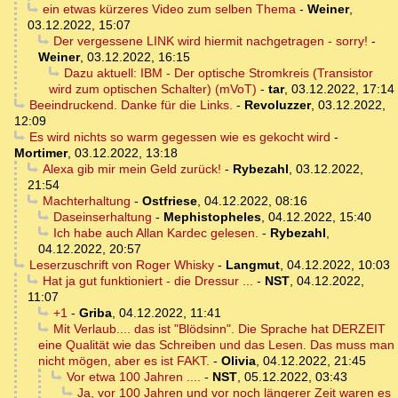
ein etwas kürzeres Video zum selben Thema
-
Weiner
,
03.12.2022, 15:07
Der vergessene LINK wird hiermit nachgetragen - sorry!
-
Weiner
,
03.12.2022, 16:15
Dazu aktuell: IBM - Der optische Stromkreis (Transistor
wird zum optischen Schalter) (mVoT)
-
tar
,
03.12.2022, 17:14
Beeindruckend. Danke für die Links.
-
Revoluzzer
,
03.12.2022,
12:09
Es wird nichts so warm gegessen wie es gekocht wird
-
Mortimer
,
03.12.2022, 13:18
Alexa gib mir mein Geld zurück!
-
Rybezahl
,
03.12.2022,
21:54
Machterhaltung
-
Ostfriese
,
04.12.2022, 08:16
Daseinserhaltung
-
Mephistopheles
,
04.12.2022, 15:40
Ich habe auch Allan Kardec gelesen.
-
Rybezahl
,
04.12.2022, 20:57
Leserzuschrift von Roger Whisky
-
Langmut
,
04.12.2022, 10:03
Hat ja gut funktioniert - die Dressur ...
-
NST
,
04.12.2022,
11:07
+1
-
Griba
,
04.12.2022, 11:41
Mit Verlaub.... das ist "Blödsinn". Die Sprache hat DERZEIT
eine Qualität wie das Schreiben und das Lesen. Das muss man
nicht mögen, aber es ist FAKT.
-
Olivia
,
04.12.2022, 21:45
Vor etwa 100 Jahren ....
-
NST
,
05.12.2022, 03:43
Ja, vor 100 Jahren und vor noch längerer Zeit waren es