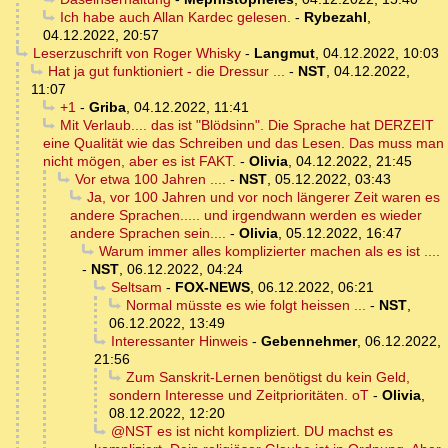
Ich habe auch Allan Kardec gelesen.
-
Rybezahl
,
04.12.2022, 20:57
Leserzuschrift von Roger Whisky
-
Langmut
,
04.12.2022, 10:03
Hat ja gut funktioniert - die Dressur ...
-
NST
,
04.12.2022,
11:07
+1
-
Griba
,
04.12.2022, 11:41
Mit Verlaub.... das ist "Blödsinn". Die Sprache hat DERZEIT
eine Qualität wie das Schreiben und das Lesen. Das muss man
nicht mögen, aber es ist FAKT.
-
Olivia
,
04.12.2022, 21:45
Vor etwa 100 Jahren ....
-
NST
,
05.12.2022, 03:43
Ja, vor 100 Jahren und vor noch längerer Zeit waren es
andere Sprachen..... und irgendwann werden es wieder
andere Sprachen sein....
-
Olivia
,
05.12.2022, 16:47
Warum immer alles komplizierter machen als es ist ....
-
NST
,
06.12.2022, 04:24
Seltsam
-
FOX-NEWS
,
06.12.2022, 06:21
Normal müsste es wie folgt heissen ...
-
NST
,
06.12.2022, 13:49
Interessanter Hinweis
-
Gebennehmer
,
06.12.2022,
21:56
Zum Sanskrit-Lernen benötigst du kein Geld,
sondern Interesse und Zeitprioritäten. oT
-
Olivia
,
08.12.2022, 12:20
@NST es ist nicht kompliziert. DU machst es