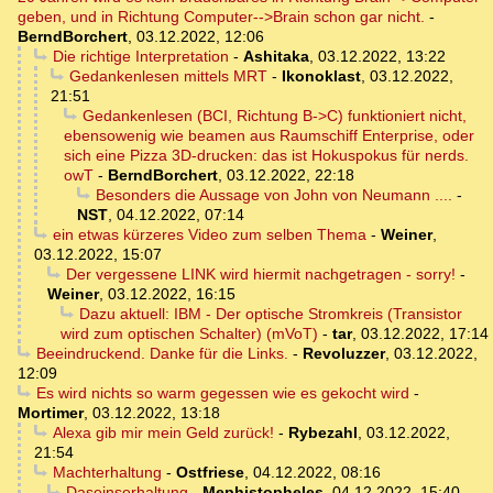
geben, und in Richtung Computer-->Brain schon gar nicht.
-
BerndBorchert
,
03.12.2022, 12:06
Die richtige Interpretation
-
Ashitaka
,
03.12.2022, 13:22
Gedankenlesen mittels MRT
-
Ikonoklast
,
03.12.2022,
21:51
Gedankenlesen (BCI, Richtung B->C) funktioniert nicht,
ebensowenig wie beamen aus Raumschiff Enterprise, oder
sich eine Pizza 3D-drucken: das ist Hokuspokus für nerds.
owT
-
BerndBorchert
,
03.12.2022, 22:18
Besonders die Aussage von John von Neumann ....
-
NST
,
04.12.2022, 07:14
ein etwas kürzeres Video zum selben Thema
-
Weiner
,
03.12.2022, 15:07
Der vergessene LINK wird hiermit nachgetragen - sorry!
-
Weiner
,
03.12.2022, 16:15
Dazu aktuell: IBM - Der optische Stromkreis (Transistor
wird zum optischen Schalter) (mVoT)
-
tar
,
03.12.2022, 17:14
Beeindruckend. Danke für die Links.
-
Revoluzzer
,
03.12.2022,
12:09
Es wird nichts so warm gegessen wie es gekocht wird
-
Mortimer
,
03.12.2022, 13:18
Alexa gib mir mein Geld zurück!
-
Rybezahl
,
03.12.2022,
21:54
Machterhaltung
-
Ostfriese
,
04.12.2022, 08:16
Daseinserhaltung
-
Mephistopheles
,
04.12.2022, 15:40