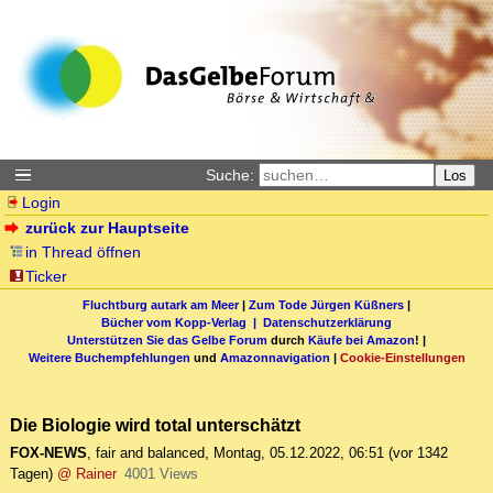
Suche:
Los
Login
zurück zur Hauptseite
in Thread öffnen
Ticker
Fluchtburg autark am Meer
|
Zum Tode Jürgen Küßners
|
Bücher vom Kopp-Verlag |
Datenschutzerklärung
Unterstützen Sie das Gelbe Forum
durch
Käufe bei Amazon
! |
Weitere Buchempfehlungen
und
Amazonnavigation
|
Cookie-Einstellungen
Die Biologie wird total unterschätzt
FOX-NEWS
,
fair and balanced
,
Montag, 05.12.2022, 06:51
(vor 1342
Tagen)
@ Rainer
4001 Views