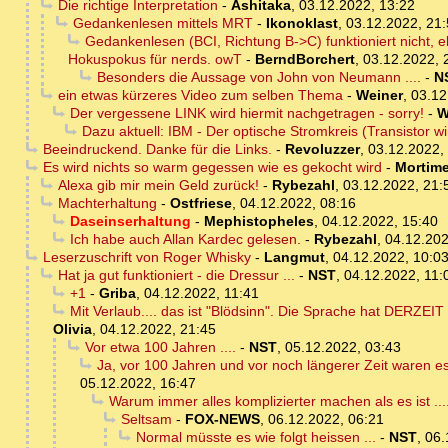
Die richtige Interpretation
-
Ashitaka
,
03.12.2022, 13:22
Gedankenlesen mittels MRT
-
Ikonoklast
,
03.12.2022, 21
Gedankenlesen (BCI, Richtung B->C) funktioniert nicht, 
Hokuspokus für nerds. owT
-
BerndBorchert
,
03.12.2022, 
Besonders die Aussage von John von Neumann ....
-
N
ein etwas kürzeres Video zum selben Thema
-
Weiner
,
03.12
Der vergessene LINK wird hiermit nachgetragen - sorry!
-
W
Dazu aktuell: IBM - Der optische Stromkreis (Transistor 
Beeindruckend. Danke für die Links.
-
Revoluzzer
,
03.12.2022,
Es wird nichts so warm gegessen wie es gekocht wird
-
Mortime
Alexa gib mir mein Geld zurück!
-
Rybezahl
,
03.12.2022, 21:
Machterhaltung
-
Ostfriese
,
04.12.2022, 08:16
Daseinserhaltung
-
Mephistopheles
,
04.12.2022, 15:40
Ich habe auch Allan Kardec gelesen.
-
Rybezahl
,
04.12.202
Leserzuschrift von Roger Whisky
-
Langmut
,
04.12.2022, 10:0
Hat ja gut funktioniert - die Dressur ...
-
NST
,
04.12.2022, 11:
+1
-
Griba
,
04.12.2022, 11:41
Mit Verlaub.... das ist "Blödsinn". Die Sprache hat DERZEI
Olivia
,
04.12.2022, 21:45
Vor etwa 100 Jahren ....
-
NST
,
05.12.2022, 03:43
Ja, vor 100 Jahren und vor noch längerer Zeit waren e
05.12.2022, 16:47
Warum immer alles komplizierter machen als es ist ...
Seltsam
-
FOX-NEWS
,
06.12.2022, 06:21
Normal müsste es wie folgt heissen ...
-
NST
,
06.