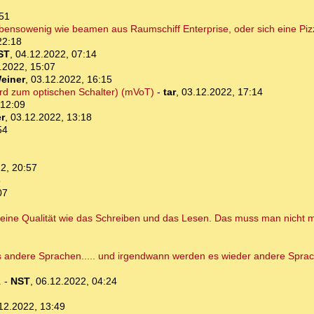
:51
ebensowenig wie beamen aus Raumschiff Enterprise, oder sich eine Piz
22:18
ST
,
04.12.2022, 07:14
.2022, 15:07
einer
,
03.12.2022, 16:15
wird zum optischen Schalter) (mVoT)
-
tar
,
03.12.2022, 17:14
 12:09
r
,
03.12.2022, 13:18
54
2, 20:57
3
07
T eine Qualität wie das Schreiben und das Lesen. Das muss man nicht 
s andere Sprachen..... und irgendwann werden es wieder andere Sprach
.
-
NST
,
06.12.2022, 04:24
12.2022, 13:49