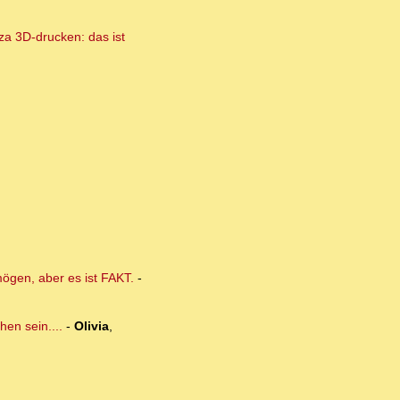
za 3D-drucken: das ist
mögen, aber es ist FAKT.
-
en sein....
-
Olivia
,