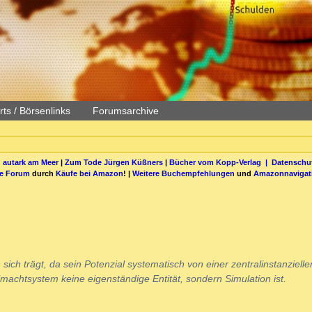
ts / Börsenlinks
Forumsarchive
 autark am Meer
|
Zum Tode Jürgen Küßners
|
Bücher vom Kopp-Verlag |
Datenschut
be Forum
durch
Käufe bei Amazon
! |
Weitere Buchempfehlungen
und
Amazonnavigat
sich trägt, da sein Potenzial systematisch von einer zentralinstanzielle
achtsystem keine eigenständige Entität, sondern Simulation ist.