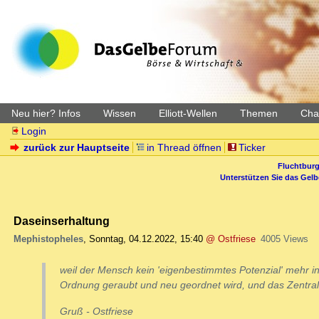
Neu hier? Infos
Wissen
Elliott-Wellen
Themen
Char
Login
zurück zur Hauptseite
in Thread öffnen
Ticker
Fluchtburg
Unterstützen Sie das Gel
Daseinserhaltung
Mephistopheles
,
Sonntag, 04.12.2022, 15:40
@ Ostfriese
4005 Views
weil der Mensch kein 'eigenbestimmtes Potenzial' mehr in 
Ordnung geraubt und neu geordnet wird, und das Zentralm
Gruß - Ostfriese