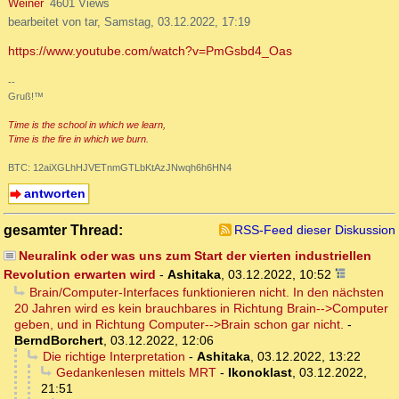
Weiner
4601 Views
bearbeitet von tar, Samstag, 03.12.2022, 17:19
https://www.youtube.com/watch?v=PmGsbd4_Oas
--
Gruß!™
Time is the school in which we learn,
Time is the fire in which we burn.
BTC: 12aiXGLhHJVETnmGTLbKtAzJNwqh6h6HN4
antworten
gesamter Thread:
RSS-Feed dieser Diskussion
Neuralink oder was uns zum Start der vierten industriellen
Revolution erwarten wird
-
Ashitaka
,
03.12.2022, 10:52
Brain/Computer-Interfaces funktionieren nicht. In den nächsten
20 Jahren wird es kein brauchbares in Richtung Brain-->Computer
geben, und in Richtung Computer-->Brain schon gar nicht.
-
BerndBorchert
,
03.12.2022, 12:06
Die richtige Interpretation
-
Ashitaka
,
03.12.2022, 13:22
Gedankenlesen mittels MRT
-
Ikonoklast
,
03.12.2022,
21:51