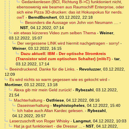
Gedankenlesen (BCI, Richtung B->C) funktioniert nicht,
ebensowenig wie beamen aus Raumschiff Enterprise, oder
sich eine Pizza 3D-drucken: das ist Hokuspokus für nerds.
owT
-
BerndBorchert
,
03.12.2022, 22:18
Besonders die Aussage von John von Neumann ....
-
NST
,
04.12.2022, 07:14
ein etwas kürzeres Video zum selben Thema
-
Weiner
,
03.12.2022, 15:07
Der vergessene LINK wird hiermit nachgetragen - sorry!
-
Weiner
,
03.12.2022, 16:15
Dazu aktuell: IBM - Der optische Stromkreis
(Transistor wird zum optischen Schalter) (mVoT)
-
tar
,
03.12.2022, 17:14
Beeindruckend. Danke für die Links.
-
Revoluzzer
,
03.12.2022,
12:09
Es wird nichts so warm gegessen wie es gekocht wird
-
Mortimer
,
03.12.2022, 13:18
Alexa gib mir mein Geld zurück!
-
Rybezahl
,
03.12.2022,
21:54
Machterhaltung
-
Ostfriese
,
04.12.2022, 08:16
Daseinserhaltung
-
Mephistopheles
,
04.12.2022, 15:40
Ich habe auch Allan Kardec gelesen.
-
Rybezahl
,
04.12.2022, 20:57
Leserzuschrift von Roger Whisky
-
Langmut
,
04.12.2022, 10:03
Hat ja gut funktioniert - die Dressur ...
-
NST
,
04.12.2022,