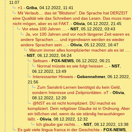
11:07
+1
-
Griba
,
04.12.2022, 11:41
Mit Verlaub.... das ist "Blödsinn". Die Sprache hat DERZEIT
eine Qualität wie das Schreiben und das Lesen. Das muss man
nicht mögen, aber es ist FAKT.
-
Olivia
,
04.12.2022, 21:45
Vor etwa 100 Jahren ....
-
NST
,
05.12.2022, 03:43
Ja, vor 100 Jahren und vor noch längerer Zeit waren es
andere Sprachen..... und irgendwann werden es wieder
andere Sprachen sein....
-
Olivia
,
05.12.2022, 16:47
Warum immer alles komplizierter machen als es ist ....
-
NST
,
06.12.2022, 04:24
Seltsam
-
FOX-NEWS
,
06.12.2022, 06:21
Normal müsste es wie folgt heissen ...
-
NST
,
06.12.2022, 13:49
Interessanter Hinweis
-
Gebennehmer
,
06.12.2022,
21:56
Zum Sanskrit-Lernen benötigst du kein Geld,
sondern Interesse und Zeitprioritäten. oT
-
Olivia
,
08.12.2022, 12:20
@NST es ist nicht kompliziert. DU machst es
kompliziert. Dein religiöser Glaube ist in Ordnung. Aber
ein bißchen viel, wenn du sie ständig heraushängen
läßt.
-
Olivia
,
08.12.2022, 12:32
Ich glaube gar nichts ...
-
NST
,
08.12.2022, 13:38
Es gab viele lingua franca in der Geschichte
-
FOX-NEWS
,