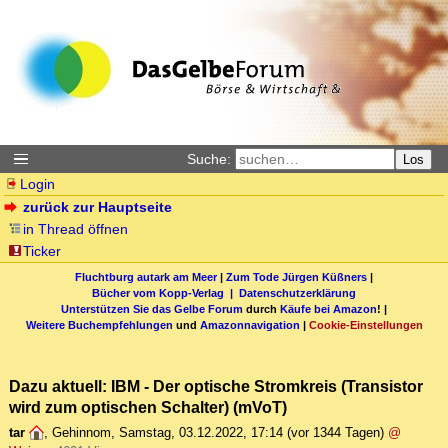
Suche:
Los
Login
zurück zur Hauptseite
in Thread öffnen
Ticker
Fluchtburg autark am Meer
|
Zum Tode Jürgen Küßners
|
Bücher vom Kopp-Verlag |
Datenschutzerklärung
Unterstützen Sie das Gelbe Forum
durch
Käufe bei Amazon
! |
Weitere Buchempfehlungen
und
Amazonnavigation
|
Cookie-Einstellungen
Dazu aktuell: IBM - Der optische Stromkreis (Transistor
wird zum optischen Schalter) (mVoT)
tar
,
Gehinnom
,
Samstag, 03.12.2022, 17:14
(vor 1344 Tagen)
@