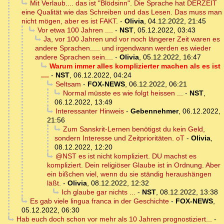
Mit Verlaub.... das ist "Blödsinn". Die Sprache hat DERZEIT
eine Qualität wie das Schreiben und das Lesen. Das muss man
nicht mögen, aber es ist FAKT.
-
Olivia
,
04.12.2022, 21:45
Vor etwa 100 Jahren ....
-
NST
,
05.12.2022, 03:43
Ja, vor 100 Jahren und vor noch längerer Zeit waren es
andere Sprachen..... und irgendwann werden es wieder
andere Sprachen sein....
-
Olivia
,
05.12.2022, 16:47
Warum immer alles komplizierter machen als es ist
....
-
NST
,
06.12.2022, 04:24
Seltsam
-
FOX-NEWS
,
06.12.2022, 06:21
Normal müsste es wie folgt heissen ...
-
NST
,
06.12.2022, 13:49
Interessanter Hinweis
-
Gebennehmer
,
06.12.2022,
21:56
Zum Sanskrit-Lernen benötigst du kein Geld,
sondern Interesse und Zeitprioritäten. oT
-
Olivia
,
08.12.2022, 12:20
@NST es ist nicht kompliziert. DU machst es
kompliziert. Dein religiöser Glaube ist in Ordnung. Aber
ein bißchen viel, wenn du sie ständig heraushängen
läßt.
-
Olivia
,
08.12.2022, 12:32
Ich glaube gar nichts ...
-
NST
,
08.12.2022, 13:38
Es gab viele lingua franca in der Geschichte
-
FOX-NEWS
,
05.12.2022, 06:30
Hab euch doch schon vor mehr als 10 Jahren prognostiziert...
-