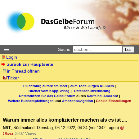
Suche:
Los
Login
zurück zur Hauptseite
in Thread öffnen
Ticker
Fluchtburg autark am Meer
|
Zum Tode Jürgen Küßners
|
Bücher vom Kopp-Verlag |
Datenschutzerklärung
Unterstützen Sie das Gelbe Forum
durch
Käufe bei Amazon
! |
Weitere Buchempfehlungen
und
Amazonnavigation
|
Cookie-Einstellungen
Warum immer alles komplizierter machen als es ist ....
NST
,
Südthailand
,
Dienstag, 06.12.2022, 04:24
(vor 1342 Tagen)
@
Olivia
3807 Views