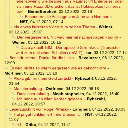
ebensowenig wie beamen aus Raumschiff Enterprise, oder
sich eine Pizza 3D-drucken: das ist Hokuspokus für nerds.
owT
-
BerndBorchert
,
03.12.2022, 22:18
Besonders die Aussage von John von Neumann ....
-
NST
,
04.12.2022, 07:14
ein etwas kürzeres Video zum selben Thema
-
Weiner
,
03.12.2022, 15:07
Der vergessene LINK wird hiermit nachgetragen - sorry!
-
Weiner
,
03.12.2022, 16:15
Dazu aktuell: IBM - Der optische Stromkreis (Transistor
wird zum optischen Schalter) (mVoT)
-
tar
,
03.12.2022, 17:14
Beeindruckend. Danke für die Links.
-
Revoluzzer
,
03.12.2022,
12:09
Es wird nichts so warm gegessen wie es gekocht wird
-
Mortimer
,
03.12.2022, 13:18
Alexa gib mir mein Geld zurück!
-
Rybezahl
,
03.12.2022,
21:54
Machterhaltung
-
Ostfriese
,
04.12.2022, 08:16
Daseinserhaltung
-
Mephistopheles
,
04.12.2022, 15:40
Ich habe auch Allan Kardec gelesen.
-
Rybezahl
,
04.12.2022, 20:57
Leserzuschrift von Roger Whisky
-
Langmut
,
04.12.2022, 10:03
Hat ja gut funktioniert - die Dressur ...
-
NST
,
04.12.2022,
11:07
+1
-
Griba
,
04.12.2022, 11:41