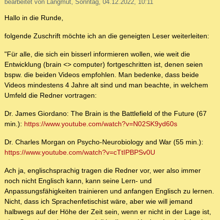
bearbeitet von Langmut, Sonntag, 04.12.2022, 10:11
Hallo in die Runde,
folgende Zuschrift möchte ich an die geneigten Leser weiterleiten:
"Für alle, die sich ein bisserl informieren wollen, wie weit die
Entwicklung (brain <> computer) fortgeschritten ist, denen seien
bspw. die beiden Videos empfohlen. Man bedenke, dass beide
Videos mindestens 4 Jahre alt sind und man beachte, in welchem
Umfeld die Redner vortragen:
Dr. James Giordano: The Brain is the Battlefield of the Future (67
min.):
https://www.youtube.com/watch?v=N02SK9yd60s
Dr. Charles Morgan on Psycho-Neurobiology and War (55 min.):
https://www.youtube.com/watch?v=cTtIPBPSv0U
Ach ja, englischsprachig tragen die Redner vor, wer also immer
noch nicht Englisch kann, kann seine Lern- und
Anpassungsfähigkeiten trainieren und anfangen Englisch zu lernen.
Nicht, dass ich Sprachenfetischist wäre, aber wie will jemand
halbwegs auf der Höhe der Zeit sein, wenn er nicht in der Lage ist,