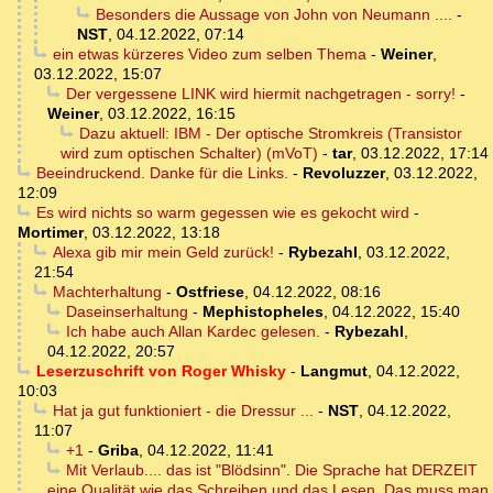
Besonders die Aussage von John von Neumann ....
-
NST
,
04.12.2022, 07:14
ein etwas kürzeres Video zum selben Thema
-
Weiner
,
03.12.2022, 15:07
Der vergessene LINK wird hiermit nachgetragen - sorry!
-
Weiner
,
03.12.2022, 16:15
Dazu aktuell: IBM - Der optische Stromkreis (Transistor
wird zum optischen Schalter) (mVoT)
-
tar
,
03.12.2022, 17:14
Beeindruckend. Danke für die Links.
-
Revoluzzer
,
03.12.2022,
12:09
Es wird nichts so warm gegessen wie es gekocht wird
-
Mortimer
,
03.12.2022, 13:18
Alexa gib mir mein Geld zurück!
-
Rybezahl
,
03.12.2022,
21:54
Machterhaltung
-
Ostfriese
,
04.12.2022, 08:16
Daseinserhaltung
-
Mephistopheles
,
04.12.2022, 15:40
Ich habe auch Allan Kardec gelesen.
-
Rybezahl
,
04.12.2022, 20:57
Leserzuschrift von Roger Whisky
-
Langmut
,
04.12.2022,
10:03
Hat ja gut funktioniert - die Dressur ...
-
NST
,
04.12.2022,
11:07
+1
-
Griba
,
04.12.2022, 11:41
Mit Verlaub.... das ist "Blödsinn". Die Sprache hat DERZEIT
eine Qualität wie das Schreiben und das Lesen. Das muss man