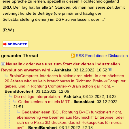
eine Sprache zu lernen, speziell in diesem Hochtechnologieland
BRD. Der Tag hat für alle 24 Stunden, ob man nun seine Zeit damit
verbringt hunderte Beiträge (die primär und häufig der
Selbstdarstellung dienen) im DGF zu verfassen, oder ..."
(R.W.)
antworten
gesamter Thread:
RSS-Feed dieser Diskussion
Neuralink oder was uns zum Start der vierten industriellen
Revolution erwarten wird
-
Ashitaka
,
03.12.2022, 10:52
Brain/Computer-Interfaces funktionieren nicht. In den nächsten
20 Jahren wird es kein brauchbares in Richtung Brain-->Computer
geben, und in Richtung Computer-->Brain schon gar nicht.
-
BerndBorchert
,
03.12.2022, 12:06
Die richtige Interpretation
-
Ashitaka
,
03.12.2022, 13:22
Gedankenlesen mittels MRT
-
Ikonoklast
,
03.12.2022,
21:51
Gedankenlesen (BCI, Richtung B->C) funktioniert nicht,
ebensowenig wie beamen aus Raumschiff Enterprise, oder
sich eine Pizza 3D-drucken: das ist Hokuspokus für nerds.
owT
-
BerndBorchert
,
03.12.2022, 22:18