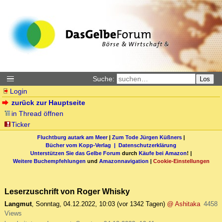
Suche:
Los
Login
zurück zur Hauptseite
in Thread öffnen
Ticker
Fluchtburg autark am Meer
|
Zum Tode Jürgen Küßners
|
Bücher vom Kopp-Verlag |
Datenschutzerklärung
Unterstützen Sie das Gelbe Forum
durch
Käufe bei Amazon
! |
Weitere Buchempfehlungen
und
Amazonnavigation
|
Cookie-Einstellungen
Leserzuschrift von Roger Whisky
Langmut
,
Sonntag, 04.12.2022, 10:03
(vor 1342 Tagen)
@ Ashitaka
4458
Views