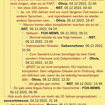
nicht mögen, aber es ist FAKT.
-
Olivia
,
04.12.2022, 21:45
Vor etwa 100 Jahren ....
-
NST
,
05.12.2022, 03:43
Ja, vor 100 Jahren und vor noch längerer Zeit waren es
andere Sprachen..... und irgendwann werden es wieder
andere Sprachen sein....
-
Olivia
,
05.12.2022, 16:47
Warum immer alles komplizierter machen als es ist ....
-
NST
,
06.12.2022, 04:24
Seltsam
-
FOX-NEWS
,
06.12.2022, 06:21
Normal müsste es wie folgt heissen ...
-
NST
,
06.12.2022, 13:49
Interessanter Hinweis
-
Gebennehmer
,
06.12.2022,
21:56
Zum Sanskrit-Lernen benötigst du kein Geld,
sondern Interesse und Zeitprioritäten. oT
-
Olivia
,
08.12.2022, 12:20
@NST es ist nicht kompliziert. DU machst es
kompliziert. Dein religiöser Glaube ist in Ordnung. Aber
ein bißchen viel, wenn du sie ständig heraushängen
läßt.
-
Olivia
,
08.12.2022, 12:32
Ich glaube gar nichts ...
-
NST
,
08.12.2022, 13:38
Es gab viele lingua franca in der Geschichte
-
FOX-NEWS
,
05.12.2022, 06:30
Hab euch doch schon vor mehr als 10 Jahren prognostiziert...
-
sensortimecom
,
04.12.2022, 21:18
Ich gebe zu Bedenken
-
Rainer
,
05.12.2022, 01:02