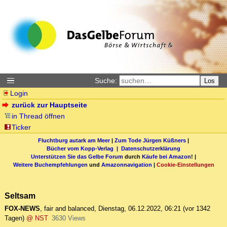
Suche:
Los
Login
zurück zur Hauptseite
in Thread öffnen
Ticker
Fluchtburg autark am Meer
|
Zum Tode Jürgen Küßners
|
Bücher vom Kopp-Verlag |
Datenschutzerklärung
Unterstützen Sie das Gelbe Forum
durch
Käufe bei Amazon
! |
Weitere Buchempfehlungen
und
Amazonnavigation
|
Cookie-Einstellungen
Seltsam
FOX-NEWS
,
fair and balanced
,
Dienstag, 06.12.2022, 06:21
(vor 1342
Tagen)
@ NST
3630 Views