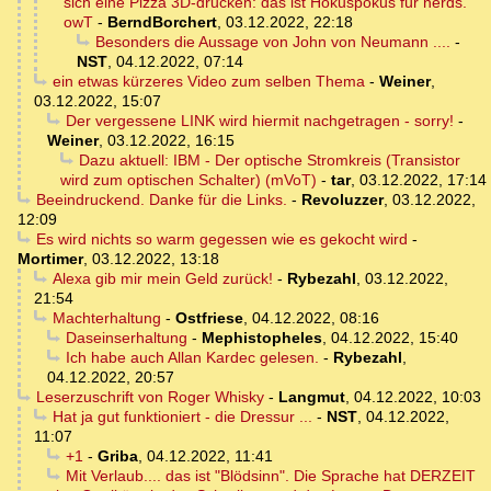
sich eine Pizza 3D-drucken: das ist Hokuspokus für nerds.
owT
-
BerndBorchert
,
03.12.2022, 22:18
Besonders die Aussage von John von Neumann ....
-
NST
,
04.12.2022, 07:14
ein etwas kürzeres Video zum selben Thema
-
Weiner
,
03.12.2022, 15:07
Der vergessene LINK wird hiermit nachgetragen - sorry!
-
Weiner
,
03.12.2022, 16:15
Dazu aktuell: IBM - Der optische Stromkreis (Transistor
wird zum optischen Schalter) (mVoT)
-
tar
,
03.12.2022, 17:14
Beeindruckend. Danke für die Links.
-
Revoluzzer
,
03.12.2022,
12:09
Es wird nichts so warm gegessen wie es gekocht wird
-
Mortimer
,
03.12.2022, 13:18
Alexa gib mir mein Geld zurück!
-
Rybezahl
,
03.12.2022,
21:54
Machterhaltung
-
Ostfriese
,
04.12.2022, 08:16
Daseinserhaltung
-
Mephistopheles
,
04.12.2022, 15:40
Ich habe auch Allan Kardec gelesen.
-
Rybezahl
,
04.12.2022, 20:57
Leserzuschrift von Roger Whisky
-
Langmut
,
04.12.2022, 10:03
Hat ja gut funktioniert - die Dressur ...
-
NST
,
04.12.2022,
11:07
+1
-
Griba
,
04.12.2022, 11:41
Mit Verlaub.... das ist "Blödsinn". Die Sprache hat DERZEIT