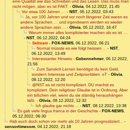
eine Qualität wie das Schreiben und das Lesen. Das muss man
nicht mögen, aber es ist FAKT.
-
Olivia
,
04.12.2022, 21:45
Vor etwa 100 Jahren ....
-
NST
,
05.12.2022, 03:43
Ja, vor 100 Jahren und vor noch längerer Zeit waren es
andere Sprachen..... und irgendwann werden es wieder
andere Sprachen sein....
-
Olivia
,
05.12.2022, 16:47
Warum immer alles komplizierter machen als es ist ....
-
NST
,
06.12.2022, 04:24
Seltsam
-
FOX-NEWS
,
06.12.2022, 06:21
Normal müsste es wie folgt heissen ...
-
NST
,
06.12.2022, 13:49
Interessanter Hinweis
-
Gebennehmer
,
06.12.2022,
21:56
Zum Sanskrit-Lernen benötigst du kein Geld,
sondern Interesse und Zeitprioritäten. oT
-
Olivia
,
08.12.2022, 12:20
@NST es ist nicht kompliziert. DU machst es
kompliziert. Dein religiöser Glaube ist in Ordnung. Aber
ein bißchen viel, wenn du sie ständig heraushängen
läßt.
-
Olivia
,
08.12.2022, 12:32
Ich glaube gar nichts ...
-
NST
,
08.12.2022, 13:38
Es gab viele lingua franca in der Geschichte
-
FOX-NEWS
,
05.12.2022, 06:30
Hab euch doch schon vor mehr als 10 Jahren prognostiziert...
-
sensortimecom
,
04.12.2022, 21:18