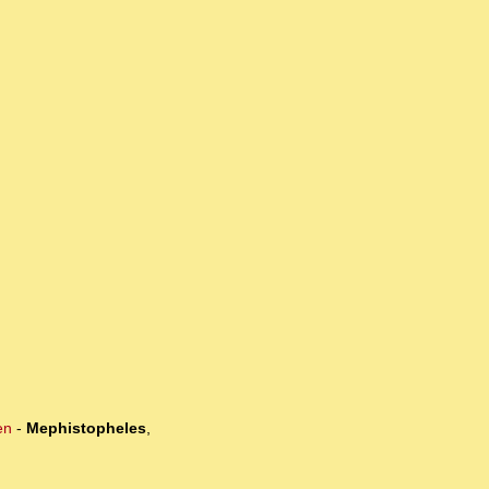
en
-
Mephistopheles
,