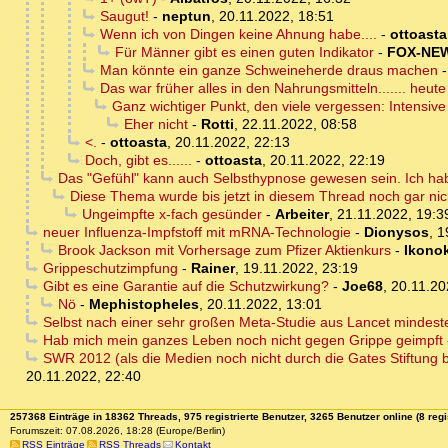
Saugut!
-
neptun
,
20.11.2022, 18:51
Wenn ich von Dingen keine Ahnung habe....
-
ottoasta
Für Männer gibt es einen guten Indikator
-
FOX-NE
Man könnte ein ganze Schweineherde draus machen
Das war früher alles in den Nahrungsmitteln....... heute 
Ganz wichtiger Punkt, den viele vergessen: Intensive
Eher nicht
-
Rotti
,
22.11.2022, 08:58
<.
-
ottoasta
,
20.11.2022, 22:13
Doch, gibt es......
-
ottoasta
,
20.11.2022, 22:19
Das "Gefühl" kann auch Selbsthypnose gewesen sein. Ich ha
Diese Thema wurde bis jetzt in diesem Thread noch gar ni
Ungeimpfte x-fach gesünder
-
Arbeiter
,
21.11.2022, 19:3
neuer Influenza-Impfstoff mit mRNA-Technologie
-
Dionysos
,
1
Brook Jackson mit Vorhersage zum Pfizer Aktienkurs
-
Ikonok
Grippeschutzimpfung
-
Rainer
,
19.11.2022, 23:19
Gibt es eine Garantie auf die Schutzwirkung?
-
Joe68
,
20.11.20
Nö
-
Mephistopheles
,
20.11.2022, 13:01
Selbst nach einer sehr großen Meta-Studie aus Lancet mindes
Hab mich mein ganzes Leben noch nicht gegen Grippe geimpft
SWR 2012 (als die Medien noch nicht durch die Gates Stiftung
20.11.2022, 22:40
257368 Einträge in 18362 Threads, 975 registrierte Benutzer, 3265 Benutzer online (8 regi
Forumszeit: 07.08.2026, 18:28 (Europe/Berlin)
RSS Einträge
RSS Threads
Kontakt