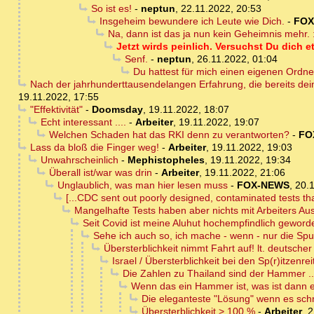
So ist es!
-
neptun
,
22.11.2022, 20:53
Insgeheim bewundere ich Leute wie Dich.
-
FOX
Na, dann ist das ja nun kein Geheimnis mehr. :
Jetzt wirds peinlich. Versuchst Du dich e
Senf.
-
neptun
,
26.11.2022, 01:04
Du hattest für mich einen eigenen Ordne
Nach der jahrhunderttausendelangen Erfahrung, die bereits dei
19.11.2022, 17:55
"Effektivität"
-
Doomsday
,
19.11.2022, 18:07
Echt interessant ....
-
Arbeiter
,
19.11.2022, 19:07
Welchen Schaden hat das RKI denn zu verantworten?
-
FO
Lass da bloß die Finger weg!
-
Arbeiter
,
19.11.2022, 19:03
Unwahrscheinlich
-
Mephistopheles
,
19.11.2022, 19:34
Überall ist/war was drin
-
Arbeiter
,
19.11.2022, 21:06
Unglaublich, was man hier lesen muss
-
FOX-NEWS
,
20.1
[...CDC sent out poorly designed, contaminated tests tha
Mangelhafte Tests haben aber nichts mit Arbeiters Au
Seit Covid ist meine Aluhut hochempfindlich geword
Sehe ich auch so, ich mache - wenn - nur die Spu
Übersterblichkeit nimmt Fahrt auf! lt. deutscher S
Israel / Übersterblichkeit bei den Sp(r)itzenrei
Die Zahlen zu Thailand sind der Hammer ..
Wenn das ein Hammer ist, was ist dann e
Die eleganteste "Lösung" wenn es schne
Übersterblichkeit > 100 %
-
Arbeiter
,
2