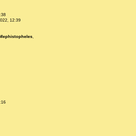
:38
2022, 12:39
Mephistopheles
,
:16