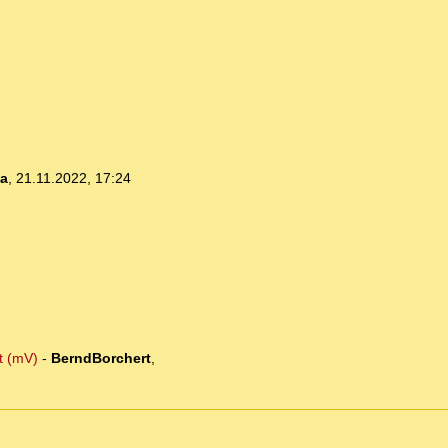
ia
,
21.11.2022, 17:24
t (mV)
-
BerndBorchert
,