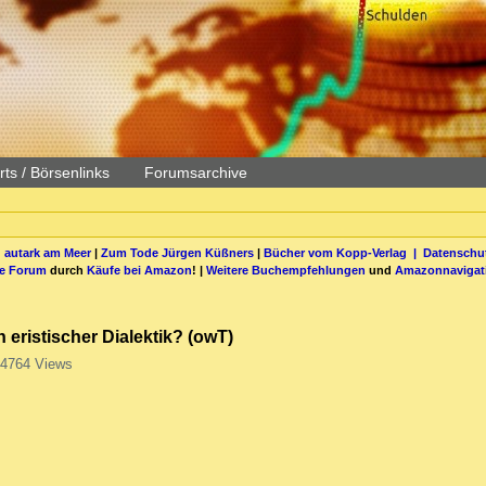
ts / Börsenlinks
Forumsarchive
 autark am Meer
|
Zum Tode Jürgen Küßners
|
Bücher vom Kopp-Verlag |
Datenschut
be Forum
durch
Käufe bei Amazon
! |
Weitere Buchempfehlungen
und
Amazonnavigat
 eristischer Dialektik? (owT)
4764 Views