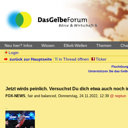
Neu hier? Infos
Wissen
Elliott-Wellen
Themen
Char
Login
zurück zur Hauptseite
in Thread öffnen
Ticker
Fluchtburg
Unterstützen Sie das Gel
Jetzt wirds peinlich. Versuchst Du dich etwa auch noch in
FOX-NEWS
,
fair and balanced
,
Donnerstag, 24.11.2022, 12:39
@ neptun
--