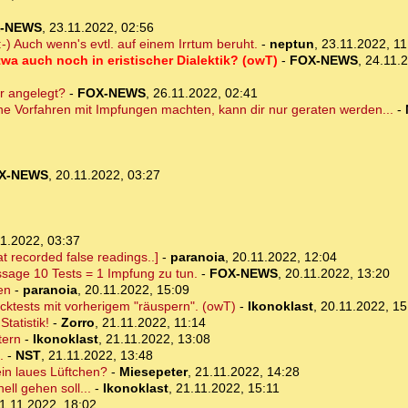
-NEWS
,
23.11.2022, 02:56
-) Auch wenn's evtl. auf einem Irrtum beruht.
-
neptun
,
23.11.2022, 11
twa auch noch in eristischer Dialektik? (owT)
-
FOX-NEWS
,
24.11.
r angelegt?
-
FOX-NEWS
,
26.11.2022, 02:41
ne Vorfahren mit Impfungen machten, kann dir nur geraten werden...
-
X-NEWS
,
20.11.2022, 03:27
1.2022, 03:37
t recorded false readings..]
-
paranoia
,
20.11.2022, 12:04
ssage 10 Tests = 1 Impfung zu tun.
-
FOX-NEWS
,
20.11.2022, 13:20
en
-
paranoia
,
20.11.2022, 15:09
cktests mit vorherigem "räuspern". (owT)
-
Ikonoklast
,
20.11.2022, 15
tatistik!
-
Zorro
,
21.11.2022, 11:14
tern
-
Ikonoklast
,
21.11.2022, 13:08
.
-
NST
,
21.11.2022, 13:48
in laues Lüftchen?
-
Miesepeter
,
21.11.2022, 14:28
ll gehen soll...
-
Ikonoklast
,
21.11.2022, 15:11
1.11.2022, 18:02