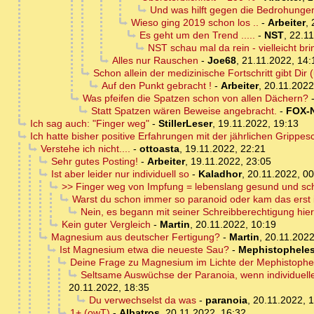
Und was hilft gegen die Bedrohunge
Wieso ging 2019 schon los ..
-
Arbeiter
,
Es geht um den Trend .....
-
NST
,
22.11
NST schau mal da rein - vielleicht brin
Alles nur Rauschen
-
Joe68
,
21.11.2022, 14:
Schon allein der medizinische Fortschritt gibt Dir 
Auf den Punkt gebracht !
-
Arbeiter
,
20.11.2022
Was pfeifen die Spatzen schon von allen Dächern?
Statt Spatzen wären Beweise angebracht.
-
FOX-
Ich sag auch: "Finger weg"
-
StillerLeser
,
19.11.2022, 19:13
Ich hatte bisher positive Erfahrungen mit der jährlichen Grippe
Verstehe ich nicht....
-
ottoasta
,
19.11.2022, 22:21
Sehr gutes Posting!
-
Arbeiter
,
19.11.2022, 23:05
Ist aber leider nur individuell so
-
Kaladhor
,
20.11.2022, 00
>> Finger weg von Impfung = lebenslang gesund und sc
Warst du schon immer so paranoid oder kam das erst 
Nein, es begann mit seiner Schreibberechtigung hier
Kein guter Vergleich
-
Martin
,
20.11.2022, 10:19
Magnesium aus deutscher Fertigung?
-
Martin
,
20.11.2022
Ist Magnesium etwa die neueste Sau?
-
Mephistophele
Deine Frage zu Magnesium im Lichte der Mephistophe
Seltsame Auswüchse der Paranoia, wenn individuel
20.11.2022, 18:35
Du verwechselst da was
-
paranoia
,
20.11.2022, 
1+ (owT)
-
Albatros
,
20.11.2022, 16:32