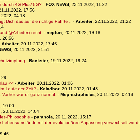
n durch 4G Plus/ 5G?
-
FOX-NEWS
,
23.11.2022, 11:22
21.11.2022, 17:56
.2022, 04:18
gt Dich das auf die richtige Fährte ..
-
Arbeiter
,
22.11.2022, 21:22
14
(und @Arbeiter) recht.
-
neptun
,
20.11.2022, 19:18
, 20:56
-
Arbeiter
,
20.11.2022, 17:46
NEWS
,
20.11.2022, 21:51
schutzimpfung
-
Bankster
,
19.11.2022, 19:24
:29
hlau <<
-
Arbeiter
,
20.11.2022, 01:06
im Laufe der Zeit?
-
Kaladhor
,
20.11.2022, 01:43
. Vorher war er ganz normal.
-
Mephistopheles
,
20.11.2022, 02:18
, 10:00
s
,
20.11.2022, 14:04
les-Philosophie
-
paranoia
,
20.11.2022, 15:17
le Lebensumstände mit der evolutionären Anpassung verwechselt werd
19:46