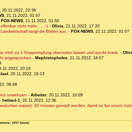
,
20.11.2022, 22:38
WS
,
21.11.2022, 01:57
-
FOX-NEWS
,
21.11.2022, 01:50
offenbar nicht mehr..... :-)
-
Olivia
,
21.11.2022, 17:33
 Landwirtschaft laugt die Böden aus.
-
FOX-NEWS
,
22.11.2022, 01:07
be mich zu 1 Grippeimpfung überreden lassen und wurde krank.
-
Oliv
cht angesprochen
-
Mephistopheles
,
21.11.2022, 18:57
9
9.11.2022, 20:19
last
,
20.11.2022, 15:13
22, 08:48
tens unwirksam
-
Arbeiter
,
20.11.2022, 10:09
-
helmut-1
,
20.11.2022, 12:36
 bestochen waren): 50 müssen geimpft werden, damit es bei einem nütz
strierte, 3257 Gäste)