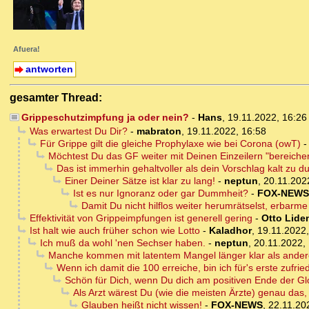
Afuera!
antworten
gesamter Thread:
Grippeschutzimpfung ja oder nein?
-
Hans
,
19.11.2022, 16:2
Was erwartest Du Dir?
-
mabraton
,
19.11.2022, 16:58
Für Grippe gilt die gleiche Prophylaxe wie bei Corona (owT)
Möchtest Du das GF weiter mit Deinen Einzeilern "bereiche
Das ist immerhin gehaltvoller als dein Vorschlag kalt zu d
Einer Deiner Sätze ist klar zu lang!
-
neptun
,
20.11.202
Ist es nur Ignoranz oder gar Dummheit?
-
FOX-NEWS
Damit Du nicht hilflos weiter herumrätselst, erbarme
Effektivität von Grippeimpfungen ist generell gering
-
Otto Lide
Ist halt wie auch früher schon wie Lotto
-
Kaladhor
,
19.11.2022,
Ich muß da wohl 'nen Sechser haben.
-
neptun
,
20.11.2022,
Manche kommen mit latentem Mangel länger klar als ander
Wenn ich damit die 100 erreiche, bin ich für's erste zufried
Schön für Dich, wenn Du dich am positiven Ende der Gl
Als Arzt wärest Du (wie die meisten Ärzte) genau das, 
Glauben heißt nicht wissen!
-
FOX-NEWS
,
22.11.20