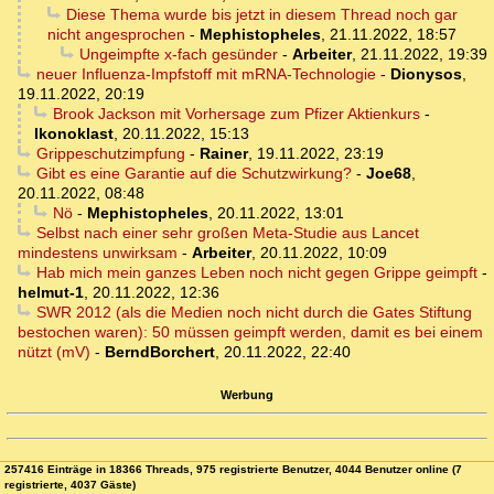
Diese Thema wurde bis jetzt in diesem Thread noch gar
nicht angesprochen
-
Mephistopheles
,
21.11.2022, 18:57
Ungeimpfte x-fach gesünder
-
Arbeiter
,
21.11.2022, 19:39
neuer Influenza-Impfstoff mit mRNA-Technologie
-
Dionysos
,
19.11.2022, 20:19
Brook Jackson mit Vorhersage zum Pfizer Aktienkurs
-
Ikonoklast
,
20.11.2022, 15:13
Grippeschutzimpfung
-
Rainer
,
19.11.2022, 23:19
Gibt es eine Garantie auf die Schutzwirkung?
-
Joe68
,
20.11.2022, 08:48
Nö
-
Mephistopheles
,
20.11.2022, 13:01
Selbst nach einer sehr großen Meta-Studie aus Lancet
mindestens unwirksam
-
Arbeiter
,
20.11.2022, 10:09
Hab mich mein ganzes Leben noch nicht gegen Grippe geimpft
-
helmut-1
,
20.11.2022, 12:36
SWR 2012 (als die Medien noch nicht durch die Gates Stiftung
bestochen waren): 50 müssen geimpft werden, damit es bei einem
nützt (mV)
-
BerndBorchert
,
20.11.2022, 22:40
Werbung
257416 Einträge in 18366 Threads, 975 registrierte Benutzer, 4044 Benutzer online (7
registrierte, 4037 Gäste)