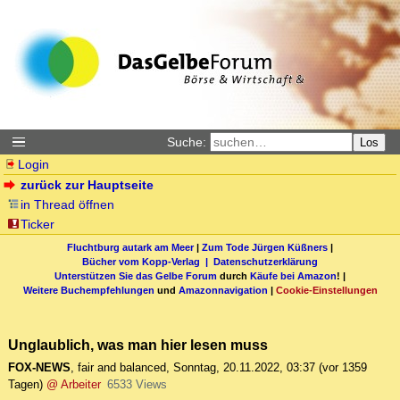
Suche:
Los
Login
zurück zur Hauptseite
in Thread öffnen
Ticker
Fluchtburg autark am Meer
|
Zum Tode Jürgen Küßners
|
Bücher vom Kopp-Verlag |
Datenschutzerklärung
Unterstützen Sie das Gelbe Forum
durch
Käufe bei Amazon
! |
Weitere Buchempfehlungen
und
Amazonnavigation
|
Cookie-Einstellungen
Unglaublich, was man hier lesen muss
FOX-NEWS
,
fair and balanced
,
Sonntag, 20.11.2022, 03:37
(vor 1359
Tagen)
@ Arbeiter
6533 Views