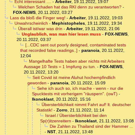
Echt interessant ....
-
Arbeiter
,
19.11.2022, 19:07
Welchen Schaden hat das RKI denn zu verantworten?
-
FOX-NEWS
,
20.11.2022, 03:27
Lass da bloß die Finger weg!
-
Arbeiter
,
19.11.2022, 19:03
Unwahrscheinlich
-
Mephistopheles
,
19.11.2022, 19:34
Überall ist/war was drin
-
Arbeiter
,
19.11.2022, 21:06
Unglaublich, was man hier lesen muss
-
FOX-NEWS
,
20.11.2022, 03:37
[...CDC sent out poorly designed, contaminated tests
that recorded false readings..]
-
paranoia
,
20.11.2022,
12:04
Mangelhafte Tests haben aber nichts mit Arbeiters
Aussage 10 Tests = 1 Impfung zu tun.
-
FOX-NEWS
,
20.11.2022, 13:20
Seit Covid ist meine Aluhut hochempfindlich
geworden
-
paranoia
,
20.11.2022, 15:09
Sehe ich auch so, ich mache - wenn - nur die
Spucktests mit vorherigem "räuspern". (owT)
-
Ikonoklast
,
20.11.2022, 15:16
Übersterblichkeit nimmt Fahrt auf! lt. deutscher
Statistik!
-
Zorro
,
21.11.2022, 11:14
Israel / Übersterblichkeit bei den
Sp(r)itzenreitern
-
Ikonoklast
,
21.11.2022, 13:08
Die Zahlen zu Thailand sind der Hammer ...
-
NST
,
21.11.2022, 13:48