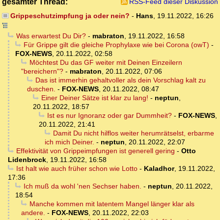
gesamter Thread:
RSS-Feed dieser Diskussion
Grippeschutzimpfung ja oder nein?
-
Hans
,
19.11.2022, 16:26
Was erwartest Du Dir?
-
mabraton
,
19.11.2022, 16:58
Für Grippe gilt die gleiche Prophylaxe wie bei Corona (owT)
-
FOX-NEWS
,
20.11.2022, 02:58
Möchtest Du das GF weiter mit Deinen Einzeilern
"bereichern"?
-
mabraton
,
20.11.2022, 07:06
Das ist immerhin gehaltvoller als dein Vorschlag kalt zu
duschen.
-
FOX-NEWS
,
20.11.2022, 08:47
Einer Deiner Sätze ist klar zu lang!
-
neptun
,
20.11.2022, 18:57
Ist es nur Ignoranz oder gar Dummheit?
-
FOX-NEWS
,
20.11.2022, 21:41
Damit Du nicht hilflos weiter herumrätselst, erbarme
ich mich Deiner.
-
neptun
,
20.11.2022, 22:07
Effektivität von Grippeimpfungen ist generell gering
-
Otto
Lidenbrock
,
19.11.2022, 16:58
Ist halt wie auch früher schon wie Lotto
-
Kaladhor
,
19.11.2022,
17:36
Ich muß da wohl 'nen Sechser haben.
-
neptun
,
20.11.2022,
18:54
Manche kommen mit latentem Mangel länger klar als
andere.
-
FOX-NEWS
,
20.11.2022, 22:03