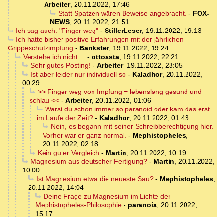
Arbeiter
,
20.11.2022, 17:46
Statt Spatzen wären Beweise angebracht.
-
FOX-
NEWS
,
20.11.2022, 21:51
Ich sag auch: "Finger weg"
-
StillerLeser
,
19.11.2022, 19:13
Ich hatte bisher positive Erfahrungen mit der jährlichen
Grippeschutzimpfung
-
Bankster
,
19.11.2022, 19:24
Verstehe ich nicht....
-
ottoasta
,
19.11.2022, 22:21
Sehr gutes Posting!
-
Arbeiter
,
19.11.2022, 23:05
Ist aber leider nur individuell so
-
Kaladhor
,
20.11.2022,
00:29
>> Finger weg von Impfung = lebenslang gesund und
schlau <<
-
Arbeiter
,
20.11.2022, 01:06
Warst du schon immer so paranoid oder kam das erst
im Laufe der Zeit?
-
Kaladhor
,
20.11.2022, 01:43
Nein, es begann mit seiner Schreibberechtigung hier.
Vorher war er ganz normal.
-
Mephistopheles
,
20.11.2022, 02:18
Kein guter Vergleich
-
Martin
,
20.11.2022, 10:19
Magnesium aus deutscher Fertigung?
-
Martin
,
20.11.2022,
10:00
Ist Magnesium etwa die neueste Sau?
-
Mephistopheles
,
20.11.2022, 14:04
Deine Frage zu Magnesium im Lichte der
Mephistopheles-Philosophie
-
paranoia
,
20.11.2022,
15:17