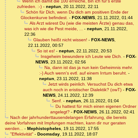
Wenn ich damit die 100 erreiche, bin ich für's erste
zufrieden. :-)
-
neptun
,
20.11.2022, 22:11
Schön für Dich, wenn Du dich am positiven Ende der
Glockenkurve befindest.
-
FOX-NEWS
,
21.11.2022, 01:44
Als Arzt wärest Du (wie die meisten Ärzte) genau das,
was ich wie die Pest meide, ...
-
neptun
,
21.11.2022,
22:36
Glauben heißt nicht wissen!
-
FOX-NEWS
,
22.11.2022, 00:57
So ist es!
-
neptun
,
22.11.2022, 20:53
Insgeheim bewundere ich Leute wie Dich.
-
FOX-
NEWS
,
23.11.2022, 02:56
Na, dann ist das ja nun kein Geheimnis mehr.
:-) Auch wenn's evtl. auf einem Irrtum beruht.
-
neptun
,
23.11.2022, 11:38
Jetzt wirds peinlich. Versuchst Du dich etwa
auch noch in eristischer Dialektik? (owT)
-
FOX-
NEWS
,
24.11.2022, 12:39
Senf.
-
neptun
,
26.11.2022, 01:04
Du hattest für mich einen eigenen Ordner
angelegt?
-
FOX-NEWS
,
26.11.2022, 02:41
Nach der jahrhunderttausendelangen Erfahrung, die bereits
deine Vorfahren mit Impfungen machten, kann dir nur geraten
werden...
-
Mephistopheles
,
19.11.2022, 17:55
"Effektivität"
-
Doomsday
,
19.11.2022, 18:07