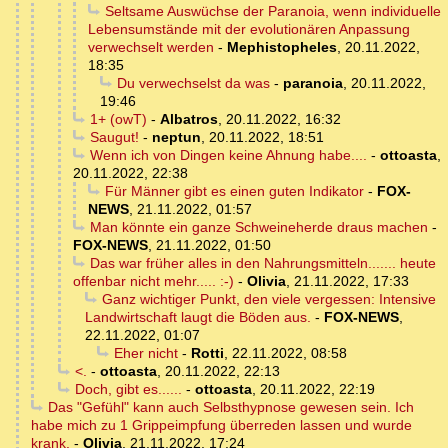
Seltsame Auswüchse der Paranoia, wenn individuelle
Lebensumstände mit der evolutionären Anpassung
verwechselt werden
-
Mephistopheles
,
20.11.2022,
18:35
Du verwechselst da was
-
paranoia
,
20.11.2022,
19:46
1+ (owT)
-
Albatros
,
20.11.2022, 16:32
Saugut!
-
neptun
,
20.11.2022, 18:51
Wenn ich von Dingen keine Ahnung habe....
-
ottoasta
,
20.11.2022, 22:38
Für Männer gibt es einen guten Indikator
-
FOX-
NEWS
,
21.11.2022, 01:57
Man könnte ein ganze Schweineherde draus machen
-
FOX-NEWS
,
21.11.2022, 01:50
Das war früher alles in den Nahrungsmitteln....... heute
offenbar nicht mehr..... :-)
-
Olivia
,
21.11.2022, 17:33
Ganz wichtiger Punkt, den viele vergessen: Intensive
Landwirtschaft laugt die Böden aus.
-
FOX-NEWS
,
22.11.2022, 01:07
Eher nicht
-
Rotti
,
22.11.2022, 08:58
<.
-
ottoasta
,
20.11.2022, 22:13
Doch, gibt es......
-
ottoasta
,
20.11.2022, 22:19
Das "Gefühl" kann auch Selbsthypnose gewesen sein. Ich
habe mich zu 1 Grippeimpfung überreden lassen und wurde
krank.
-
Olivia
,
21.11.2022, 17:24