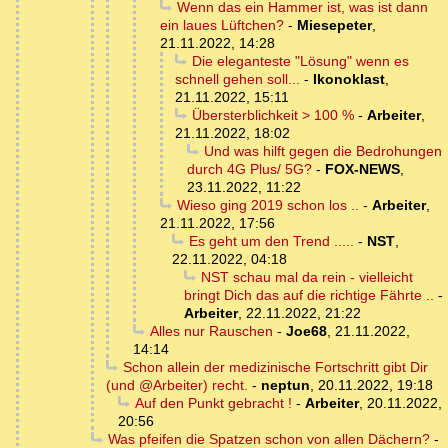
Wenn das ein Hammer ist, was ist dann
ein laues Lüftchen?
-
Miesepeter
,
21.11.2022, 14:28
Die eleganteste "Lösung" wenn es
schnell gehen soll...
-
Ikonoklast
,
21.11.2022, 15:11
Übersterblichkeit > 100 %
-
Arbeiter
,
21.11.2022, 18:02
Und was hilft gegen die Bedrohungen
durch 4G Plus/ 5G?
-
FOX-NEWS
,
23.11.2022, 11:22
Wieso ging 2019 schon los ..
-
Arbeiter
,
21.11.2022, 17:56
Es geht um den Trend .....
-
NST
,
22.11.2022, 04:18
NST schau mal da rein - vielleicht
bringt Dich das auf die richtige Fährte ..
-
Arbeiter
,
22.11.2022, 21:22
Alles nur Rauschen
-
Joe68
,
21.11.2022,
14:14
Schon allein der medizinische Fortschritt gibt Dir
(und @Arbeiter) recht.
-
neptun
,
20.11.2022, 19:18
Auf den Punkt gebracht !
-
Arbeiter
,
20.11.2022,
20:56
Was pfeifen die Spatzen schon von allen Dächern?
-