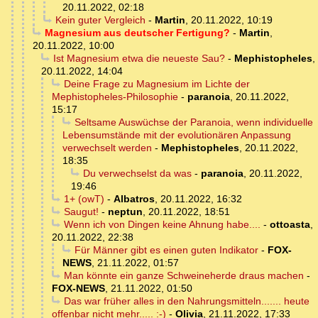
20.11.2022, 02:18
Kein guter Vergleich
-
Martin
,
20.11.2022, 10:19
Magnesium aus deutscher Fertigung?
-
Martin
,
20.11.2022, 10:00
Ist Magnesium etwa die neueste Sau?
-
Mephistopheles
,
20.11.2022, 14:04
Deine Frage zu Magnesium im Lichte der
Mephistopheles-Philosophie
-
paranoia
,
20.11.2022,
15:17
Seltsame Auswüchse der Paranoia, wenn individuelle
Lebensumstände mit der evolutionären Anpassung
verwechselt werden
-
Mephistopheles
,
20.11.2022,
18:35
Du verwechselst da was
-
paranoia
,
20.11.2022,
19:46
1+ (owT)
-
Albatros
,
20.11.2022, 16:32
Saugut!
-
neptun
,
20.11.2022, 18:51
Wenn ich von Dingen keine Ahnung habe....
-
ottoasta
,
20.11.2022, 22:38
Für Männer gibt es einen guten Indikator
-
FOX-
NEWS
,
21.11.2022, 01:57
Man könnte ein ganze Schweineherde draus machen
-
FOX-NEWS
,
21.11.2022, 01:50
Das war früher alles in den Nahrungsmitteln....... heute
offenbar nicht mehr..... :-)
-
Olivia
,
21.11.2022, 17:33