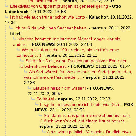
ich mich Deiner.
-
neptun
,
20.11.2022, 22:07
Effektivität von Grippeimpfungen ist generell gering
-
Otto
Lidenbrock
,
19.11.2022, 16:58
Ist halt wie auch früher schon wie Lotto
-
Kaladhor
,
19.11.2022,
17:36
Ich muß da wohl 'nen Sechser haben.
-
neptun
,
20.11.2022,
18:54
Manche kommen mit latentem Mangel länger klar als
andere.
-
FOX-NEWS
,
20.11.2022, 22:03
Wenn ich damit die 100 erreiche, bin ich für's erste
zufrieden. :-)
-
neptun
,
20.11.2022, 22:11
Schön für Dich, wenn Du dich am positiven Ende der
Glockenkurve befindest.
-
FOX-NEWS
,
21.11.2022, 01:44
Als Arzt wärest Du (wie die meisten Ärzte) genau das,
was ich wie die Pest meide, ...
-
neptun
,
21.11.2022,
22:36
Glauben heißt nicht wissen!
-
FOX-NEWS
,
22.11.2022, 00:57
So ist es!
-
neptun
,
22.11.2022, 20:53
Insgeheim bewundere ich Leute wie Dich.
-
FOX-
NEWS
,
23.11.2022, 02:56
Na, dann ist das ja nun kein Geheimnis mehr.
:-) Auch wenn's evtl. auf einem Irrtum beruht.
-
neptun
,
23.11.2022, 11:38
Jetzt wirds peinlich. Versuchst Du dich etwa