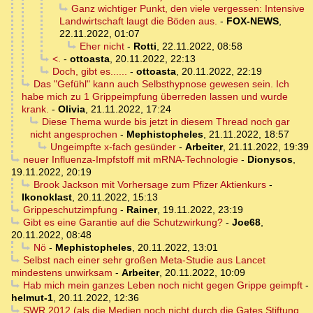
Ganz wichtiger Punkt, den viele vergessen: Intensive
Landwirtschaft laugt die Böden aus.
-
FOX-NEWS
,
22.11.2022, 01:07
Eher nicht
-
Rotti
,
22.11.2022, 08:58
<.
-
ottoasta
,
20.11.2022, 22:13
Doch, gibt es......
-
ottoasta
,
20.11.2022, 22:19
Das "Gefühl" kann auch Selbsthypnose gewesen sein. Ich
habe mich zu 1 Grippeimpfung überreden lassen und wurde
krank.
-
Olivia
,
21.11.2022, 17:24
Diese Thema wurde bis jetzt in diesem Thread noch gar
nicht angesprochen
-
Mephistopheles
,
21.11.2022, 18:57
Ungeimpfte x-fach gesünder
-
Arbeiter
,
21.11.2022, 19:39
neuer Influenza-Impfstoff mit mRNA-Technologie
-
Dionysos
,
19.11.2022, 20:19
Brook Jackson mit Vorhersage zum Pfizer Aktienkurs
-
Ikonoklast
,
20.11.2022, 15:13
Grippeschutzimpfung
-
Rainer
,
19.11.2022, 23:19
Gibt es eine Garantie auf die Schutzwirkung?
-
Joe68
,
20.11.2022, 08:48
Nö
-
Mephistopheles
,
20.11.2022, 13:01
Selbst nach einer sehr großen Meta-Studie aus Lancet
mindestens unwirksam
-
Arbeiter
,
20.11.2022, 10:09
Hab mich mein ganzes Leben noch nicht gegen Grippe geimpft
-
helmut-1
,
20.11.2022, 12:36
SWR 2012 (als die Medien noch nicht durch die Gates Stiftung