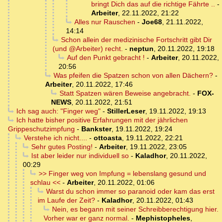
bringt Dich das auf die richtige Fährte ..
-
Arbeiter
,
22.11.2022, 21:22
Alles nur Rauschen
-
Joe68
,
21.11.2022,
14:14
Schon allein der medizinische Fortschritt gibt Dir
(und @Arbeiter) recht.
-
neptun
,
20.11.2022, 19:18
Auf den Punkt gebracht !
-
Arbeiter
,
20.11.2022,
20:56
Was pfeifen die Spatzen schon von allen Dächern?
-
Arbeiter
,
20.11.2022, 17:46
Statt Spatzen wären Beweise angebracht.
-
FOX-
NEWS
,
20.11.2022, 21:51
Ich sag auch: "Finger weg"
-
StillerLeser
,
19.11.2022, 19:13
Ich hatte bisher positive Erfahrungen mit der jährlichen
Grippeschutzimpfung
-
Bankster
,
19.11.2022, 19:24
Verstehe ich nicht....
-
ottoasta
,
19.11.2022, 22:21
Sehr gutes Posting!
-
Arbeiter
,
19.11.2022, 23:05
Ist aber leider nur individuell so
-
Kaladhor
,
20.11.2022,
00:29
>> Finger weg von Impfung = lebenslang gesund und
schlau <<
-
Arbeiter
,
20.11.2022, 01:06
Warst du schon immer so paranoid oder kam das erst
im Laufe der Zeit?
-
Kaladhor
,
20.11.2022, 01:43
Nein, es begann mit seiner Schreibberechtigung hier.
Vorher war er ganz normal.
-
Mephistopheles
,