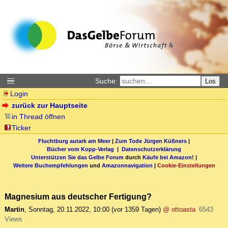
Suche:
Los
Login
zurück zur Hauptseite
in Thread öffnen
Ticker
Fluchtburg autark am Meer
|
Zum Tode Jürgen Küßners
|
Bücher vom Kopp-Verlag |
Datenschutzerklärung
Unterstützen Sie das Gelbe Forum
durch
Käufe bei Amazon
! |
Weitere Buchempfehlungen
und
Amazonnavigation
|
Cookie-Einstellungen
Magnesium aus deutscher Fertigung?
Martin
,
Sonntag, 20.11.2022, 10:00
(vor 1359 Tagen)
@ ottoasta
6543
Views