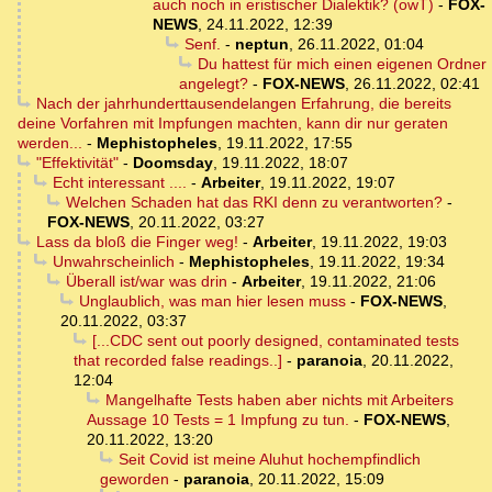
auch noch in eristischer Dialektik? (owT)
-
FOX-
NEWS
,
24.11.2022, 12:39
Senf.
-
neptun
,
26.11.2022, 01:04
Du hattest für mich einen eigenen Ordner
angelegt?
-
FOX-NEWS
,
26.11.2022, 02:41
Nach der jahrhunderttausendelangen Erfahrung, die bereits
deine Vorfahren mit Impfungen machten, kann dir nur geraten
werden...
-
Mephistopheles
,
19.11.2022, 17:55
"Effektivität"
-
Doomsday
,
19.11.2022, 18:07
Echt interessant ....
-
Arbeiter
,
19.11.2022, 19:07
Welchen Schaden hat das RKI denn zu verantworten?
-
FOX-NEWS
,
20.11.2022, 03:27
Lass da bloß die Finger weg!
-
Arbeiter
,
19.11.2022, 19:03
Unwahrscheinlich
-
Mephistopheles
,
19.11.2022, 19:34
Überall ist/war was drin
-
Arbeiter
,
19.11.2022, 21:06
Unglaublich, was man hier lesen muss
-
FOX-NEWS
,
20.11.2022, 03:37
[...CDC sent out poorly designed, contaminated tests
that recorded false readings..]
-
paranoia
,
20.11.2022,
12:04
Mangelhafte Tests haben aber nichts mit Arbeiters
Aussage 10 Tests = 1 Impfung zu tun.
-
FOX-NEWS
,
20.11.2022, 13:20
Seit Covid ist meine Aluhut hochempfindlich
geworden
-
paranoia
,
20.11.2022, 15:09