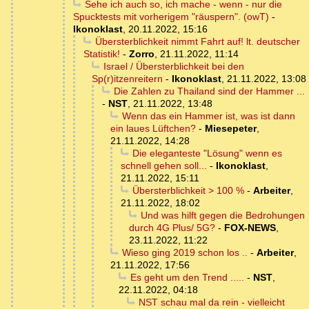
Sehe ich auch so, ich mache - wenn - nur die
Spucktests mit vorherigem "räuspern". (owT)
-
Ikonoklast
,
20.11.2022, 15:16
Übersterblichkeit nimmt Fahrt auf! lt. deutscher
Statistik!
-
Zorro
,
21.11.2022, 11:14
Israel / Übersterblichkeit bei den
Sp(r)itzenreitern
-
Ikonoklast
,
21.11.2022, 13:08
Die Zahlen zu Thailand sind der Hammer ...
-
NST
,
21.11.2022, 13:48
Wenn das ein Hammer ist, was ist dann
ein laues Lüftchen?
-
Miesepeter
,
21.11.2022, 14:28
Die eleganteste "Lösung" wenn es
schnell gehen soll...
-
Ikonoklast
,
21.11.2022, 15:11
Übersterblichkeit > 100 %
-
Arbeiter
,
21.11.2022, 18:02
Und was hilft gegen die Bedrohungen
durch 4G Plus/ 5G?
-
FOX-NEWS
,
23.11.2022, 11:22
Wieso ging 2019 schon los ..
-
Arbeiter
,
21.11.2022, 17:56
Es geht um den Trend .....
-
NST
,
22.11.2022, 04:18
NST schau mal da rein - vielleicht