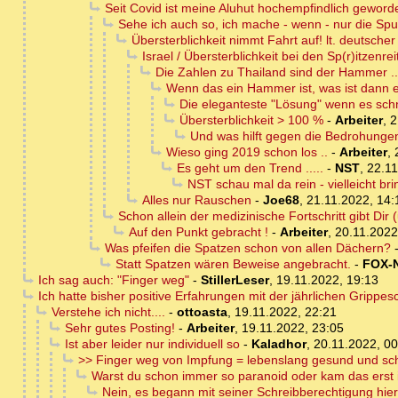
Seit Covid ist meine Aluhut hochempfindlich geword
Sehe ich auch so, ich mache - wenn - nur die Spu
Übersterblichkeit nimmt Fahrt auf! lt. deutscher S
Israel / Übersterblichkeit bei den Sp(r)itzenrei
Die Zahlen zu Thailand sind der Hammer ..
Wenn das ein Hammer ist, was ist dann e
Die eleganteste "Lösung" wenn es schne
Übersterblichkeit > 100 %
-
Arbeiter
,
2
Und was hilft gegen die Bedrohunge
Wieso ging 2019 schon los ..
-
Arbeiter
,
Es geht um den Trend .....
-
NST
,
22.11
NST schau mal da rein - vielleicht brin
Alles nur Rauschen
-
Joe68
,
21.11.2022, 14:
Schon allein der medizinische Fortschritt gibt Dir 
Auf den Punkt gebracht !
-
Arbeiter
,
20.11.2022
Was pfeifen die Spatzen schon von allen Dächern?
Statt Spatzen wären Beweise angebracht.
-
FOX-
Ich sag auch: "Finger weg"
-
StillerLeser
,
19.11.2022, 19:13
Ich hatte bisher positive Erfahrungen mit der jährlichen Grippe
Verstehe ich nicht....
-
ottoasta
,
19.11.2022, 22:21
Sehr gutes Posting!
-
Arbeiter
,
19.11.2022, 23:05
Ist aber leider nur individuell so
-
Kaladhor
,
20.11.2022, 00
>> Finger weg von Impfung = lebenslang gesund und sc
Warst du schon immer so paranoid oder kam das erst 
Nein, es begann mit seiner Schreibberechtigung hier