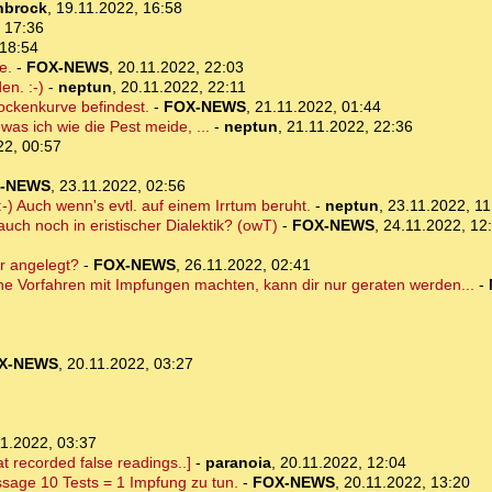
nbrock
,
19.11.2022, 16:58
 17:36
 18:54
e.
-
FOX-NEWS
,
20.11.2022, 22:03
en. :-)
-
neptun
,
20.11.2022, 22:11
ockenkurve befindest.
-
FOX-NEWS
,
21.11.2022, 01:44
was ich wie die Pest meide, ...
-
neptun
,
21.11.2022, 22:36
22, 00:57
-NEWS
,
23.11.2022, 02:56
-) Auch wenn's evtl. auf einem Irrtum beruht.
-
neptun
,
23.11.2022, 11
auch noch in eristischer Dialektik? (owT)
-
FOX-NEWS
,
24.11.2022, 12
r angelegt?
-
FOX-NEWS
,
26.11.2022, 02:41
ne Vorfahren mit Impfungen machten, kann dir nur geraten werden...
-
X-NEWS
,
20.11.2022, 03:27
1.2022, 03:37
t recorded false readings..]
-
paranoia
,
20.11.2022, 12:04
ssage 10 Tests = 1 Impfung zu tun.
-
FOX-NEWS
,
20.11.2022, 13:20