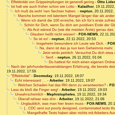
Effektivität von Grippeimpfungen ist generell gering
-
Otto Lide
Ist halt wie auch früher schon wie Lotto
-
Kaladhor
,
19.11.2022,
Ich muß da wohl 'nen Sechser haben.
-
neptun
,
20.11.2022,
Manche kommen mit latentem Mangel länger klar als ander
Wenn ich damit die 100 erreiche, bin ich für's erste zufried
Schön für Dich, wenn Du dich am positiven Ende der Gl
Als Arzt wärest Du (wie die meisten Ärzte) genau das, 
Glauben heißt nicht wissen!
-
FOX-NEWS
,
22.11.20
So ist es!
-
neptun
,
22.11.2022, 20:53
Insgeheim bewundere ich Leute wie Dich.
-
FOX
Na, dann ist das ja nun kein Geheimnis mehr. :
Jetzt wirds peinlich. Versuchst Du dich etwa 
Senf.
-
neptun
,
26.11.2022, 01:04
Du hattest für mich einen eigenen Ordne
Nach der jahrhunderttausendelangen Erfahrung, die bereits dei
19.11.2022, 17:55
"Effektivität"
-
Doomsday
,
19.11.2022, 18:07
Echt interessant ....
-
Arbeiter
,
19.11.2022, 19:07
Welchen Schaden hat das RKI denn zu verantworten?
-
FO
Lass da bloß die Finger weg!
-
Arbeiter
,
19.11.2022, 19:03
Unwahrscheinlich
-
Mephistopheles
,
19.11.2022, 19:34
Überall ist/war was drin
-
Arbeiter
,
19.11.2022, 21:06
Unglaublich, was man hier lesen muss
-
FOX-NEWS
,
20.1
[...CDC sent out poorly designed, contaminated tests tha
Mangelhafte Tests haben aber nichts mit Arbeiters Au