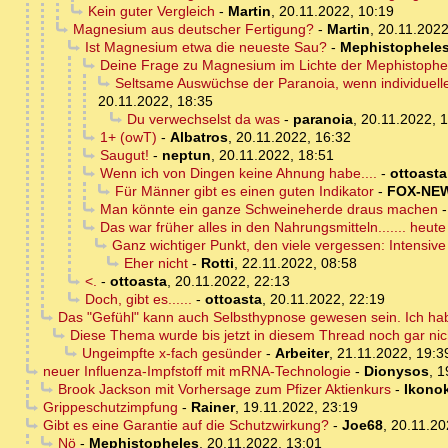
Kein guter Vergleich
-
Martin
,
20.11.2022, 10:19
Magnesium aus deutscher Fertigung?
-
Martin
,
20.11.2022
Ist Magnesium etwa die neueste Sau?
-
Mephistophele
Deine Frage zu Magnesium im Lichte der Mephistophe
Seltsame Auswüchse der Paranoia, wenn individuel
20.11.2022, 18:35
Du verwechselst da was
-
paranoia
,
20.11.2022, 
1+ (owT)
-
Albatros
,
20.11.2022, 16:32
Saugut!
-
neptun
,
20.11.2022, 18:51
Wenn ich von Dingen keine Ahnung habe....
-
ottoasta
Für Männer gibt es einen guten Indikator
-
FOX-NE
Man könnte ein ganze Schweineherde draus machen
Das war früher alles in den Nahrungsmitteln....... heute 
Ganz wichtiger Punkt, den viele vergessen: Intensive
Eher nicht
-
Rotti
,
22.11.2022, 08:58
<.
-
ottoasta
,
20.11.2022, 22:13
Doch, gibt es......
-
ottoasta
,
20.11.2022, 22:19
Das "Gefühl" kann auch Selbsthypnose gewesen sein. Ich ha
Diese Thema wurde bis jetzt in diesem Thread noch gar ni
Ungeimpfte x-fach gesünder
-
Arbeiter
,
21.11.2022, 19:3
neuer Influenza-Impfstoff mit mRNA-Technologie
-
Dionysos
,
1
Brook Jackson mit Vorhersage zum Pfizer Aktienkurs
-
Ikonok
Grippeschutzimpfung
-
Rainer
,
19.11.2022, 23:19
Gibt es eine Garantie auf die Schutzwirkung?
-
Joe68
,
20.11.20
Nö
-
Mephistopheles
,
20.11.2022, 13:01