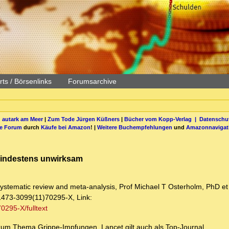
ts / Börsenlinks
Forumsarchive
 autark am Meer
|
Zum Tode Jürgen Küßners
|
Bücher vom Kopp-Verlag |
Datenschut
be Forum
durch
Käufe bei Amazon
! |
Weitere Buchempfehlungen
und
Amazonnavigat
 mindestens unwirksam
a systematic review and meta-analysis, Prof Michael T Osterholm, PhD et 
1473-3099(11)70295-X, Link:
0295-X/fulltext
 zum Thema Grippe-Impfungen. Lancet gilt auch als Top-Journal.