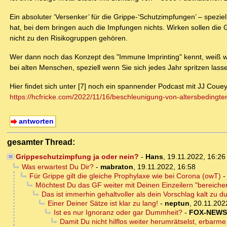
Ein absoluter ‘Versenker’ für die Grippe-‘Schutzimpfungen’ – spezie
hat, bei dem bringen auch die Impfungen nichts. Wirken sollen die
nicht zu den Risikogruppen gehören.
Wer dann noch das Konzept des "Immune Imprinting" kennt, weiß wa
bei alten Menschen, speziell wenn Sie sich jedes Jahr spritzen lasse
Hier findet sich unter [7] noch ein spannender Podcast mit JJ Cou
https://hcfricke.com/2022/11/16/beschleunigung-von-altersbedingte
antworten
gesamter Thread:
Grippeschutzimpfung ja oder nein?
-
Hans
,
19.11.2022, 16:2
Was erwartest Du Dir?
-
mabraton
,
19.11.2022, 16:58
Für Grippe gilt die gleiche Prophylaxe wie bei Corona (owT)
Möchtest Du das GF weiter mit Deinen Einzeilern "bereiche
Das ist immerhin gehaltvoller als dein Vorschlag kalt zu d
Einer Deiner Sätze ist klar zu lang!
-
neptun
,
20.11.202
Ist es nur Ignoranz oder gar Dummheit?
-
FOX-NEWS
Damit Du nicht hilflos weiter herumrätselst, erbarme