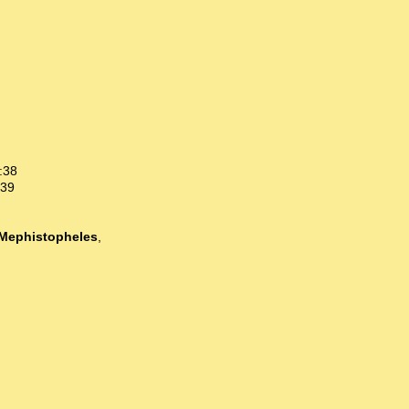
:38
:39
Mephistopheles
,