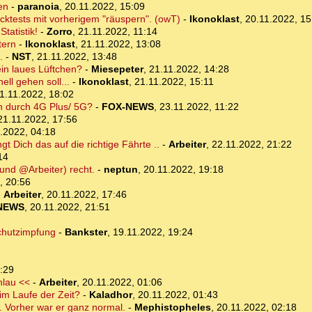
en
-
paranoia
,
20.11.2022, 15:09
cktests mit vorherigem "räuspern". (owT)
-
Ikonoklast
,
20.11.2022, 15
tatistik!
-
Zorro
,
21.11.2022, 11:14
tern
-
Ikonoklast
,
21.11.2022, 13:08
.
-
NST
,
21.11.2022, 13:48
in laues Lüftchen?
-
Miesepeter
,
21.11.2022, 14:28
ll gehen soll...
-
Ikonoklast
,
21.11.2022, 15:11
1.11.2022, 18:02
n durch 4G Plus/ 5G?
-
FOX-NEWS
,
23.11.2022, 11:22
21.11.2022, 17:56
.2022, 04:18
gt Dich das auf die richtige Fährte ..
-
Arbeiter
,
22.11.2022, 21:22
14
(und @Arbeiter) recht.
-
neptun
,
20.11.2022, 19:18
, 20:56
-
Arbeiter
,
20.11.2022, 17:46
NEWS
,
20.11.2022, 21:51
schutzimpfung
-
Bankster
,
19.11.2022, 19:24
:29
hlau <<
-
Arbeiter
,
20.11.2022, 01:06
im Laufe der Zeit?
-
Kaladhor
,
20.11.2022, 01:43
. Vorher war er ganz normal.
-
Mephistopheles
,
20.11.2022, 02:18