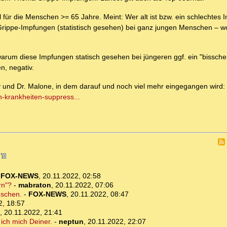
ll für die Menschen >= 65 Jahre. Meint: Wer alt ist bzw. ein schlechte
 Grippe-Impfungen (statistisch gesehen) bei ganz jungen Menschen – wo
rum diese Impfungen statisch gesehen bei jüngeren ggf. ein "bissche
n, negativ.
ey und Dr. Malone, in dem darauf und noch viel mehr eingegangen wird:
n-krankheiten-suppress...
6
-
FOX-NEWS
,
20.11.2022, 02:58
rn"?
-
mabraton
,
20.11.2022, 07:06
uschen.
-
FOX-NEWS
,
20.11.2022, 08:47
2, 18:57
,
20.11.2022, 21:41
 ich mich Deiner.
-
neptun
,
20.11.2022, 22:07