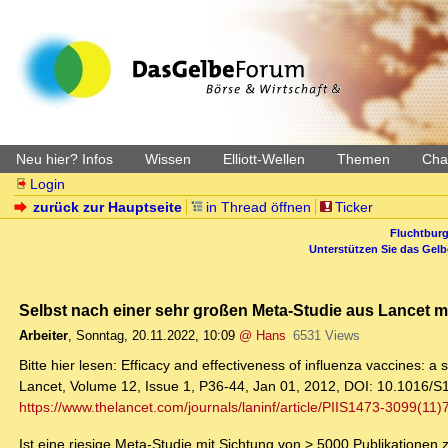
Neu hier? Infos
Wissen
Elliott-Wellen
Themen
Char
Login
zurück zur Hauptseite
in Thread öffnen
Ticker
Fluchtburg
Unterstützen Sie das Gel
Selbst nach einer sehr großen Meta-Studie aus Lancet
Arbeiter
,
Sonntag, 20.11.2022, 10:09
@ Hans
6531 Views
Bitte hier lesen: Efficacy and effectiveness of influenza vaccines: 
Lancet, Volume 12, Issue 1, P36-44, Jan 01, 2012, DOI: 10.1016/S
https://www.thelancet.com/journals/laninf/article/PIIS1473-3099(11)7
Ist eine riesige Meta-Studie mit Sichtung von > 5000 Publikationen