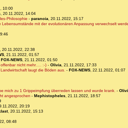
, 10:00
s
,
20.11.2022, 14:04
les-Philosophie
-
paranoia
,
20.11.2022, 15:17
le Lebensumstände mit der evolutionären Anpassung verwechselt werd
19:46
,
20.11.2022, 22:38
WS
,
21.11.2022, 01:57
-
FOX-NEWS
,
21.11.2022, 01:50
offenbar nicht mehr..... :-)
-
Olivia
,
21.11.2022, 17:33
 Landwirtschaft laugt die Böden aus.
-
FOX-NEWS
,
22.11.2022, 01:07
be mich zu 1 Grippeimpfung überreden lassen und wurde krank.
-
Oliv
cht angesprochen
-
Mephistopheles
,
21.11.2022, 18:57
9
9.11.2022, 20:19
last
,
20.11.2022, 15:13
22, 08:48