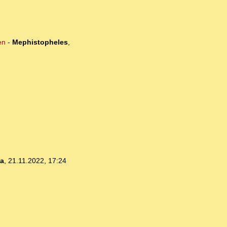
en
-
Mephistopheles
,
ia
,
21.11.2022, 17:24