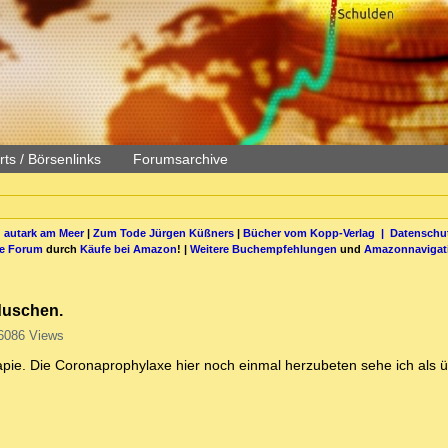
ts / Börsenlinks
Forumsarchive
 autark am Meer
|
Zum Tode Jürgen Küßners
|
Bücher vom Kopp-Verlag |
Datenschut
be Forum
durch
Käufe bei Amazon
! |
Weitere Buchempfehlungen
und
Amazonnavigat
 duschen.
6086 Views
rapie. Die Coronaprophylaxe hier noch einmal herzubeten sehe ich als ü