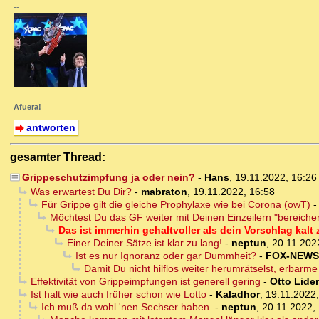
--
Afuera!
antworten
gesamter Thread:
Grippeschutzimpfung ja oder nein?
-
Hans
,
19.11.2022, 16:2
Was erwartest Du Dir?
-
mabraton
,
19.11.2022, 16:58
Für Grippe gilt die gleiche Prophylaxe wie bei Corona (owT)
Möchtest Du das GF weiter mit Deinen Einzeilern "bereiche
Das ist immerhin gehaltvoller als dein Vorschlag kalt
Einer Deiner Sätze ist klar zu lang!
-
neptun
,
20.11.202
Ist es nur Ignoranz oder gar Dummheit?
-
FOX-NEWS
Damit Du nicht hilflos weiter herumrätselst, erbarme
Effektivität von Grippeimpfungen ist generell gering
-
Otto Lide
Ist halt wie auch früher schon wie Lotto
-
Kaladhor
,
19.11.2022,
Ich muß da wohl 'nen Sechser haben.
-
neptun
,
20.11.2022,