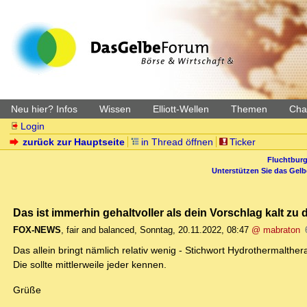
Neu hier? Infos
Wissen
Elliott-Wellen
Themen
Char
Login
zurück zur Hauptseite
in Thread öffnen
Ticker
Fluchtburg
Unterstützen Sie das Gel
Das ist immerhin gehaltvoller als dein Vorschlag kalt zu
FOX-NEWS
,
fair and balanced
,
Sonntag, 20.11.2022, 08:47
@ mabraton
Das allein bringt nämlich relativ wenig - Stichwort Hydrothermalthe
Die sollte mittlerweile jeder kennen.
Grüße