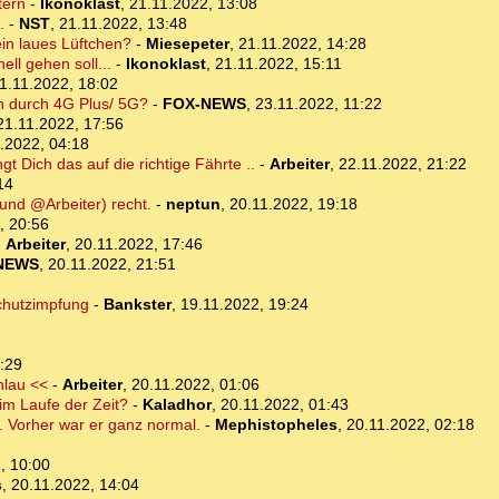
tern
-
Ikonoklast
,
21.11.2022, 13:08
.
-
NST
,
21.11.2022, 13:48
in laues Lüftchen?
-
Miesepeter
,
21.11.2022, 14:28
ll gehen soll...
-
Ikonoklast
,
21.11.2022, 15:11
1.11.2022, 18:02
n durch 4G Plus/ 5G?
-
FOX-NEWS
,
23.11.2022, 11:22
21.11.2022, 17:56
.2022, 04:18
gt Dich das auf die richtige Fährte ..
-
Arbeiter
,
22.11.2022, 21:22
14
(und @Arbeiter) recht.
-
neptun
,
20.11.2022, 19:18
, 20:56
-
Arbeiter
,
20.11.2022, 17:46
NEWS
,
20.11.2022, 21:51
schutzimpfung
-
Bankster
,
19.11.2022, 19:24
:29
hlau <<
-
Arbeiter
,
20.11.2022, 01:06
im Laufe der Zeit?
-
Kaladhor
,
20.11.2022, 01:43
. Vorher war er ganz normal.
-
Mephistopheles
,
20.11.2022, 02:18
, 10:00
s
,
20.11.2022, 14:04