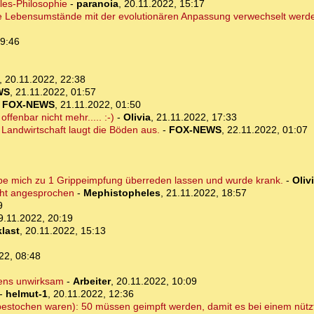
les-Philosophie
-
paranoia
,
20.11.2022, 15:17
le Lebensumstände mit der evolutionären Anpassung verwechselt werd
19:46
,
20.11.2022, 22:38
WS
,
21.11.2022, 01:57
-
FOX-NEWS
,
21.11.2022, 01:50
offenbar nicht mehr..... :-)
-
Olivia
,
21.11.2022, 17:33
 Landwirtschaft laugt die Böden aus.
-
FOX-NEWS
,
22.11.2022, 01:07
be mich zu 1 Grippeimpfung überreden lassen und wurde krank.
-
Oliv
cht angesprochen
-
Mephistopheles
,
21.11.2022, 18:57
9
9.11.2022, 20:19
last
,
20.11.2022, 15:13
22, 08:48
tens unwirksam
-
Arbeiter
,
20.11.2022, 10:09
-
helmut-1
,
20.11.2022, 12:36
 bestochen waren): 50 müssen geimpft werden, damit es bei einem nütz