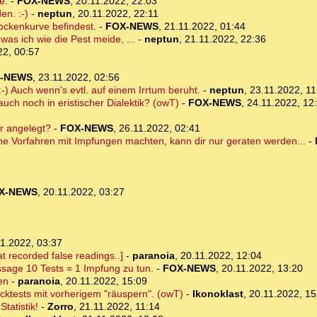
e.
-
FOX-NEWS
,
20.11.2022, 22:03
en. :-)
-
neptun
,
20.11.2022, 22:11
ockenkurve befindest.
-
FOX-NEWS
,
21.11.2022, 01:44
was ich wie die Pest meide, ...
-
neptun
,
21.11.2022, 22:36
22, 00:57
-NEWS
,
23.11.2022, 02:56
-) Auch wenn's evtl. auf einem Irrtum beruht.
-
neptun
,
23.11.2022, 11
auch noch in eristischer Dialektik? (owT)
-
FOX-NEWS
,
24.11.2022, 12
r angelegt?
-
FOX-NEWS
,
26.11.2022, 02:41
ne Vorfahren mit Impfungen machten, kann dir nur geraten werden...
-
X-NEWS
,
20.11.2022, 03:27
1.2022, 03:37
t recorded false readings..]
-
paranoia
,
20.11.2022, 12:04
ssage 10 Tests = 1 Impfung zu tun.
-
FOX-NEWS
,
20.11.2022, 13:20
en
-
paranoia
,
20.11.2022, 15:09
cktests mit vorherigem "räuspern". (owT)
-
Ikonoklast
,
20.11.2022, 15
tatistik!
-
Zorro
,
21.11.2022, 11:14