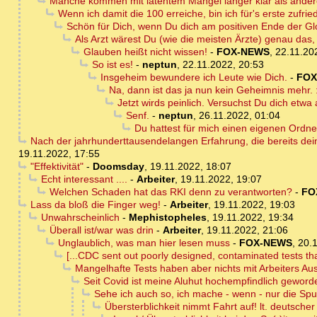
Manche kommen mit latentem Mangel länger klar als ander
Wenn ich damit die 100 erreiche, bin ich für's erste zufried
Schön für Dich, wenn Du dich am positiven Ende der Gl
Als Arzt wärest Du (wie die meisten Ärzte) genau das, 
Glauben heißt nicht wissen!
-
FOX-NEWS
,
22.11.20
So ist es!
-
neptun
,
22.11.2022, 20:53
Insgeheim bewundere ich Leute wie Dich.
-
FOX
Na, dann ist das ja nun kein Geheimnis mehr. :
Jetzt wirds peinlich. Versuchst Du dich etwa 
Senf.
-
neptun
,
26.11.2022, 01:04
Du hattest für mich einen eigenen Ordne
Nach der jahrhunderttausendelangen Erfahrung, die bereits dei
19.11.2022, 17:55
"Effektivität"
-
Doomsday
,
19.11.2022, 18:07
Echt interessant ....
-
Arbeiter
,
19.11.2022, 19:07
Welchen Schaden hat das RKI denn zu verantworten?
-
FO
Lass da bloß die Finger weg!
-
Arbeiter
,
19.11.2022, 19:03
Unwahrscheinlich
-
Mephistopheles
,
19.11.2022, 19:34
Überall ist/war was drin
-
Arbeiter
,
19.11.2022, 21:06
Unglaublich, was man hier lesen muss
-
FOX-NEWS
,
20.1
[...CDC sent out poorly designed, contaminated tests tha
Mangelhafte Tests haben aber nichts mit Arbeiters Au
Seit Covid ist meine Aluhut hochempfindlich geword
Sehe ich auch so, ich mache - wenn - nur die Spu
Übersterblichkeit nimmt Fahrt auf! lt. deutscher S