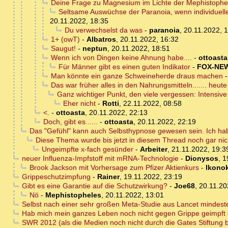
Deine Frage zu Magnesium im Lichte der Mephistophe
Seltsame Auswüchse der Paranoia, wenn individuel
20.11.2022, 18:35
Du verwechselst da was
-
paranoia
,
20.11.2022, 
1+ (owT)
-
Albatros
,
20.11.2022, 16:32
Saugut!
-
neptun
,
20.11.2022, 18:51
Wenn ich von Dingen keine Ahnung habe....
-
ottoasta
Für Männer gibt es einen guten Indikator
-
FOX-NE
Man könnte ein ganze Schweineherde draus machen
Das war früher alles in den Nahrungsmitteln....... heute 
Ganz wichtiger Punkt, den viele vergessen: Intensive
Eher nicht
-
Rotti
,
22.11.2022, 08:58
<.
-
ottoasta
,
20.11.2022, 22:13
Doch, gibt es......
-
ottoasta
,
20.11.2022, 22:19
Das "Gefühl" kann auch Selbsthypnose gewesen sein. Ich ha
Diese Thema wurde bis jetzt in diesem Thread noch gar ni
Ungeimpfte x-fach gesünder
-
Arbeiter
,
21.11.2022, 19:3
neuer Influenza-Impfstoff mit mRNA-Technologie
-
Dionysos
,
1
Brook Jackson mit Vorhersage zum Pfizer Aktienkurs
-
Ikonok
Grippeschutzimpfung
-
Rainer
,
19.11.2022, 23:19
Gibt es eine Garantie auf die Schutzwirkung?
-
Joe68
,
20.11.20
Nö
-
Mephistopheles
,
20.11.2022, 13:01
Selbst nach einer sehr großen Meta-Studie aus Lancet mindes
Hab mich mein ganzes Leben noch nicht gegen Grippe geimpft
SWR 2012 (als die Medien noch nicht durch die Gates Stiftung