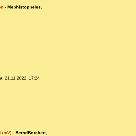
en
-
Mephistopheles
,
ia
,
21.11.2022, 17:24
t (mV)
-
BerndBorchert
,