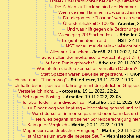
Israel / Übersterblichkeit bei den Sp(r)itzenrei
Die Zahlen zu Thailand sind der Hammer ..
Wenn das ein Hammer ist, was ist dann e
Die eleganteste "Lösung" wenn es schne
Übersterblichkeit > 100 %
-
Arbeiter
,
2
Und was hilft gegen die Bedrohunge
Wieso ging 2019 schon los ..
-
Arbeiter
,
Es geht um den Trend .....
-
NST
,
22.11
NST schau mal da rein - vielleicht brin
Alles nur Rauschen
-
Joe68
,
21.11.2022, 14:
Schon allein der medizinische Fortschritt gibt Dir 
Auf den Punkt gebracht !
-
Arbeiter
,
20.11.2022
Was pfeifen die Spatzen schon von allen Dächern?
Statt Spatzen wären Beweise angebracht.
-
FOX-
Ich sag auch: "Finger weg"
-
StillerLeser
,
19.11.2022, 19:13
Ich hatte bisher positive Erfahrungen mit der jährlichen Grippe
Verstehe ich nicht....
-
ottoasta
,
19.11.2022, 22:21
Sehr gutes Posting!
-
Arbeiter
,
19.11.2022, 23:05
Ist aber leider nur individuell so
-
Kaladhor
,
20.11.2022, 00
>> Finger weg von Impfung = lebenslang gesund und sc
Warst du schon immer so paranoid oder kam das erst 
Nein, es begann mit seiner Schreibberechtigung hier
Kein guter Vergleich
-
Martin
,
20.11.2022, 10:19
Magnesium aus deutscher Fertigung?
-
Martin
,
20.11.2022
Ist Magnesium etwa die neueste Sau?
-
Mephistophele