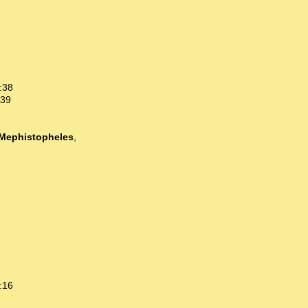
:38
:39
Mephistopheles
,
:16