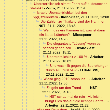
Übersterblichkeit nimmt Fahrt auf! lt. deutscher
Statistik!
-
Zorro
,
21.11.2022, 11:14
Israel / Übersterblichkeit bei den
Sp(r)itzenreitern
-
Ikonoklast
,
21.11.2022, 13:08
Die Zahlen zu Thailand sind der Hammer ...
-
NST
,
21.11.2022, 13:48
Wenn das ein Hammer ist, was ist dann
ein laues Lüftchen?
-
Miesepeter
,
21.11.2022, 14:28
Die eleganteste "Lösung" wenn es
schnell gehen soll...
-
Ikonoklast
,
21.11.2022, 15:11
Übersterblichkeit > 100 %
-
Arbeiter
,
21.11.2022, 18:02
Und was hilft gegen die Bedrohungen
durch 4G Plus/ 5G?
-
FOX-NEWS
,
23.11.2022, 11:22
Wieso ging 2019 schon los ..
-
Arbeiter
,
21.11.2022, 17:56
Es geht um den Trend .....
-
NST
,
22.11.2022, 04:18
NST schau mal da rein - vielleicht
bringt Dich das auf die richtige Fährte ..
-
Arbeiter
,
22.11.2022, 21:22
Alles nur Rauschen
-
Joe68
,
21.11.2022,