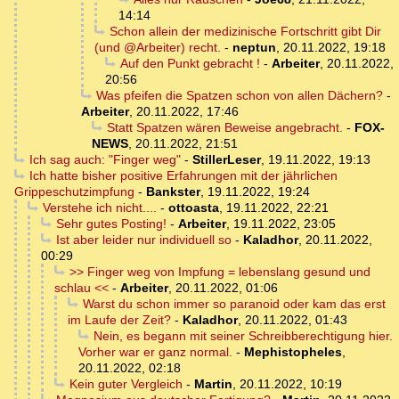
14:14
Schon allein der medizinische Fortschritt gibt Dir
(und @Arbeiter) recht.
-
neptun
,
20.11.2022, 19:18
Auf den Punkt gebracht !
-
Arbeiter
,
20.11.2022,
20:56
Was pfeifen die Spatzen schon von allen Dächern?
-
Arbeiter
,
20.11.2022, 17:46
Statt Spatzen wären Beweise angebracht.
-
FOX-
NEWS
,
20.11.2022, 21:51
Ich sag auch: "Finger weg"
-
StillerLeser
,
19.11.2022, 19:13
Ich hatte bisher positive Erfahrungen mit der jährlichen
Grippeschutzimpfung
-
Bankster
,
19.11.2022, 19:24
Verstehe ich nicht....
-
ottoasta
,
19.11.2022, 22:21
Sehr gutes Posting!
-
Arbeiter
,
19.11.2022, 23:05
Ist aber leider nur individuell so
-
Kaladhor
,
20.11.2022,
00:29
>> Finger weg von Impfung = lebenslang gesund und
schlau <<
-
Arbeiter
,
20.11.2022, 01:06
Warst du schon immer so paranoid oder kam das erst
im Laufe der Zeit?
-
Kaladhor
,
20.11.2022, 01:43
Nein, es begann mit seiner Schreibberechtigung hier.
Vorher war er ganz normal.
-
Mephistopheles
,
20.11.2022, 02:18
Kein guter Vergleich
-
Martin
,
20.11.2022, 10:19