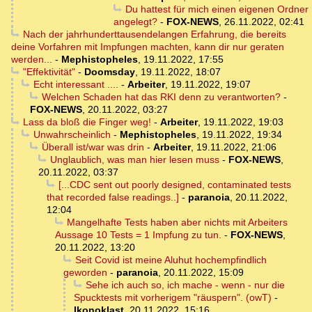
Du hattest für mich einen eigenen Ordner
angelegt?
-
FOX-NEWS
,
26.11.2022, 02:41
Nach der jahrhunderttausendelangen Erfahrung, die bereits
deine Vorfahren mit Impfungen machten, kann dir nur geraten
werden...
-
Mephistopheles
,
19.11.2022, 17:55
"Effektivität"
-
Doomsday
,
19.11.2022, 18:07
Echt interessant ....
-
Arbeiter
,
19.11.2022, 19:07
Welchen Schaden hat das RKI denn zu verantworten?
-
FOX-NEWS
,
20.11.2022, 03:27
Lass da bloß die Finger weg!
-
Arbeiter
,
19.11.2022, 19:03
Unwahrscheinlich
-
Mephistopheles
,
19.11.2022, 19:34
Überall ist/war was drin
-
Arbeiter
,
19.11.2022, 21:06
Unglaublich, was man hier lesen muss
-
FOX-NEWS
,
20.11.2022, 03:37
[...CDC sent out poorly designed, contaminated tests
that recorded false readings..]
-
paranoia
,
20.11.2022,
12:04
Mangelhafte Tests haben aber nichts mit Arbeiters
Aussage 10 Tests = 1 Impfung zu tun.
-
FOX-NEWS
,
20.11.2022, 13:20
Seit Covid ist meine Aluhut hochempfindlich
geworden
-
paranoia
,
20.11.2022, 15:09
Sehe ich auch so, ich mache - wenn - nur die
Spucktests mit vorherigem "räuspern". (owT)
-
Ikonoklast
,
20.11.2022, 15:16