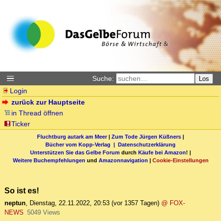
Suche:
Los
Login
zurück zur Hauptseite
in Thread öffnen
Ticker
Fluchtburg autark am Meer
|
Zum Tode Jürgen Küßners
|
Bücher vom Kopp-Verlag |
Datenschutzerklärung
Unterstützen Sie das Gelbe Forum
durch
Käufe bei Amazon
! |
Weitere Buchempfehlungen
und
Amazonnavigation
|
Cookie-Einstellungen
So ist es!
neptun
,
Dienstag, 22.11.2022, 20:53
(vor 1357 Tagen)
@ FOX-
NEWS
5049 Views