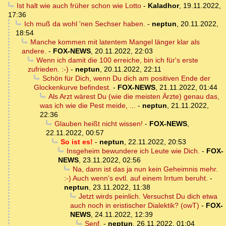
Ist halt wie auch früher schon wie Lotto
-
Kaladhor
,
19.11.2022,
17:36
Ich muß da wohl 'nen Sechser haben.
-
neptun
,
20.11.2022,
18:54
Manche kommen mit latentem Mangel länger klar als
andere.
-
FOX-NEWS
,
20.11.2022, 22:03
Wenn ich damit die 100 erreiche, bin ich für's erste
zufrieden. :-)
-
neptun
,
20.11.2022, 22:11
Schön für Dich, wenn Du dich am positiven Ende der
Glockenkurve befindest.
-
FOX-NEWS
,
21.11.2022, 01:44
Als Arzt wärest Du (wie die meisten Ärzte) genau das,
was ich wie die Pest meide, ...
-
neptun
,
21.11.2022,
22:36
Glauben heißt nicht wissen!
-
FOX-NEWS
,
22.11.2022, 00:57
So ist es!
-
neptun
,
22.11.2022, 20:53
Insgeheim bewundere ich Leute wie Dich.
-
FOX-
NEWS
,
23.11.2022, 02:56
Na, dann ist das ja nun kein Geheimnis mehr.
:-) Auch wenn's evtl. auf einem Irrtum beruht.
-
neptun
,
23.11.2022, 11:38
Jetzt wirds peinlich. Versuchst Du dich etwa
auch noch in eristischer Dialektik? (owT)
-
FOX-
NEWS
,
24.11.2022, 12:39
Senf.
-
neptun
,
26.11.2022, 01:04