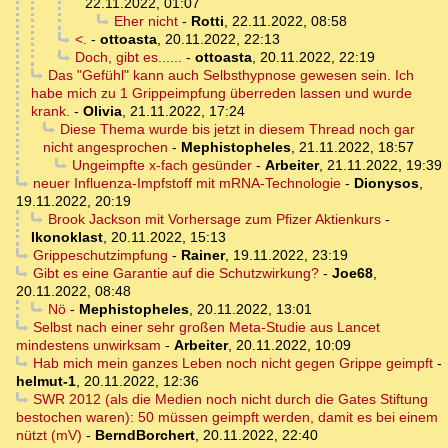
22.11.2022, 01:07
Eher nicht
-
Rotti
,
22.11.2022, 08:58
<.
-
ottoasta
,
20.11.2022, 22:13
Doch, gibt es......
-
ottoasta
,
20.11.2022, 22:19
Das "Gefühl" kann auch Selbsthypnose gewesen sein. Ich
habe mich zu 1 Grippeimpfung überreden lassen und wurde
krank.
-
Olivia
,
21.11.2022, 17:24
Diese Thema wurde bis jetzt in diesem Thread noch gar
nicht angesprochen
-
Mephistopheles
,
21.11.2022, 18:57
Ungeimpfte x-fach gesünder
-
Arbeiter
,
21.11.2022, 19:39
neuer Influenza-Impfstoff mit mRNA-Technologie
-
Dionysos
,
19.11.2022, 20:19
Brook Jackson mit Vorhersage zum Pfizer Aktienkurs
-
Ikonoklast
,
20.11.2022, 15:13
Grippeschutzimpfung
-
Rainer
,
19.11.2022, 23:19
Gibt es eine Garantie auf die Schutzwirkung?
-
Joe68
,
20.11.2022, 08:48
Nö
-
Mephistopheles
,
20.11.2022, 13:01
Selbst nach einer sehr großen Meta-Studie aus Lancet
mindestens unwirksam
-
Arbeiter
,
20.11.2022, 10:09
Hab mich mein ganzes Leben noch nicht gegen Grippe geimpft
-
helmut-1
,
20.11.2022, 12:36
SWR 2012 (als die Medien noch nicht durch die Gates Stiftung
bestochen waren): 50 müssen geimpft werden, damit es bei einem
nützt (mV)
-
BerndBorchert
,
20.11.2022, 22:40