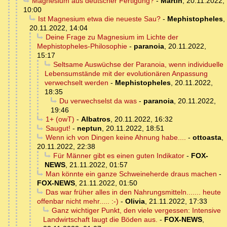
Magnesium aus deutscher Fertigung?
-
Martin
,
20.11.2022,
10:00
Ist Magnesium etwa die neueste Sau?
-
Mephistopheles
,
20.11.2022, 14:04
Deine Frage zu Magnesium im Lichte der
Mephistopheles-Philosophie
-
paranoia
,
20.11.2022,
15:17
Seltsame Auswüchse der Paranoia, wenn individuelle
Lebensumstände mit der evolutionären Anpassung
verwechselt werden
-
Mephistopheles
,
20.11.2022,
18:35
Du verwechselst da was
-
paranoia
,
20.11.2022,
19:46
1+ (owT)
-
Albatros
,
20.11.2022, 16:32
Saugut!
-
neptun
,
20.11.2022, 18:51
Wenn ich von Dingen keine Ahnung habe....
-
ottoasta
,
20.11.2022, 22:38
Für Männer gibt es einen guten Indikator
-
FOX-
NEWS
,
21.11.2022, 01:57
Man könnte ein ganze Schweineherde draus machen
-
FOX-NEWS
,
21.11.2022, 01:50
Das war früher alles in den Nahrungsmitteln....... heute
offenbar nicht mehr..... :-)
-
Olivia
,
21.11.2022, 17:33
Ganz wichtiger Punkt, den viele vergessen: Intensive
Landwirtschaft laugt die Böden aus.
-
FOX-NEWS
,