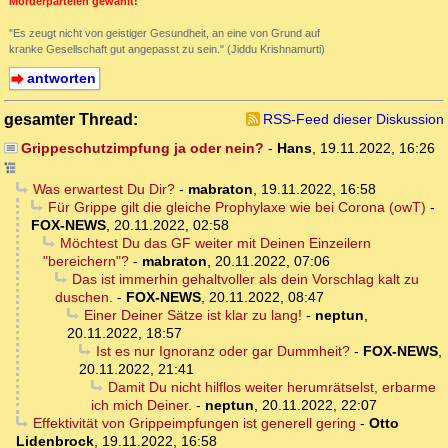
Mörderparteien gewählt!
"Es zeugt nicht von geistiger Gesundheit, an eine von Grund auf
kranke Gesellschaft gut angepasst zu sein." (Jiddu Krishnamurti)
antworten
gesamter Thread:
RSS-Feed dieser Diskussion
Grippeschutzimpfung ja oder nein?
-
Hans
,
19.11.2022, 16:26
Was erwartest Du Dir?
-
mabraton
,
19.11.2022, 16:58
Für Grippe gilt die gleiche Prophylaxe wie bei Corona (owT)
-
FOX-NEWS
,
20.11.2022, 02:58
Möchtest Du das GF weiter mit Deinen Einzeilern
"bereichern"?
-
mabraton
,
20.11.2022, 07:06
Das ist immerhin gehaltvoller als dein Vorschlag kalt zu
duschen.
-
FOX-NEWS
,
20.11.2022, 08:47
Einer Deiner Sätze ist klar zu lang!
-
neptun
,
20.11.2022, 18:57
Ist es nur Ignoranz oder gar Dummheit?
-
FOX-NEWS
,
20.11.2022, 21:41
Damit Du nicht hilflos weiter herumrätselst, erbarme
ich mich Deiner.
-
neptun
,
20.11.2022, 22:07
Effektivität von Grippeimpfungen ist generell gering
-
Otto
Lidenbrock
,
19.11.2022, 16:58