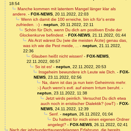
18:54
Manche kommen mit latentem Mangel länger klar als
andere.
-
FOX-NEWS
,
20.11.2022, 22:03
Wenn ich damit die 100 erreiche, bin ich für's erste
zufrieden. :-)
-
neptun
,
20.11.2022, 22:11
Schön für Dich, wenn Du dich am positiven Ende der
Glockenkurve befindest.
-
FOX-NEWS
,
21.11.2022, 01:44
Als Arzt wärest Du (wie die meisten Ärzte) genau das,
was ich wie die Pest meide, ...
-
neptun
,
21.11.2022,
22:36
Glauben heißt nicht wissen!
-
FOX-NEWS
,
22.11.2022, 00:57
So ist es!
-
neptun
,
22.11.2022, 20:53
Insgeheim bewundere ich Leute wie Dich.
-
FOX-
NEWS
,
23.11.2022, 02:56
Na, dann ist das ja nun kein Geheimnis mehr.
:-) Auch wenn's evtl. auf einem Irrtum beruht.
-
neptun
,
23.11.2022, 11:38
Jetzt wirds peinlich. Versuchst Du dich etwa
auch noch in eristischer Dialektik? (owT)
-
FOX-
NEWS
,
24.11.2022, 12:39
Senf.
-
neptun
,
26.11.2022, 01:04
Du hattest für mich einen eigenen Ordner
angelegt?
-
FOX-NEWS
,
26.11.2022, 02:41
Nach der jahrhunderttausendelangen Erfahrung, die bereits