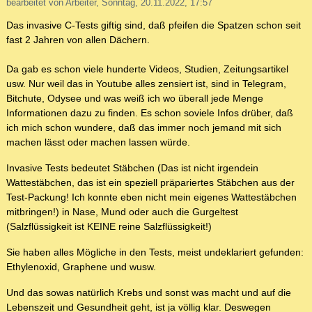
bearbeitet von Arbeiter, Sonntag, 20.11.2022, 17:57
Das invasive C-Tests giftig sind, daß pfeifen die Spatzen schon seit
fast 2 Jahren von allen Dächern.
Da gab es schon viele hunderte Videos, Studien, Zeitungsartikel
usw. Nur weil das in Youtube alles zensiert ist, sind in Telegram,
Bitchute, Odysee und was weiß ich wo überall jede Menge
Informationen dazu zu finden. Es schon soviele Infos drüber, daß
ich mich schon wundere, daß das immer noch jemand mit sich
machen lässt oder machen lassen würde.
Invasive Tests bedeutet Stäbchen (Das ist nicht irgendein
Wattestäbchen, das ist ein speziell präpariertes Stäbchen aus der
Test-Packung! Ich konnte eben nicht mein eigenes Wattestäbchen
mitbringen!) in Nase, Mund oder auch die Gurgeltest
(Salzflüssigkeit ist KEINE reine Salzflüssigkeit!)
Sie haben alles Mögliche in den Tests, meist undeklariert gefunden:
Ethylenoxid, Graphene und wusw.
Und das sowas natürlich Krebs und sonst was macht und auf die
Lebenszeit und Gesundheit geht, ist ja völlig klar. Deswegen