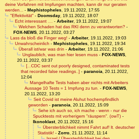
deine Vorfahren mit Impfungen machten, kann dir nur geraten
werden...
-
Mephistopheles
,
19.11.2022, 17:55
"Effektivität"
-
Doomsday
,
19.11.2022, 18:07
Echt interessant ....
-
Arbeiter
,
19.11.2022, 19:07
Welchen Schaden hat das RKI denn zu verantworten?
-
FOX-NEWS
,
20.11.2022, 03:27
Lass da bloß die Finger weg!
-
Arbeiter
,
19.11.2022, 19:03
Unwahrscheinlich
-
Mephistopheles
,
19.11.2022, 19:34
Überall ist/war was drin
-
Arbeiter
,
19.11.2022, 21:06
Unglaublich, was man hier lesen muss
-
FOX-NEWS
,
20.11.2022, 03:37
[...CDC sent out poorly designed, contaminated tests
that recorded false readings..]
-
paranoia
,
20.11.2022,
12:04
Mangelhafte Tests haben aber nichts mit Arbeiters
Aussage 10 Tests = 1 Impfung zu tun.
-
FOX-NEWS
,
20.11.2022, 13:20
Seit Covid ist meine Aluhut hochempfindlich
geworden
-
paranoia
,
20.11.2022, 15:09
Sehe ich auch so, ich mache - wenn - nur die
Spucktests mit vorherigem "räuspern". (owT)
-
Ikonoklast
,
20.11.2022, 15:16
Übersterblichkeit nimmt Fahrt auf! lt. deutscher
Statistik!
-
Zorro
,
21.11.2022, 11:14
Israel / Übersterblichkeit bei den