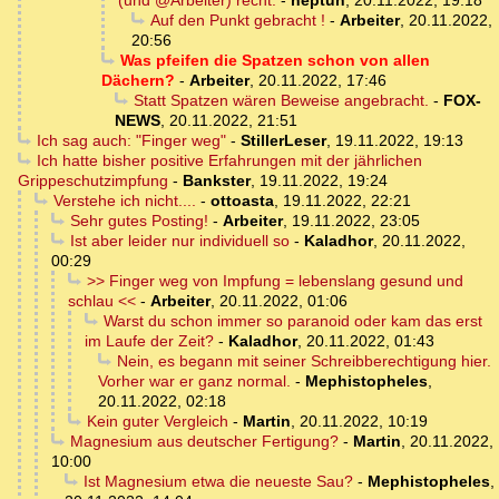
(und @Arbeiter) recht.
-
neptun
,
20.11.2022, 19:18
Auf den Punkt gebracht !
-
Arbeiter
,
20.11.2022,
20:56
Was pfeifen die Spatzen schon von allen
Dächern?
-
Arbeiter
,
20.11.2022, 17:46
Statt Spatzen wären Beweise angebracht.
-
FOX-
NEWS
,
20.11.2022, 21:51
Ich sag auch: "Finger weg"
-
StillerLeser
,
19.11.2022, 19:13
Ich hatte bisher positive Erfahrungen mit der jährlichen
Grippeschutzimpfung
-
Bankster
,
19.11.2022, 19:24
Verstehe ich nicht....
-
ottoasta
,
19.11.2022, 22:21
Sehr gutes Posting!
-
Arbeiter
,
19.11.2022, 23:05
Ist aber leider nur individuell so
-
Kaladhor
,
20.11.2022,
00:29
>> Finger weg von Impfung = lebenslang gesund und
schlau <<
-
Arbeiter
,
20.11.2022, 01:06
Warst du schon immer so paranoid oder kam das erst
im Laufe der Zeit?
-
Kaladhor
,
20.11.2022, 01:43
Nein, es begann mit seiner Schreibberechtigung hier.
Vorher war er ganz normal.
-
Mephistopheles
,
20.11.2022, 02:18
Kein guter Vergleich
-
Martin
,
20.11.2022, 10:19
Magnesium aus deutscher Fertigung?
-
Martin
,
20.11.2022,
10:00
Ist Magnesium etwa die neueste Sau?
-
Mephistopheles
,