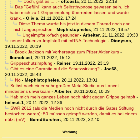
Doch, gibt es......
-
ottoasta
,
20.11.2022, 22:19
Das "Gefühl" kann auch Selbsthypnose gewesen sein. Ich
habe mich zu 1 Grippeimpfung überreden lassen und wurde
krank.
-
Olivia
,
21.11.2022, 17:24
Diese Thema wurde bis jetzt in diesem Thread noch gar
nicht angesprochen
-
Mephistopheles
,
21.11.2022, 18:57
Ungeimpfte x-fach gesünder
-
Arbeiter
,
21.11.2022, 19:39
neuer Influenza-Impfstoff mit mRNA-Technologie
-
Dionysos
,
19.11.2022, 20:19
Brook Jackson mit Vorhersage zum Pfizer Aktienkurs
-
Ikonoklast
,
20.11.2022, 15:13
Grippeschutzimpfung
-
Rainer
,
19.11.2022, 23:19
Gibt es eine Garantie auf die Schutzwirkung?
-
Joe68
,
20.11.2022, 08:48
Nö
-
Mephistopheles
,
20.11.2022, 13:01
Selbst nach einer sehr großen Meta-Studie aus Lancet
mindestens unwirksam
-
Arbeiter
,
20.11.2022, 10:09
Hab mich mein ganzes Leben noch nicht gegen Grippe geimpft
-
helmut-1
,
20.11.2022, 12:36
SWR 2012 (als die Medien noch nicht durch die Gates Stiftung
bestochen waren): 50 müssen geimpft werden, damit es bei einem
nützt (mV)
-
BerndBorchert
,
20.11.2022, 22:40
Werbung