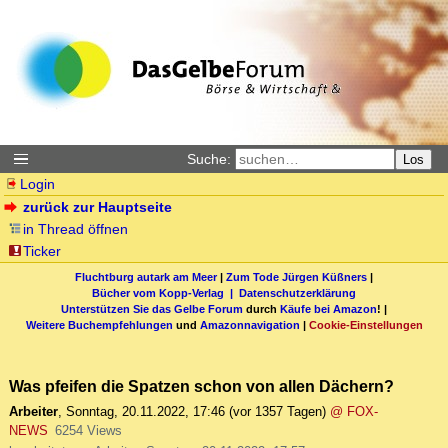
Suche:
Los
Login
zurück zur Hauptseite
in Thread öffnen
Ticker
Fluchtburg autark am Meer
|
Zum Tode Jürgen Küßners
|
Bücher vom Kopp-Verlag |
Datenschutzerklärung
Unterstützen Sie das Gelbe Forum
durch
Käufe bei Amazon
! |
Weitere Buchempfehlungen
und
Amazonnavigation
|
Cookie-Einstellungen
Was pfeifen die Spatzen schon von allen Dächern?
Arbeiter
,
Sonntag, 20.11.2022, 17:46
(vor 1357 Tagen)
@ FOX-
NEWS
6254 Views