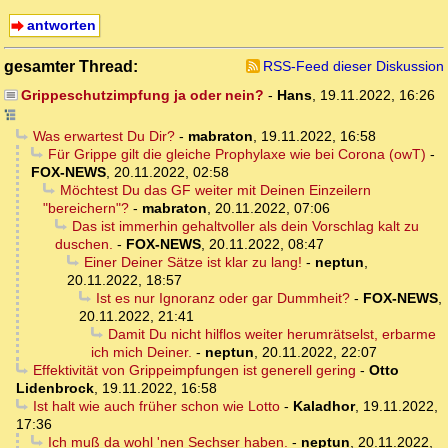
antworten
gesamter Thread:
RSS-Feed dieser Diskussion
Grippeschutzimpfung ja oder nein?
-
Hans
,
19.11.2022, 16:26
Was erwartest Du Dir?
-
mabraton
,
19.11.2022, 16:58
Für Grippe gilt die gleiche Prophylaxe wie bei Corona (owT)
-
FOX-NEWS
,
20.11.2022, 02:58
Möchtest Du das GF weiter mit Deinen Einzeilern
"bereichern"?
-
mabraton
,
20.11.2022, 07:06
Das ist immerhin gehaltvoller als dein Vorschlag kalt zu
duschen.
-
FOX-NEWS
,
20.11.2022, 08:47
Einer Deiner Sätze ist klar zu lang!
-
neptun
,
20.11.2022, 18:57
Ist es nur Ignoranz oder gar Dummheit?
-
FOX-NEWS
,
20.11.2022, 21:41
Damit Du nicht hilflos weiter herumrätselst, erbarme
ich mich Deiner.
-
neptun
,
20.11.2022, 22:07
Effektivität von Grippeimpfungen ist generell gering
-
Otto
Lidenbrock
,
19.11.2022, 16:58
Ist halt wie auch früher schon wie Lotto
-
Kaladhor
,
19.11.2022,
17:36
Ich muß da wohl 'nen Sechser haben.
-
neptun
,
20.11.2022,