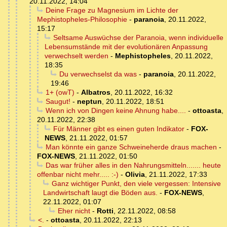
20.11.2022, 14:04
Deine Frage zu Magnesium im Lichte der
Mephistopheles-Philosophie
-
paranoia
,
20.11.2022,
15:17
Seltsame Auswüchse der Paranoia, wenn individuelle
Lebensumstände mit der evolutionären Anpassung
verwechselt werden
-
Mephistopheles
,
20.11.2022,
18:35
Du verwechselst da was
-
paranoia
,
20.11.2022,
19:46
1+ (owT)
-
Albatros
,
20.11.2022, 16:32
Saugut!
-
neptun
,
20.11.2022, 18:51
Wenn ich von Dingen keine Ahnung habe....
-
ottoasta
,
20.11.2022, 22:38
Für Männer gibt es einen guten Indikator
-
FOX-
NEWS
,
21.11.2022, 01:57
Man könnte ein ganze Schweineherde draus machen
-
FOX-NEWS
,
21.11.2022, 01:50
Das war früher alles in den Nahrungsmitteln....... heute
offenbar nicht mehr..... :-)
-
Olivia
,
21.11.2022, 17:33
Ganz wichtiger Punkt, den viele vergessen: Intensive
Landwirtschaft laugt die Böden aus.
-
FOX-NEWS
,
22.11.2022, 01:07
Eher nicht
-
Rotti
,
22.11.2022, 08:58
<.
-
ottoasta
,
20.11.2022, 22:13