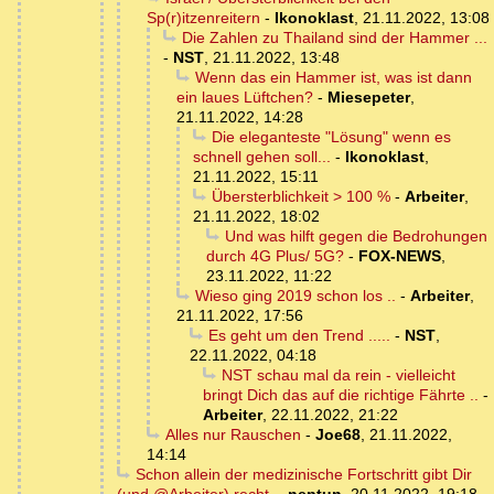
Sp(r)itzenreitern
-
Ikonoklast
,
21.11.2022, 13:08
Die Zahlen zu Thailand sind der Hammer ...
-
NST
,
21.11.2022, 13:48
Wenn das ein Hammer ist, was ist dann
ein laues Lüftchen?
-
Miesepeter
,
21.11.2022, 14:28
Die eleganteste "Lösung" wenn es
schnell gehen soll...
-
Ikonoklast
,
21.11.2022, 15:11
Übersterblichkeit > 100 %
-
Arbeiter
,
21.11.2022, 18:02
Und was hilft gegen die Bedrohungen
durch 4G Plus/ 5G?
-
FOX-NEWS
,
23.11.2022, 11:22
Wieso ging 2019 schon los ..
-
Arbeiter
,
21.11.2022, 17:56
Es geht um den Trend .....
-
NST
,
22.11.2022, 04:18
NST schau mal da rein - vielleicht
bringt Dich das auf die richtige Fährte ..
-
Arbeiter
,
22.11.2022, 21:22
Alles nur Rauschen
-
Joe68
,
21.11.2022,
14:14
Schon allein der medizinische Fortschritt gibt Dir