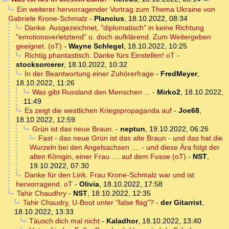
Ein weiterer hervorragender Vortrag zum Thema Ukraine von
Gabriele Krone-Schmalz
-
Plancius
,
18.10.2022, 08:34
Danke. Ausgezeichnet, "diplomatisch" in keine Richtung
"emotionsverletztend" u. doch aufklärend. Zum Weitergeben
geeignet. (oT)
-
Wayne Schlegel
,
18.10.2022, 10:25
Richtig phantastisch. Danke fürs Einstellen! oT
-
stocksorcerer
,
18.10.2022, 10:32
In der Beantwortung einer Zuhörerfrage
-
FredMeyer
,
18.10.2022, 11:26
Was gibt Russland den Menschen ...
-
Mirko2
,
18.10.2022,
11:49
Es zeigt die westlichen Kriegspropaganda auf
-
Joe68
,
18.10.2022, 12:59
Grün ist das neue Braun.
-
neptun
,
19.10.2022, 06:26
Fast - das neue Grün ist das alte Braun - und das hat die
Wurzeln bei den Angelsachsen .... - und diese Ära folgt der
alten Königin, einer Frau .... auf dem Fusse (oT)
-
NST
,
19.10.2022, 07:30
Danke für den Link. Frau Krone-Schmalz war und ist
hervorragend. oT
-
Olivia
,
18.10.2022, 17:58
Tahir Chaudhry
-
NST
,
18.10.2022, 12:35
Tahir Chaudry, U-Boot unter "false flag"?
-
der Gitarrist
,
18.10.2022, 13:33
Täusch dich mal nicht
-
Kaladhor
,
18.10.2022, 13:40