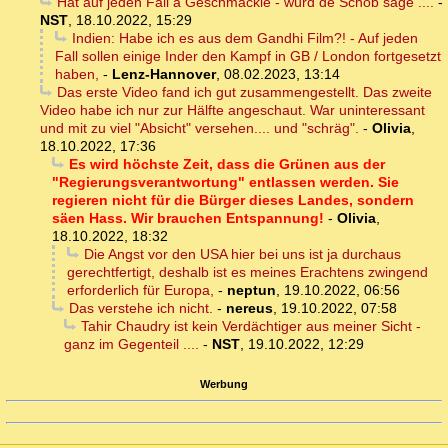
Hat auf jeden Fall a Geschmäckle - würd de Schob sage ....
-
NST
,
18.10.2022, 15:29
Indien: Habe ich es aus dem Gandhi Film?! - Auf jeden
Fall sollen einige Inder den Kampf in GB / London fortgesetzt
haben,
-
Lenz-Hannover
,
08.02.2023, 13:14
Das erste Video fand ich gut zusammengestellt. Das zweite
Video habe ich nur zur Hälfte angeschaut. War uninteressant
und mit zu viel "Absicht" versehen.... und "schräg".
-
Olivia
,
18.10.2022, 17:36
Es wird höchste Zeit, dass die Grünen aus der
"Regierungsverantwortung" entlassen werden. Sie
regieren nicht für die Bürger dieses Landes, sondern
säen Hass. Wir brauchen Entspannung!
-
Olivia
,
18.10.2022, 18:32
Die Angst vor den USA hier bei uns ist ja durchaus
gerechtfertigt, deshalb ist es meines Erachtens zwingend
erforderlich für Europa,
-
neptun
,
19.10.2022, 06:56
Das verstehe ich nicht.
-
nereus
,
19.10.2022, 07:58
Tahir Chaudry ist kein Verdächtiger aus meiner Sicht -
ganz im Gegenteil ....
-
NST
,
19.10.2022, 12:29
Werbung