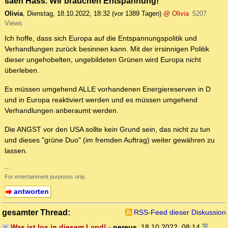
säen Hass. Wir brauchen Entspannung!
Olivia
,
Dienstag, 18.10.2022, 18:32
(vor 1389 Tagen)
@ Olivia
5207
Views
Ich hoffe, dass sich Europa auf die Entspannungspolitik und
Verhandlungen zurück besinnen kann. Mit der irrsinnigen Politik
dieser ungehobelten, ungebildeten Grünen wird Europa nicht
überleben.
Es müssen umgehend ALLE vorhandenen Energiereserven in D
und in Europa reaktiviert werden und es müssen umgehend
Verhandlungen anberaumt werden.
Die ANGST vor den USA sollte kein Grund sein, das nicht zu tun
und dieses "grüne Duo" (im fremden Auftrag) weiter gewähren zu
lassen.
--
For entertainment purposes only.
antworten
gesamter Thread:
RSS-Feed dieser Diskussion
Was ist los in diesem Land!
-
nereus
,
18.10.2022, 08:14