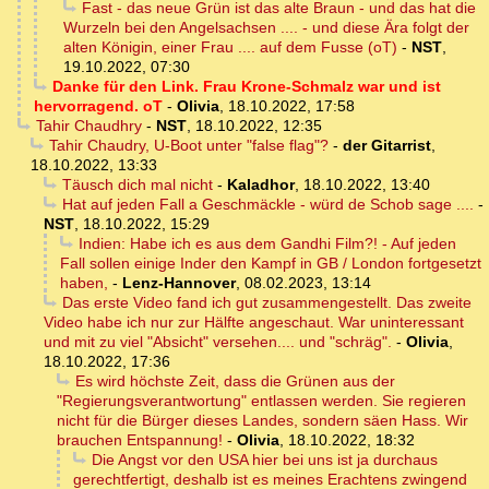
Fast - das neue Grün ist das alte Braun - und das hat die
Wurzeln bei den Angelsachsen .... - und diese Ära folgt der
alten Königin, einer Frau .... auf dem Fusse (oT)
-
NST
,
19.10.2022, 07:30
Danke für den Link. Frau Krone-Schmalz war und ist
hervorragend. oT
-
Olivia
,
18.10.2022, 17:58
Tahir Chaudhry
-
NST
,
18.10.2022, 12:35
Tahir Chaudry, U-Boot unter "false flag"?
-
der Gitarrist
,
18.10.2022, 13:33
Täusch dich mal nicht
-
Kaladhor
,
18.10.2022, 13:40
Hat auf jeden Fall a Geschmäckle - würd de Schob sage ....
-
NST
,
18.10.2022, 15:29
Indien: Habe ich es aus dem Gandhi Film?! - Auf jeden
Fall sollen einige Inder den Kampf in GB / London fortgesetzt
haben,
-
Lenz-Hannover
,
08.02.2023, 13:14
Das erste Video fand ich gut zusammengestellt. Das zweite
Video habe ich nur zur Hälfte angeschaut. War uninteressant
und mit zu viel "Absicht" versehen.... und "schräg".
-
Olivia
,
18.10.2022, 17:36
Es wird höchste Zeit, dass die Grünen aus der
"Regierungsverantwortung" entlassen werden. Sie regieren
nicht für die Bürger dieses Landes, sondern säen Hass. Wir
brauchen Entspannung!
-
Olivia
,
18.10.2022, 18:32
Die Angst vor den USA hier bei uns ist ja durchaus
gerechtfertigt, deshalb ist es meines Erachtens zwingend