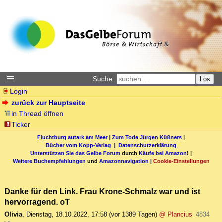
Suche:
Los
Login
zurück zur Hauptseite
in Thread öffnen
Ticker
Fluchtburg autark am Meer
|
Zum Tode Jürgen Küßners
|
Bücher vom Kopp-Verlag |
Datenschutzerklärung
Unterstützen Sie das Gelbe Forum
durch
Käufe bei Amazon
! |
Weitere Buchempfehlungen
und
Amazonnavigation
|
Cookie-Einstellungen
Danke für den Link. Frau Krone-Schmalz war und ist
hervorragend. oT
Olivia
,
Dienstag, 18.10.2022, 17:58
(vor 1389 Tagen)
@ Plancius
4834