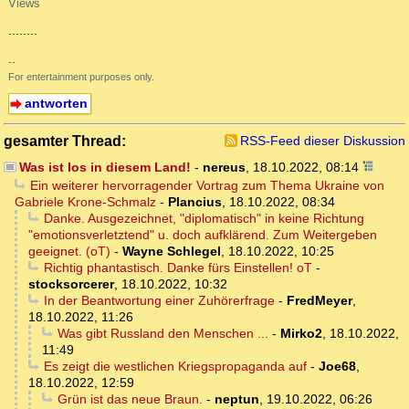
Views
........
--
For entertainment purposes only.
antworten
gesamter Thread:
RSS-Feed dieser Diskussion
Was ist los in diesem Land!
-
nereus
,
18.10.2022, 08:14
Ein weiterer hervorragender Vortrag zum Thema Ukraine von
Gabriele Krone-Schmalz
-
Plancius
,
18.10.2022, 08:34
Danke. Ausgezeichnet, "diplomatisch" in keine Richtung
"emotionsverletztend" u. doch aufklärend. Zum Weitergeben
geeignet. (oT)
-
Wayne Schlegel
,
18.10.2022, 10:25
Richtig phantastisch. Danke fürs Einstellen! oT
-
stocksorcerer
,
18.10.2022, 10:32
In der Beantwortung einer Zuhörerfrage
-
FredMeyer
,
18.10.2022, 11:26
Was gibt Russland den Menschen ...
-
Mirko2
,
18.10.2022,
11:49
Es zeigt die westlichen Kriegspropaganda auf
-
Joe68
,
18.10.2022, 12:59
Grün ist das neue Braun.
-
neptun
,
19.10.2022, 06:26