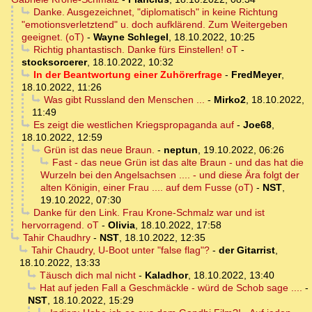
Danke. Ausgezeichnet, "diplomatisch" in keine Richtung
"emotionsverletztend" u. doch aufklärend. Zum Weitergeben
geeignet. (oT)
-
Wayne Schlegel
,
18.10.2022, 10:25
Richtig phantastisch. Danke fürs Einstellen! oT
-
stocksorcerer
,
18.10.2022, 10:32
In der Beantwortung einer Zuhörerfrage
-
FredMeyer
,
18.10.2022, 11:26
Was gibt Russland den Menschen ...
-
Mirko2
,
18.10.2022,
11:49
Es zeigt die westlichen Kriegspropaganda auf
-
Joe68
,
18.10.2022, 12:59
Grün ist das neue Braun.
-
neptun
,
19.10.2022, 06:26
Fast - das neue Grün ist das alte Braun - und das hat die
Wurzeln bei den Angelsachsen .... - und diese Ära folgt der
alten Königin, einer Frau .... auf dem Fusse (oT)
-
NST
,
19.10.2022, 07:30
Danke für den Link. Frau Krone-Schmalz war und ist
hervorragend. oT
-
Olivia
,
18.10.2022, 17:58
Tahir Chaudhry
-
NST
,
18.10.2022, 12:35
Tahir Chaudry, U-Boot unter "false flag"?
-
der Gitarrist
,
18.10.2022, 13:33
Täusch dich mal nicht
-
Kaladhor
,
18.10.2022, 13:40
Hat auf jeden Fall a Geschmäckle - würd de Schob sage ....
-
NST
,
18.10.2022, 15:29