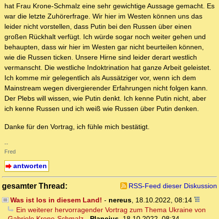
hat Frau Krone-Schmalz eine sehr gewichtige Aussage gemacht. Es
war die letzte Zuhörerfrage. Wir hier im Westen können uns das
leider nicht vorstellen, dass Putin bei den Russen über einen
großen Rückhalt verfügt. Ich würde sogar noch weiter gehen und
behaupten, dass wir hier im Westen gar nicht beurteilen können,
wie die Russen ticken. Unsere Hirne sind leider derart westlich
vermanscht. Die westliche Indoktrination hat ganze Arbeit geleistet.
Ich komme mir gelegentlich als Aussätziger vor, wenn ich dem
Mainstream wegen divergierender Erfahrungen nicht folgen kann.
Der Plebs will wissen, wie Putin denkt. Ich kenne Putin nicht, aber
ich kenne Russen und ich weiß wie Russen über Putin denken.
Danke für den Vortrag, ich fühle mich bestätigt.
--
Fred
antworten
gesamter Thread:
RSS-Feed dieser Diskussion
Was ist los in diesem Land!
-
nereus
,
18.10.2022, 08:14
Ein weiterer hervorragender Vortrag zum Thema Ukraine von
Gabriele Krone-Schmalz
-
Plancius
,
18.10.2022, 08:34