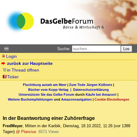
Suche:
Los
Login
zurück zur Hauptseite
in Thread öffnen
Ticker
Fluchtburg autark am Meer
|
Zum Tode Jürgen Küßners
|
Bücher vom Kopp-Verlag |
Datenschutzerklärung
Unterstützen Sie das Gelbe Forum
durch
Käufe bei Amazon
! |
Weitere Buchempfehlungen
und
Amazonnavigation
|
Cookie-Einstellungen
In der Beantwortung einer Zuhörerfrage
FredMeyer
,
Mitten in der Karibik
,
Dienstag, 18.10.2022, 11:26
(vor 1388
Tagen)
@ Plancius
6571 Views