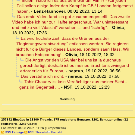
Indien: Habe ich es aus dem Gandhi Film?! - Auf jeden
Fall sollen einige Inder den Kampf in GB / London fortgesetzt
haben,
-
Lenz-Hannover
,
08.02.2023, 13:14
Das erste Video fand ich gut zusammengestellt. Das zweite
Video habe ich nur zur Hälfte angeschaut. War uninteressant
und mit zu viel "Absicht" versehen.... und "schräg".
-
Olivia
,
18.10.2022, 17:36
Es wird höchste Zeit, dass die Grünen aus der
"Regierungsverantwortung" entlassen werden. Sie regieren
nicht für die Bürger dieses Landes, sondern säen Hass. Wir
brauchen Entspannung!
-
Olivia
,
18.10.2022, 18:32
Die Angst vor den USA hier bei uns ist ja durchaus
gerechtfertigt, deshalb ist es meines Erachtens zwingend
erforderlich für Europa,
-
neptun
,
19.10.2022, 06:56
Das verstehe ich nicht.
-
nereus
,
19.10.2022, 07:58
Tahir Chaudry ist kein Verdächtiger aus meiner Sicht -
ganz im Gegenteil ....
-
NST
,
19.10.2022, 12:29
Werbung
257342 Einträge in 18360 Threads, 975 registrierte Benutzer, 3261 Benutzer online (12
registrierte, 3249 Gäste)
Forumszeit: 06.08.2026, 11:26 (Europe/Berlin)
RSS Einträge
RSS Threads
Kontakt