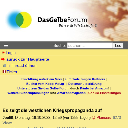
Suche:
Los
Login
zurück zur Hauptseite
in Thread öffnen
Ticker
Fluchtburg autark am Meer
|
Zum Tode Jürgen Küßners
|
Bücher vom Kopp-Verlag |
Datenschutzerklärung
Unterstützen Sie das Gelbe Forum
durch
Käufe bei Amazon
! |
Weitere Buchempfehlungen
und
Amazonnavigation
|
Cookie-Einstellungen
Es zeigt die westlichen Kriegspropaganda auf
Joe68
,
Dienstag, 18.10.2022, 12:59
(vor 1388 Tagen)
@ Plancius
6270
Views