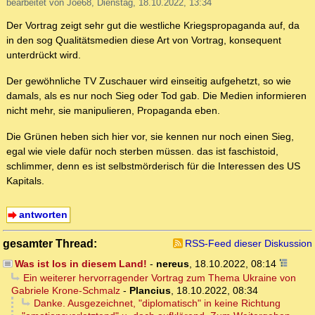
bearbeitet von Joe68, Dienstag, 18.10.2022, 13:34
Der Vortrag zeigt sehr gut die westliche Kriegspropaganda auf, da
in den sog Qualitätsmedien diese Art von Vortrag, konsequent
unterdrückt wird.
Der gewöhnliche TV Zuschauer wird einseitig aufgehetzt, so wie
damals, als es nur noch Sieg oder Tod gab. Die Medien informieren
nicht mehr, sie manipulieren, Propaganda eben.
Die Grünen heben sich hier vor, sie kennen nur noch einen Sieg,
egal wie viele dafür noch sterben müssen. das ist faschistoid,
schlimmer, denn es ist selbstmörderisch für die Interessen des US
Kapitals.
antworten
gesamter Thread:
RSS-Feed dieser Diskussion
Was ist los in diesem Land!
-
nereus
,
18.10.2022, 08:14
Ein weiterer hervorragender Vortrag zum Thema Ukraine von
Gabriele Krone-Schmalz
-
Plancius
,
18.10.2022, 08:34
Danke. Ausgezeichnet, "diplomatisch" in keine Richtung