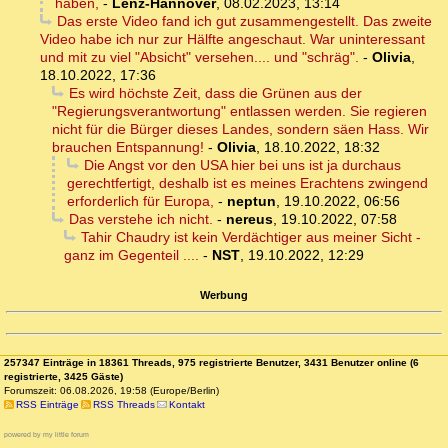
haben,
-
Lenz-Hannover
,
08.02.2023, 13:14
Das erste Video fand ich gut zusammengestellt. Das zweite
Video habe ich nur zur Hälfte angeschaut. War uninteressant
und mit zu viel "Absicht" versehen.... und "schräg".
-
Olivia
,
18.10.2022, 17:36
Es wird höchste Zeit, dass die Grünen aus der
"Regierungsverantwortung" entlassen werden. Sie regieren
nicht für die Bürger dieses Landes, sondern säen Hass. Wir
brauchen Entspannung!
-
Olivia
,
18.10.2022, 18:32
Die Angst vor den USA hier bei uns ist ja durchaus
gerechtfertigt, deshalb ist es meines Erachtens zwingend
erforderlich für Europa,
-
neptun
,
19.10.2022, 06:56
Das verstehe ich nicht.
-
nereus
,
19.10.2022, 07:58
Tahir Chaudry ist kein Verdächtiger aus meiner Sicht -
ganz im Gegenteil ....
-
NST
,
19.10.2022, 12:29
Werbung
257347 Einträge in 18361 Threads, 975 registrierte Benutzer, 3431 Benutzer online (6
registrierte, 3425 Gäste)
Forumszeit: 06.08.2026, 19:58 (Europe/Berlin)
RSS Einträge
RSS Threads
Kontakt
powered by my little forum