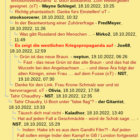
"emotionsverletztend" u. doch aufklärend. Zum Weitergeben
geeignet. (oT)
-
Wayne Schlegel
,
18.10.2022, 10:25
Richtig phantastisch. Danke fürs Einstellen! oT
-
stocksorcerer
,
18.10.2022, 10:32
In der Beantwortung einer Zuhörerfrage
-
FredMeyer
,
18.10.2022, 11:26
Was gibt Russland den Menschen ...
-
Mirko2
,
18.10.2022,
11:49
Es zeigt die westlichen Kriegspropaganda auf
-
Joe68
,
18.10.2022, 12:59
Grün ist das neue Braun.
-
neptun
,
19.10.2022, 06:26
Fast - das neue Grün ist das alte Braun - und das hat die
Wurzeln bei den Angelsachsen .... - und diese Ära folgt der
alten Königin, einer Frau .... auf dem Fusse (oT)
-
NST
,
19.10.2022, 07:30
Danke für den Link. Frau Krone-Schmalz war und ist
hervorragend. oT
-
Olivia
,
18.10.2022, 17:58
Tahir Chaudhry
-
NST
,
18.10.2022, 12:35
Tahir Chaudry, U-Boot unter "false flag"?
-
der Gitarrist
,
18.10.2022, 13:33
Täusch dich mal nicht
-
Kaladhor
,
18.10.2022, 13:40
Hat auf jeden Fall a Geschmäckle - würd de Schob sage ....
-
NST
,
18.10.2022, 15:29
Indien: Habe ich es aus dem Gandhi Film?! - Auf jeden
Fall sollen einige Inder den Kampf in GB / London fortgesetzt