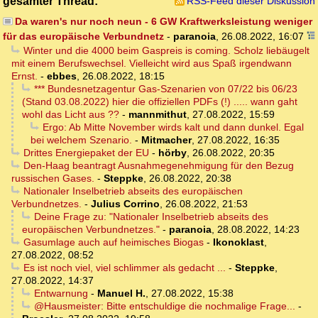
gesamter Thread:
RSS-Feed dieser Diskussion
Da waren's nur noch neun - 6 GW Kraftwerksleistung weniger
für das europäische Verbundnetz
-
paranoia
,
26.08.2022, 16:07
Winter und die 4000 beim Gaspreis is coming. Scholz liebäugelt
mit einem Berufswechsel. Vielleicht wird aus Spaß irgendwann
Ernst.
-
ebbes
,
26.08.2022, 18:15
*** Bundesnetzagentur Gas-Szenarien von 07/22 bis 06/23
(Stand 03.08.2022) hier die offiziellen PDFs (!) ..... wann gaht
wohl das Licht aus ??
-
mannmithut
,
27.08.2022, 15:59
Ergo: Ab Mitte November wirds kalt und dann dunkel. Egal
bei welchem Szenario.
-
Mitmacher
,
27.08.2022, 16:35
Drittes Energiepaket der EU
-
hörby
,
26.08.2022, 20:35
Den-Haag beantragt Ausnahmegenehmigung für den Bezug
russischen Gases.
-
Steppke
,
26.08.2022, 20:38
Nationaler Inselbetrieb abseits des europäischen
Verbundnetzes.
-
Julius Corrino
,
26.08.2022, 21:53
Deine Frage zu: "Nationaler Inselbetrieb abseits des
europäischen Verbundnetzes."
-
paranoia
,
28.08.2022, 14:23
Gasumlage auch auf heimisches Biogas
-
Ikonoklast
,
27.08.2022, 08:52
Es ist noch viel, viel schlimmer als gedacht ...
-
Steppke
,
27.08.2022, 14:37
Entwarnung
-
Manuel H.
,
27.08.2022, 15:38
@Hausmeister: Bitte entschuldige die nochmalige Frage...
-