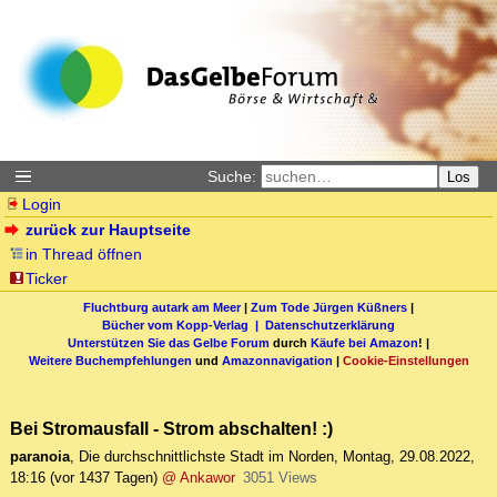
Suche:
Los
Login
zurück zur Hauptseite
in Thread öffnen
Ticker
Fluchtburg autark am Meer
|
Zum Tode Jürgen Küßners
|
Bücher vom Kopp-Verlag |
Datenschutzerklärung
Unterstützen Sie das Gelbe Forum
durch
Käufe bei Amazon
! |
Weitere Buchempfehlungen
und
Amazonnavigation
|
Cookie-Einstellungen
Bei Stromausfall - Strom abschalten! :)
paranoia
,
Die durchschnittlichste Stadt im Norden
,
Montag, 29.08.2022,
18:16
(vor 1437 Tagen)
@ Ankawor
3051 Views