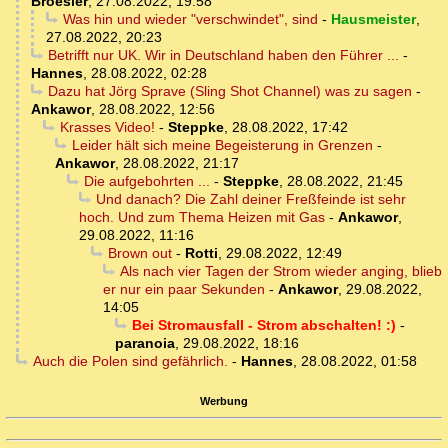
Broesler
,
27.08.2022, 19:58
Was hin und wieder "verschwindet", sind
-
Hausmeister
,
27.08.2022, 20:23
Betrifft nur UK. Wir in Deutschland haben den Führer ...
-
Hannes
,
28.08.2022, 02:28
Dazu hat Jörg Sprave (Sling Shot Channel) was zu sagen
-
Ankawor
,
28.08.2022, 12:56
Krasses Video!
-
Steppke
,
28.08.2022, 17:42
Leider hält sich meine Begeisterung in Grenzen
-
Ankawor
,
28.08.2022, 21:17
Die aufgebohrten ...
-
Steppke
,
28.08.2022, 21:45
Und danach? Die Zahl deiner Freßfeinde ist sehr
hoch. Und zum Thema Heizen mit Gas
-
Ankawor
,
29.08.2022, 11:16
Brown out
-
Rotti
,
29.08.2022, 12:49
Als nach vier Tagen der Strom wieder anging, blieb
er nur ein paar Sekunden
-
Ankawor
,
29.08.2022,
14:05
Bei Stromausfall - Strom abschalten! :)
-
paranoia
,
29.08.2022, 18:16
Auch die Polen sind gefährlich.
-
Hannes
,
28.08.2022, 01:58
Werbung