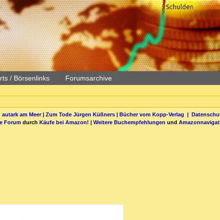
ts / Börsenlinks
Forumsarchive
 autark am Meer
|
Zum Tode Jürgen Küßners
|
Bücher vom Kopp-Verlag |
Datenschut
be Forum
durch
Käufe bei Amazon
! |
Weitere Buchempfehlungen
und
Amazonnavigat