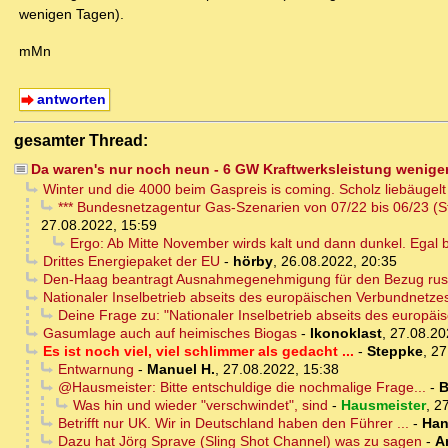
wenigen Tagen).
mMn
antworten
gesamter Thread:
Da waren's nur noch neun - 6 GW Kraftwerksleistung wenige
Winter und die 4000 beim Gaspreis is coming. Scholz liebäugelt
*** Bundesnetzagentur Gas-Szenarien von 07/22 bis 06/23 (Stan
27.08.2022, 15:59
Ergo: Ab Mitte November wirds kalt und dann dunkel. Egal 
Drittes Energiepaket der EU
-
hörby
,
26.08.2022, 20:35
Den-Haag beantragt Ausnahmegenehmigung für den Bezug rus
Nationaler Inselbetrieb abseits des europäischen Verbundnetze
Deine Frage zu: "Nationaler Inselbetrieb abseits des europä
Gasumlage auch auf heimisches Biogas
-
Ikonoklast
,
27.08.20
Es ist noch viel, viel schlimmer als gedacht ...
-
Steppke
,
27
Entwarnung
-
Manuel H.
,
27.08.2022, 15:38
@Hausmeister: Bitte entschuldige die nochmalige Frage...
-
B
Was hin und wieder "verschwindet", sind
-
Hausmeister
,
27
Betrifft nur UK. Wir in Deutschland haben den Führer ...
-
Han
Dazu hat Jörg Sprave (Sling Shot Channel) was zu sagen
-
A