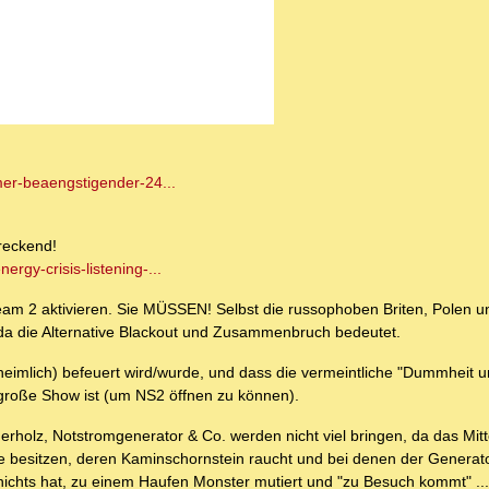
mer-beaengstigender-24...
reckend!
rgy-crisis-listening-...
eam 2 aktivieren. Sie MÜSSEN! Selbst die russophoben Briten, Polen u
 da die Alternative Blackout und Zusammenbruch bedeutet.
heimlich) befeuert wird/wurde, und dass die vermeintliche "Dummheit 
e große Show ist (um NS2 öffnen zu können).
uerholz, Notstromgenerator & Co. werden nicht viel bringen, da das Mitt
räte besitzen, deren Kaminschornstein raucht und bei denen der Generat
nichts hat, zu einem Haufen Monster mutiert und "zu Besuch kommt" ...