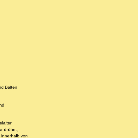
nd Balten
und
elalter
or dröhnt,
 innerhalb von