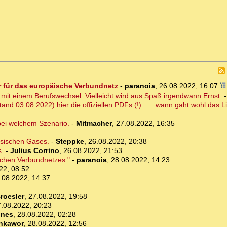
r für das europäische Verbundnetz
-
paranoia
,
26.08.2022, 16:07
 mit einem Berufswechsel. Vielleicht wird aus Spaß irgendwann Ernst.
d 03.08.2022) hier die offiziellen PDFs (!) ..... wann gaht wohl das L
bei welchem Szenario.
-
Mitmacher
,
27.08.2022, 16:35
sischen Gases.
-
Steppke
,
26.08.2022, 20:38
s.
-
Julius Corrino
,
26.08.2022, 21:53
ischen Verbundnetzes."
-
paranoia
,
28.08.2022, 14:23
22, 08:52
.08.2022, 14:37
roesler
,
27.08.2022, 19:58
.08.2022, 20:23
nes
,
28.08.2022, 02:28
nkawor
,
28.08.2022, 12:56