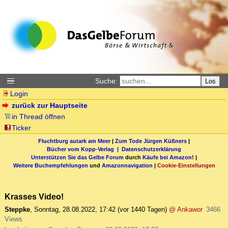
Suche:
Los
Login
zurück zur Hauptseite
in Thread öffnen
Ticker
Fluchtburg autark am Meer
|
Zum Tode Jürgen Küßners
|
Bücher vom Kopp-Verlag |
Datenschutzerklärung
Unterstützen Sie das Gelbe Forum
durch
Käufe bei Amazon
! |
Weitere Buchempfehlungen
und
Amazonnavigation
|
Cookie-Einstellungen
Krasses Video!
Steppke
,
Sonntag, 28.08.2022, 17:42
(vor 1440 Tagen)
@ Ankawor
3466
Views