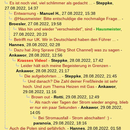
Es ist noch viel, viel schlimmer als gedacht ...
-
Steppke
,
27.08.2022, 14:37
Entwarnung
-
Manuel H.
,
27.08.2022, 15:38
@Hausmeister: Bitte entschuldige die nochmalige Frage...
-
Broesler
,
27.08.2022, 19:58
Was hin und wieder "verschwindet", sind
-
Hausmeister
,
27.08.2022, 20:23
Betrifft nur UK. Wir in Deutschland haben den Führer ...
-
Hannes
,
28.08.2022, 02:28
Dazu hat Jörg Sprave (Sling Shot Channel) was zu sagen
-
Ankawor
,
28.08.2022, 12:56
Krasses Video!
-
Steppke
,
28.08.2022, 17:42
Leider hält sich meine Begeisterung in Grenzen
-
Ankawor
,
28.08.2022, 21:17
Die aufgebohrten ...
-
Steppke
,
28.08.2022, 21:45
Und danach? Die Zahl deiner Freßfeinde ist sehr
hoch. Und zum Thema Heizen mit Gas
-
Ankawor
,
29.08.2022, 11:16
Brown out
-
Rotti
,
29.08.2022, 12:49
Als nach vier Tagen der Strom wieder anging, blieb
er nur ein paar Sekunden
-
Ankawor
,
29.08.2022,
14:05
Bei Stromausfall - Strom abschalten! :)
-
paranoia
,
29.08.2022, 18:16
Auch die Polen sind gefährlich.
-
Hannes
,
28.08.2022, 01:58