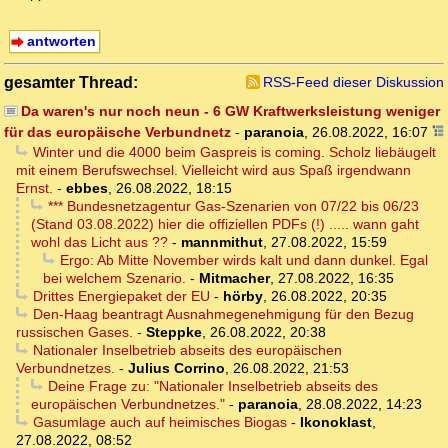
antworten
gesamter Thread:
RSS-Feed dieser Diskussion
Da waren's nur noch neun - 6 GW Kraftwerksleistung weniger
für das europäische Verbundnetz
-
paranoia
,
26.08.2022, 16:07
Winter und die 4000 beim Gaspreis is coming. Scholz liebäugelt
mit einem Berufswechsel. Vielleicht wird aus Spaß irgendwann
Ernst.
-
ebbes
,
26.08.2022, 18:15
*** Bundesnetzagentur Gas-Szenarien von 07/22 bis 06/23
(Stand 03.08.2022) hier die offiziellen PDFs (!) ..... wann gaht
wohl das Licht aus ??
-
mannmithut
,
27.08.2022, 15:59
Ergo: Ab Mitte November wirds kalt und dann dunkel. Egal
bei welchem Szenario.
-
Mitmacher
,
27.08.2022, 16:35
Drittes Energiepaket der EU
-
hörby
,
26.08.2022, 20:35
Den-Haag beantragt Ausnahmegenehmigung für den Bezug
russischen Gases.
-
Steppke
,
26.08.2022, 20:38
Nationaler Inselbetrieb abseits des europäischen
Verbundnetzes.
-
Julius Corrino
,
26.08.2022, 21:53
Deine Frage zu: "Nationaler Inselbetrieb abseits des
europäischen Verbundnetzes."
-
paranoia
,
28.08.2022, 14:23
Gasumlage auch auf heimisches Biogas
-
Ikonoklast
,
27.08.2022, 08:52