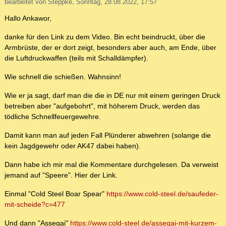
bearbeitet von Steppke, Sonntag, 28.08.2022, 17:57
Hallo Ankawor,
danke für den Link zu dem Video. Bin echt beindruckt, über die
Armbrüste, der er dort zeigt, besonders aber auch, am Ende, über
die Luftdruckwaffen (teils mit Schalldämpfer).
Wie schnell die schießen. Wahnsinn!
Wie er ja sagt, darf man die die in DE nur mit einem geringen Druck
betreiben aber "aufgebohrt", mit höherem Druck, werden das
tödliche Schnellfeuergewehre.
Damit kann man auf jeden Fall Plünderer abwehren (solange die
kein Jagdgewehr oder AK47 dabei haben).
Dann habe ich mir mal die Kommentare durchgelesen. Da verweist
jemand auf "Speere". Hier der Link.
Einmal "Cold Steel Boar Spear"
https://www.cold-steel.de/saufeder-
mit-scheide?c=477
Und dann "Assegai"
https://www.cold-steel.de/assegai-mit-kurzem-