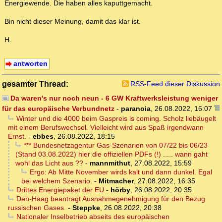
Energiewende. Die haben alles kaputtgemacht.
Bin nicht dieser Meinung, damit das klar ist.
H.
antworten
gesamter Thread:
RSS-Feed dieser Diskussion
Da waren's nur noch neun - 6 GW Kraftwerksleistung weniger
für das europäische Verbundnetz
-
paranoia
,
26.08.2022, 16:07
Winter und die 4000 beim Gaspreis is coming. Scholz liebäugelt
mit einem Berufswechsel. Vielleicht wird aus Spaß irgendwann
Ernst.
-
ebbes
,
26.08.2022, 18:15
*** Bundesnetzagentur Gas-Szenarien von 07/22 bis 06/23
(Stand 03.08.2022) hier die offiziellen PDFs (!) ..... wann gaht
wohl das Licht aus ??
-
mannmithut
,
27.08.2022, 15:59
Ergo: Ab Mitte November wirds kalt und dann dunkel. Egal
bei welchem Szenario.
-
Mitmacher
,
27.08.2022, 16:35
Drittes Energiepaket der EU
-
hörby
,
26.08.2022, 20:35
Den-Haag beantragt Ausnahmegenehmigung für den Bezug
russischen Gases.
-
Steppke
,
26.08.2022, 20:38
Nationaler Inselbetrieb abseits des europäischen