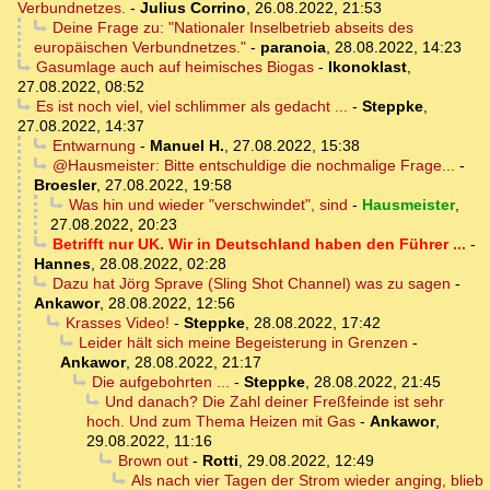
Verbundnetzes.
-
Julius Corrino
,
26.08.2022, 21:53
Deine Frage zu: "Nationaler Inselbetrieb abseits des
europäischen Verbundnetzes."
-
paranoia
,
28.08.2022, 14:23
Gasumlage auch auf heimisches Biogas
-
Ikonoklast
,
27.08.2022, 08:52
Es ist noch viel, viel schlimmer als gedacht ...
-
Steppke
,
27.08.2022, 14:37
Entwarnung
-
Manuel H.
,
27.08.2022, 15:38
@Hausmeister: Bitte entschuldige die nochmalige Frage...
-
Broesler
,
27.08.2022, 19:58
Was hin und wieder "verschwindet", sind
-
Hausmeister
,
27.08.2022, 20:23
Betrifft nur UK. Wir in Deutschland haben den Führer ...
-
Hannes
,
28.08.2022, 02:28
Dazu hat Jörg Sprave (Sling Shot Channel) was zu sagen
-
Ankawor
,
28.08.2022, 12:56
Krasses Video!
-
Steppke
,
28.08.2022, 17:42
Leider hält sich meine Begeisterung in Grenzen
-
Ankawor
,
28.08.2022, 21:17
Die aufgebohrten ...
-
Steppke
,
28.08.2022, 21:45
Und danach? Die Zahl deiner Freßfeinde ist sehr
hoch. Und zum Thema Heizen mit Gas
-
Ankawor
,
29.08.2022, 11:16
Brown out
-
Rotti
,
29.08.2022, 12:49
Als nach vier Tagen der Strom wieder anging, blieb