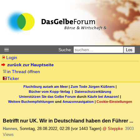
Suche:
Los
Login
zurück zur Hauptseite
in Thread öffnen
Ticker
Fluchtburg autark am Meer
|
Zum Tode Jürgen Küßners
|
Bücher vom Kopp-Verlag |
Datenschutzerklärung
Unterstützen Sie das Gelbe Forum
durch
Käufe bei Amazon
! |
Weitere Buchempfehlungen
und
Amazonnavigation
|
Cookie-Einstellungen
Betrifft nur UK. Wir in Deutschland haben den Führer ...
Hannes
,
Sonntag, 28.08.2022, 02:28
(vor 1443 Tagen)
@ Steppke
3903
Views