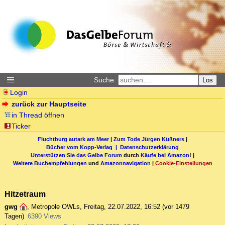
Suche:
Los
Login
zurück zur Hauptseite
in Thread öffnen
Ticker
Fluchtburg autark am Meer
|
Zum Tode Jürgen Küßners
|
Bücher vom Kopp-Verlag |
Datenschutzerklärung
Unterstützen Sie das Gelbe Forum
durch
Käufe bei Amazon
! |
Weitere Buchempfehlungen
und
Amazonnavigation
|
Cookie-Einstellungen
Hitzetraum
gwg
,
Metropole OWLs
,
Freitag, 22.07.2022, 16:52
(vor 1479
Tagen)
6390 Views