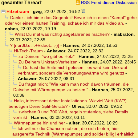
gesamter Thread:
RSS-Feed dieser Diskussion
Hitzetraum
-
gwg
,
22.07.2022, 16:52
Danke - ich biete das Gegenteil! Bevor ich in einen "Kampf" gehe
oder vor einem harten Training, schaue ich mir das Video an.
-
ebbes
,
22.07.2022, 19:19
Willst Du mal was richtig abgefahrenes machen?
-
mabraton
,
23.07.2022, 22:35
? [nur3B.u.T.+VideoL. ;-)]
-
Hannes
,
24.07.2022, 19:53
Hi-Tech-Traum
-
Ankawor
,
24.07.2022, 22:32
zu Deinem: "wo gibt es Holz"
-
Hannes
,
24.07.2022, 23:25
Zu Deinem Unkraut-Verheizen
-
Hannes
,
24.07.2022, 23:45
Du hast die Seite nicht gelesen - es wird kein Unkraut
verbrannt, sondern die Verrottungswärme wird genutzt
-
Ankawor
,
25.07.2022, 08:31
Du fragst mich: "Wie kann man noch davon träumen, die
Datsche mit Wärmepumpe zu heizen."
-
Hannes
,
25.07.2022,
00:36
Hallo, interessant deine Installationen. Wieviel Watt (KW?)
benötigen Deine Split-Geräte?
-
Olivia
,
30.07.2022, 09:32
zwischen 0 und 700 Watt, regeln stufenlos, siehe Details
verlinkt
-
Hannes
,
03.08.2022, 03:11
Wärmepumpe hin und her
-
aliter
,
30.07.2022, 10:29
Ich will nur die Chancen nutzen, die sich bieten, hier
ausgereifte Technik (Wärmepumpe) und solide+billig! erhältlich