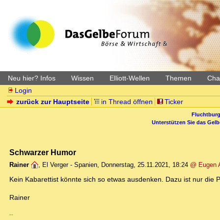
Neu hier? Infos
Wissen
Elliott-Wellen
Themen
Char
Login
zurück zur Hauptseite
in Thread öffnen
Ticker
Fluchtburg
Unterstützen Sie das Gel
Schwarzer Humor
Rainer
,
El Verger - Spanien
,
Donnerstag, 25.11.2021, 18:24
@ Eugen A
Kein Kabarettist könnte sich so etwas ausdenken. Dazu ist nur die Pol
Rainer
--