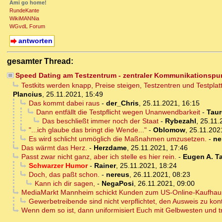
Ami go home!
RundeKante
WikiMANNia
WGvdL Forum
antworten
gesamter Thread:
Speed Dating am Testzentrum - zentraler Kommunikationspu
Testkits werden knapp, Preise steigen, Testzentren und Testplat
Plancius
,
25.11.2021, 15:49
Das kommt dabei raus
-
der_Chris
,
25.11.2021, 16:15
Dann entfällt die Testpflicht wegen Unanwendbarkeit
-
Taur
Das beschließt immer noch der Staat
-
Rybezahl
,
25.11.
"...ich glaube das bringt die Wende..."
-
Oblomow
,
25.11.202
Es wird schlicht unmöglich die Maßnahmen umzusetzen.
-
ne
Das wärmt das Herz.
-
Herzdame
,
25.11.2021, 17:46
Passt zwar nicht ganz, aber ich stelle es hier rein.
-
Eugen A. T
Schwarzer Humor
-
Rainer
,
25.11.2021, 18:24
Doch, das paßt schon.
-
nereus
,
26.11.2021, 08:23
Kann ich dir sagen,
-
NegaPosi
,
26.11.2021, 09:00
MediaMarkt Mannheim schickt Kunden zum US-Online-Kaufhaus.
Gewerbetreibende sind nicht verpflichtet, den Ausweis zu kont
Wenn dem so ist, dann uniformisiert Euch mit Gelbwesten und tr